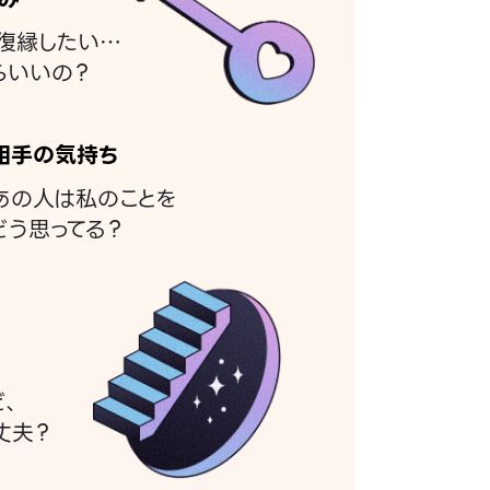
復縁したい…
らいいの？
相手の気持ち
あの人は私のことを
どう思ってる？
ど、
丈夫？