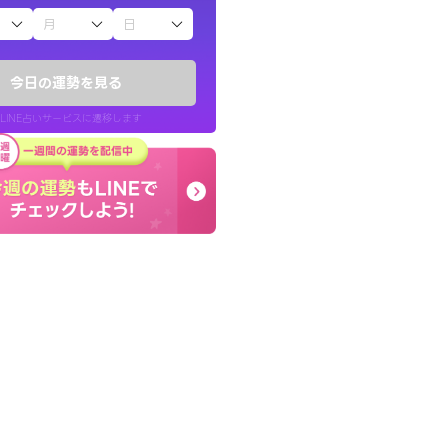
子（占）12星座占い
かったです。今は
とても的確で感じていた
時期ですね。頑
言語化してくれたので腑
今日の運勢を見る
た。
LINE占いサービスに遷移します
30代 女性
LINE占いを開く
リ内のサービスページへ遷移します