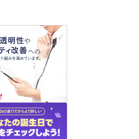
の声
れ
の占い師
質問