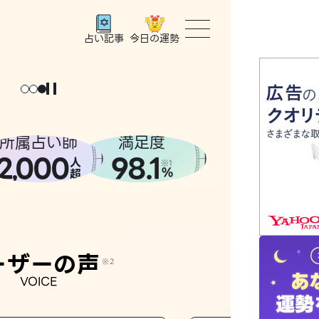
今日の運勢
占い記事
トップ
ユーザー
所属占い師
満足度
2
000
98.1
,
人
相談事例
※1
%
超
占いの流
おすすめ
ーザーの声
※2
VOICE
よくある