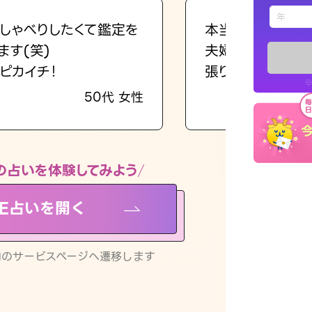
えもじの
しゃべりしたくて鑑定を
本当に相談してよ
ます(笑)
夫婦で乗り越える
占い記事
ピカイチ！
張ります！
※
50代 女性
お知らせ
の占いを体験してみよう
NE占いを開く
※LINEアプ
リ内のサービスページへ遷移します