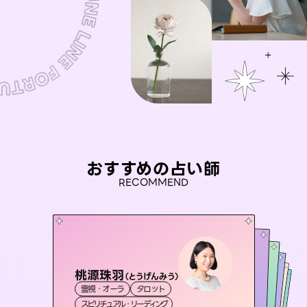
おすすめの占い師
RECOMMEND
桃源珠羽
アイリス -iris-
（
とうげんみう
）
セラピスト理恵
未来視師＊花
おう 霊感オラクル
霊視・オーラ
タロット
西洋占星術
タロット
彗望
霊視・オーラ
霊視・オーラ
タロット
（
すいぼう
霊視・オーラ
心理学
スピリチュアル・リーディング
）
ルーン