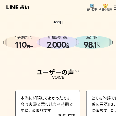
今日の運勢
占い記事
。
どうせなら
運
気
を
味
方
に
し
た
い
、
恋
も
仕
事
も
トップ
ユーザーの声
1分あたり
所属占い師
満足度
相談事例
110
2
000
98.1
,
人
※1
%
円〜
超
占いの流れ
おすすめの占い師
ユーザーの声
※2
よくある質問
VOICE
えもじの子（占）12星座占い
占い記事
本当に相談してよかったです。
とても的確で
今は夫婦で乗り越える時期で
感を言語化し
お知らせ
すね。頑張ります！
に落ちました
30代 女性