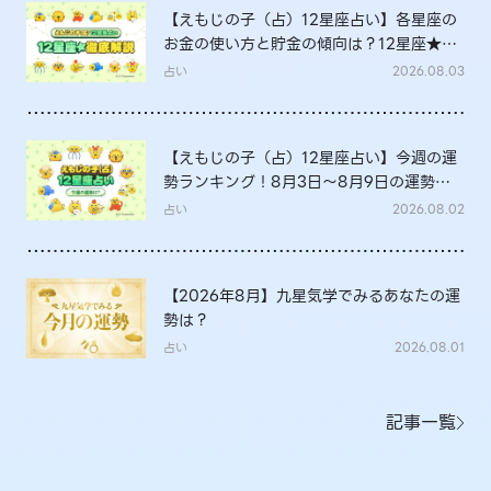
【えもじの子（占）12星座占い】各星座の
お金の使い方と貯金の傾向は？12星座★徹
底解説
占い
2026.08.03
【えもじの子（占）12星座占い】今週の運
勢ランキング！8月3日～8月9日の運勢
は？
占い
2026.08.02
【2026年8月】九星気学でみるあなたの運
勢は？
占い
2026.08.01
記事一覧