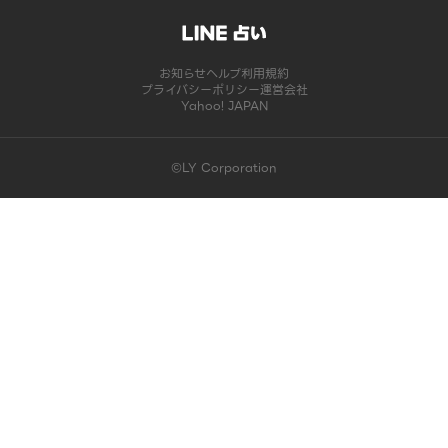
お知らせ
ヘルプ
利用規約
プライバシーポリシー
運営会社
Yahoo! JAPAN
©LY Corporation
このコンテンツは掲載が終了しました | LINE占い