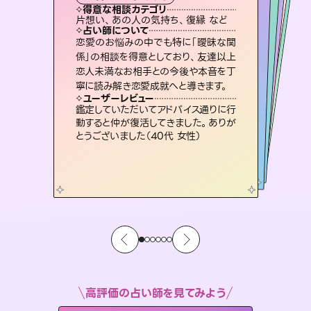
霊視・オーラ
スピリチュアル・リーディング
スピリチュアル・リーディング
オラクルカード
透視
得意な相談カテゴリ
得意な相談カテゴリ
得意な相談カテゴリ
スピリチュアル・リーディング
得意な相談カテゴリ
得意な相談カテゴリ
片想い、あの人の気持ち、復縁 など
恋愛総合、片想い、二人の未来 など
片想い、二人の未来、年の差 など
出逢い、片想い、復縁 など
得意な相談カテゴリ
恋愛総合、あの人の気持ち など
片想い、あの人の気持ち、復縁 など
占い師について
占い師について
占い師について
占い師について
占い師について
占い師について
霊視×オラクルカードを使って「今」と
「未来」そして「気になるあの人の気持
ち」まで丁寧に読み解き、恋や人生のヒ
連絡再開、復縁、成就などの報告実績
多数。セラピストとして2万超の施術経
験があるからこそできる鑑定で、より良
復縁、恋愛、不倫の行方、同性愛や片
思い、仕事関係や借金問題まで知りた
いことや心の負担になっていることを
恋愛のお悩みの中でも特に「曖昧な関
3,700年以上の歴史を持つ東洋最古の
占術「易占」で詳細まで占い、幸せへ向
かう道筋を示します。厳しい結果にも具
係」の相談を得意としており、友達以上
恋人未満なお相手との今後や本音を丁
ントを優しく引き出します。
未来には何パターンもの選択肢があります。不安で視えにくくなっているあなたの素敵な未来を見つけ、その未来を選択できるようアドバイスします。
い未来をサポートします。
体的な対策をお伝えします。
紐解き、背中をそっと押して導きます。
ユーザーレビュー
ユーザーレビュー
寧に読み解き恋愛成就へと導きます。
ユーザーレビュー
ユーザーレビュー
不安な気持ちが嘘みたいに晴れまし
た…！よく視えていらっしゃるんだなと
ユーザーレビュー
職場の人の性質や人間関係、本心など
本当によく視えていてびっくり。対策が
複雑な背景もしっかり聞いて鑑定して
いただけました。気持ちが楽になりまし
とても心温まる鑑定でした。しかもこち
らは何も言っていないのに視えていらっ
ユーザーレビュー
安心感のあり、言い切ってくれる所や濁
さない鑑定のおかげで、毎回自分の気
感じました（40代 女性）
鑑定していただいてアドバイス通りに行
打てて前向きになれます（40代）
た（50代 女性）
しゃるんだなと驚きです（30代女性）
動すると仲が復活してきました。ありが
持ちを整えられます（30代 男性）
とうございました（40代 女性）
高評価の占い師を見てみよう