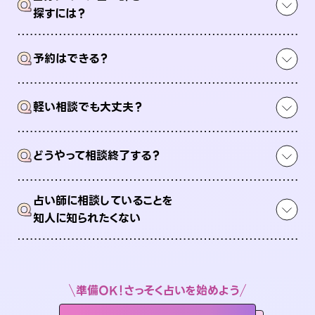
Q
探すには？
Q
予約はできる？
Q
軽い相談でも大丈夫？
Q
どうやって相談終了する？
占い師に相談していることを
Q
知人に知られたくない
準備OK！さっそく占いを始めよう