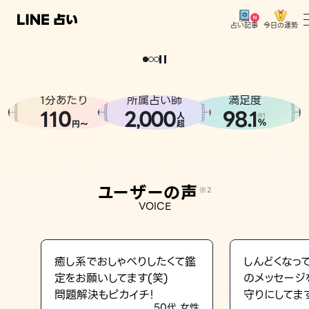
今日の運勢
占い記事
。
どうせなら
運
気
を
味
方
に
し
た
い
、
恋
も
仕
事
も
トップ
ユーザーの声
1分あたり
所属占い師
満足度
相談事例
110
2
000
98.1
,
人
※1
%
円〜
超
占いの流れ
おすすめの占い師
ユーザーの声
※2
よくある質問
VOICE
えもじの子（占）12星座占い
占い記事
癒し系でおしゃべりしたくて鑑
しんどくなっ
定をお願いしてます(笑)
のメッセージ
お知らせ
問題解決もピカイチ！
守りにしてま
50代 女性