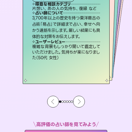
霊視・オーラ
スピリチュアル・リーディング
スピリチュアル・リーディング
ルーン
得意な相談カテゴリ
得意な相談カテゴリ
得意な相談カテゴリ
オラクルカード
得意な相談カテゴリ
得意な相談カテゴリ
片想い、あの人の気持ち、復縁 など
片想い、あの人の気持ち、復縁 など
片想い、二人の未来、年の差 など
出逢い、片想い、復縁 など
得意な相談カテゴリ
恋愛総合、片想い、二人の未来 など
恋愛総合、あの人の気持ち など
占い師について
占い師について
占い師について
占い師について
占い師について
占い師について
復縁、恋愛、不倫の行方、同性愛や片
思い、仕事関係や借金問題まで知りた
いことや心の負担になっていることを
連絡再開、復縁、成就などの報告実績
多数。セラピストとして2万超の施術経
験があるからこそできる鑑定で、より良
恋愛のお悩みの中でも特に「曖昧な関
係」の相談を得意としており、友達以上
恋人未満なお相手との今後や本音を丁
3,700年以上の歴史を持つ東洋最古の
霊視×オラクルカードを使って「今」と
「未来」そして「気になるあの人の気持
ち」まで丁寧に読み解き、恋や人生のヒ
占術「易占」で詳細まで占い、幸せへ向
かう道筋を示します。厳しい結果にも具
紐解き、背中をそっと押して導きます。
未来には何パターンもの選択肢があります。不安で視えにくくなっているあなたの素敵な未来を見つけ、その未来を選択できるようアドバイスします。
い未来をサポートします。
ントを優しく引き出します。
寧に読み解き恋愛成就へと導きます。
ユーザーレビュー
ユーザーレビュー
体的な対策をお伝えします。
ユーザーレビュー
ユーザーレビュー
安心感のあり、言い切ってくれる所や濁
さない鑑定のおかげで、毎回自分の気
ユーザーレビュー
職場の人の性質や人間関係、本心など
本当によく視えていてびっくり。対策が
不安な気持ちが嘘みたいに晴れまし
た…！よく視えていらっしゃるんだなと
とても心温まる鑑定でした。しかもこち
らは何も言っていないのに視えていらっ
ユーザーレビュー
鑑定していただいてアドバイス通りに行
動すると仲が復活してきました。ありが
持ちを整えられます（30代 男性）
複雑な背景もしっかり聞いて鑑定して
打てて前向きになれます（40代）
感じました（40代 女性）
しゃるんだなと驚きです（30代女性）
いただけました。気持ちが楽になりまし
とうございました（40代 女性）
た（50代 女性）
高評価の占い師を見てみよう