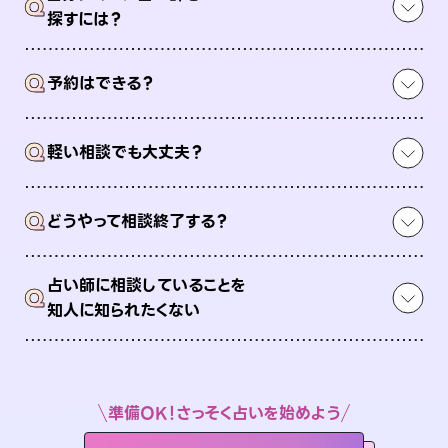
Q
探すには？
Q
予約はできる？
Q
軽い相談でも大丈夫？
Q
どうやって相談終了する？
占い師に相談していることを
Q
知人に知られたくない
準備OK！さっそく占いを始めよう