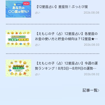
【12星座占い】星座別！ぶっとび度
占い
2026.08.08
【えもじの子（占）12星座占い】各星座の
お金の使い方と貯金の傾向は？12星座★徹
底解説
占い
2026.08.03
【えもじの子（占）12星座占い】今週の運
勢ランキング！8月3日～8月9日の運勢
は？
占い
2026.08.02
記事一覧