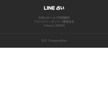
お知らせ
ヘルプ
利用規約
プライバシーポリシー
運営会社
Yahoo! JAPAN
©LY Corporation
このコンテンツは掲載が終了しました | LINE占い