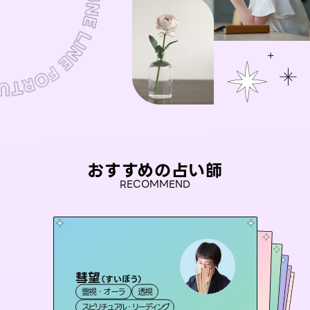
おすすめの占い師
RECOMMEND
彗望
桃源珠羽
（
すいぼう
）
セラピスト理恵
（
とうげんみう
）
未来視師＊花
アイリス -iris-
霊視・オーラ
透視
霊視・オーラ
タロット
おう 霊感オラクル
霊視・オーラ
霊視・オーラ
タロット
西洋占星術
心理学
スピリチュアル・リーディング
スピリチュアル・リーディング
タロット