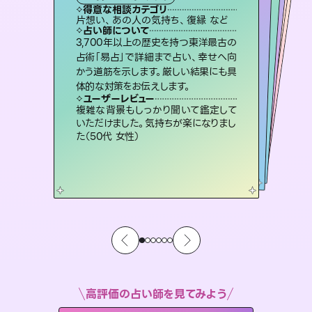
タロット
霊視・オーラ
スピリチュアル・リーディング
スピリチュアル・リーディング
スピリチュアル・リーディング
得意な相談カテゴリ
得意な相談カテゴリ
得意な相談カテゴリ
オラクルカード
得意な相談カテゴリ
得意な相談カテゴリ
片想い、あの人の気持ち、復縁 など
恋愛総合、片想い、二人の未来 など
片想い、二人の未来、年の差 など
出逢い、片想い、復縁 など
得意な相談カテゴリ
片想い、あの人の気持ち、復縁 など
恋愛総合、あの人の気持ち など
占い師について
占い師について
占い師について
占い師について
占い師について
占い師について
恋愛のお悩みの中でも特に「曖昧な関
係」の相談を得意としており、友達以上
恋人未満なお相手との今後や本音を丁
連絡再開、復縁、成就などの報告実績
多数。セラピストとして2万超の施術経
験があるからこそできる鑑定で、より良
復縁、恋愛、不倫の行方、同性愛や片
思い、仕事関係や借金問題まで知りた
いことや心の負担になっていることを
3,700年以上の歴史を持つ東洋最古の
霊視×オラクルカードを使って「今」と
「未来」そして「気になるあの人の気持
ち」まで丁寧に読み解き、恋や人生のヒ
占術「易占」で詳細まで占い、幸せへ向
かう道筋を示します。厳しい結果にも具
寧に読み解き恋愛成就へと導きます。
未来には何パターンもの選択肢があります。不安で視えにくくなっているあなたの素敵な未来を見つけ、その未来を選択できるようアドバイスします。
い未来をサポートします。
ントを優しく引き出します。
紐解き、背中をそっと押して導きます。
ユーザーレビュー
ユーザーレビュー
体的な対策をお伝えします。
ユーザーレビュー
ユーザーレビュー
鑑定していただいてアドバイス通りに行
動すると仲が復活してきました。ありが
ユーザーレビュー
職場の人の性質や人間関係、本心など
本当によく視えていてびっくり。対策が
不安な気持ちが嘘みたいに晴れまし
た…！よく視えていらっしゃるんだなと
とても心温まる鑑定でした。しかもこち
らは何も言っていないのに視えていらっ
ユーザーレビュー
安心感のあり、言い切ってくれる所や濁
さない鑑定のおかげで、毎回自分の気
とうございました（40代 女性）
複雑な背景もしっかり聞いて鑑定して
打てて前向きになれます（40代）
感じました（40代 女性）
しゃるんだなと驚きです（30代女性）
いただけました。気持ちが楽になりまし
持ちを整えられます（30代 男性）
た（50代 女性）
高評価の占い師を見てみよう