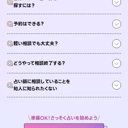
Q
探すには？
Q
予約はできる？
Q
軽い相談でも大丈夫？
Q
どうやって相談終了する？
占い師に相談していることを
Q
知人に知られたくない
準備OK！さっそく占いを始めよう