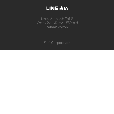
お知らせ
ヘルプ
利用規約
プライバシーポリシー
運営会社
Yahoo! JAPAN
©LY Corporation
このコンテンツは掲載が終了しました | LINE占い