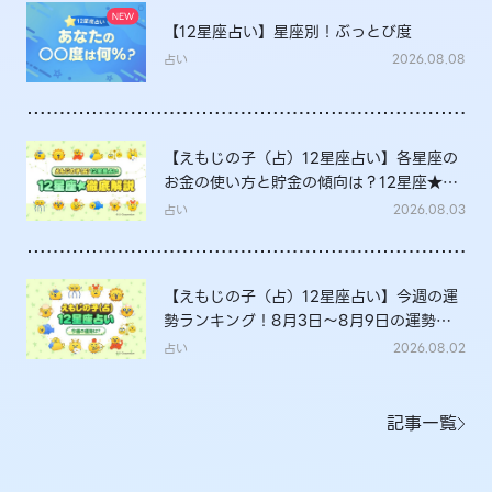
【12星座占い】星座別！ぶっとび度
占い
2026.08.08
【えもじの子（占）12星座占い】各星座の
お金の使い方と貯金の傾向は？12星座★徹
底解説
占い
2026.08.03
【えもじの子（占）12星座占い】今週の運
勢ランキング！8月3日～8月9日の運勢
は？
占い
2026.08.02
記事一覧