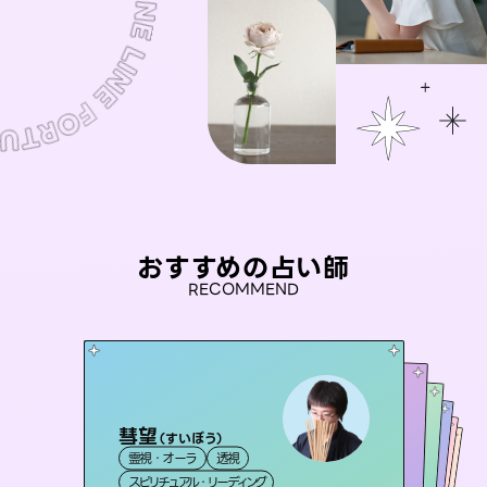
おすすめの占い師
RECOMMEND
彗望
アイリス -iris-
（
すいぼう
）
セラピスト理恵
未来視師＊花
桃源珠羽
霊視・オーラ
透視
西洋占星術
タロット
おう 霊感オラクル
霊視・オーラ
（
とうげんみう
霊視・オーラ
タロット
霊視・オーラ
）
心理学
スピリチュアル・リーディング
ルーン