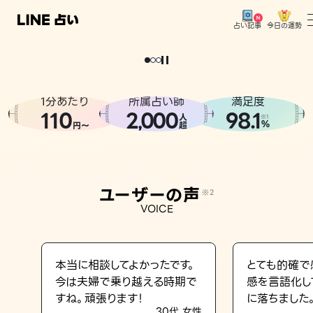
今日の運勢
占い記事
。
どうせなら
運
気
を
味
方
に
し
た
い
、
恋
も
仕
事
も
トップ
ユーザーの声
1分あたり
所属占い師
満足度
相談事例
110
2
000
98.1
,
人
※1
%
円〜
超
占いの流れ
おすすめの占い師
ユーザーの声
※2
よくある質問
VOICE
えもじの子（占）12星座占い
占い記事
本当に相談してよかったです。
とても的確で
今は夫婦で乗り越える時期で
感を言語化し
お知らせ
すね。頑張ります！
に落ちました
30代 女性