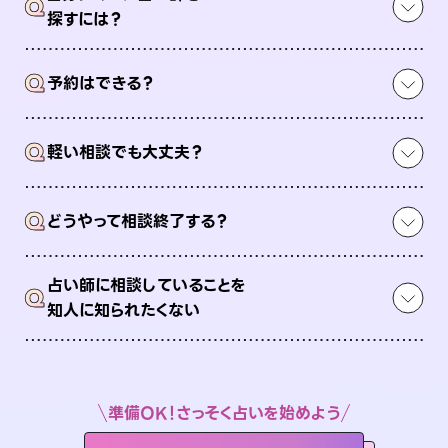
Q
探すには？
Q
予約はできる？
Q
軽い相談でも大丈夫？
Q
どうやって相談終了する？
占い師に相談していることを
Q
知人に知られたくない
準備OK！さっそく占いを始めよう