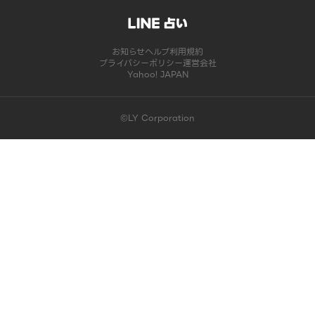
お知らせ
ヘルプ
利用規約
プライバシーポリシー
運営会社
Yahoo! JAPAN
©LY Corporation
このコンテンツは掲載が終了しました | LINE占い