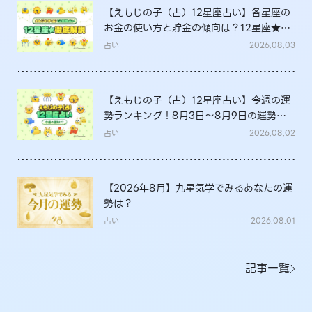
【えもじの子（占）12星座占い】各星座の
お金の使い方と貯金の傾向は？12星座★徹
底解説
占い
2026.08.03
【えもじの子（占）12星座占い】今週の運
勢ランキング！8月3日～8月9日の運勢
は？
占い
2026.08.02
【2026年8月】九星気学でみるあなたの運
勢は？
占い
2026.08.01
記事一覧