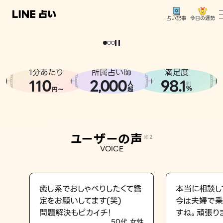
今日の運勢
占い記事
。
どうせなら
運
気
を
味
方
に
し
た
い
、
恋
も
仕
事
も
トップ
ユーザーの声
1分あたり
所属占い師
満足度
相談事例
110
2
000
98.1
,
人
※1
%
円〜
超
占いの流れ
おすすめの占い師
ユーザーの声
※2
よくある質問
VOICE
えもじの子（占）12星座占い
占い記事
癒し系でおしゃべりしたくて鑑
本当に相談し
定をお願いしてます(笑)
今は夫婦で乗
お知らせ
問題解決もピカイチ！
すね。頑張り
50代 女性