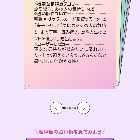
霊視・オーラ
スピリチュアル・リーディング
スピリチュアル・リーディング
ルーン
心理学
得意な相談カテゴリ
得意な相談カテゴリ
得意な相談カテゴリ
スピリチュアル・リーディング
得意な相談カテゴリ
得意な相談カテゴリ
恋愛総合、あの人の気持ち など
片想い、あの人の気持ち、復縁 など
片想い、二人の未来、年の差 など
片想い、あの人の気持ち、復縁 など
得意な相談カテゴリ
恋愛総合、片想い、二人の未来 など
出逢い、片想い、復縁 など
占い師について
占い師について
占い師について
占い師について
占い師について
占い師について
復縁、恋愛、不倫の行方、同性愛や片
思い、仕事関係や借金問題まで知りた
いことや心の負担になっていることを
連絡再開、復縁、成就などの報告実績
多数。セラピストとして2万超の施術経
験があるからこそできる鑑定で、より良
恋愛のお悩みの中でも特に「曖昧な関
係」の相談を得意としており、友達以上
恋人未満なお相手との今後や本音を丁
霊視×オラクルカードを使って「今」と
未来には何パターンもの選択肢があり
ます。不安で視えにくくなっているあな
たの素敵な未来を見つけ、その未来を
「未来」そして「気になるあの人の気持
ち」まで丁寧に読み解き、恋や人生のヒ
紐解き、背中をそっと押して導きます。
3,700年以上の歴史を持つ東洋最古の占術「易占」で詳細まで占い、幸せへ向かう道筋を示します。厳しい結果にも具体的な対策をお伝えします。
い未来をサポートします。
選択できるようアドバイスします。
寧に読み解き恋愛成就へと導きます。
ユーザーレビュー
ユーザーレビュー
ントを優しく引き出します。
ユーザーレビュー
ユーザーレビュー
安心感のあり、言い切ってくれる所や濁
さない鑑定のおかげで、毎回自分の気
ユーザーレビュー
複雑な背景もしっかり聞いて鑑定して
いただけました。気持ちが楽になりまし
職場の人の性質や人間関係、本心など
本当によく視えていてびっくり。対策が
とても心温まる鑑定でした。しかもこち
らは何も言っていないのに視えていらっ
ユーザーレビュー
鑑定していただいてアドバイス通りに行
動すると仲が復活してきました。ありが
持ちを整えられます（30代 男性）
不安な気持ちが嘘みたいに晴れまし
た（50代 女性）
打てて前向きになれます（40代）
しゃるんだなと驚きです（30代女性）
た…！よく視えていらっしゃるんだなと
とうございました（40代 女性）
感じました（40代 女性）
高評価の占い師を見てみよう