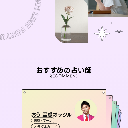
おすすめの占い師
RECOMMEND
おう 霊感オラクル
桃源珠羽
セラピスト理恵
（
とうげんみう
）
彗望
アイリス -iris-
霊視・オーラ
（
すいぼう
霊視・オーラ
）
タロット
未来視師＊花
霊視・オーラ
霊視・オーラ
タロット
西洋占星術
透視
オラクルカード
スピリチュアル・リーディング
タロット