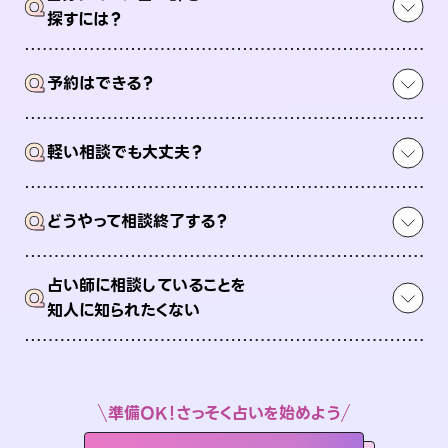
Q
探すには？
Q
予約はできる？
Q
軽い相談でも大丈夫？
Q
どうやって相談終了する？
占い師に相談していることを
Q
知人に知られたくない
準備OK！さっそく占いを始めよう