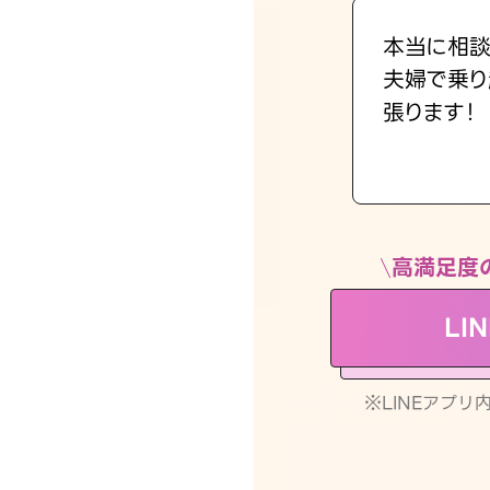
本当に相談
夫婦で乗り
張ります！
高満足度
LI
※LINEアプ