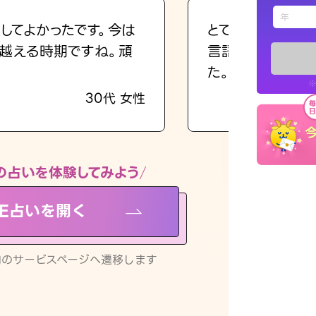
えもじの
してよかったです。今は
とても的確で感じ
越える時期ですね。頑
言語化してくれた
占い記事
た。
※
30代 女性
お知らせ
の占いを体験してみよう
NE占いを開く
※LINEアプ
リ内のサービスページへ遷移します