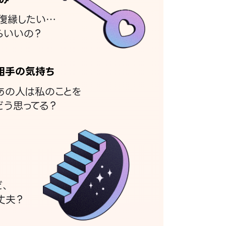
復縁したい…
らいいの？
相手の気持ち
あの人は私のことを
どう思ってる？
ど、
丈夫？