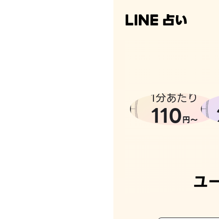
なんかち
1分あたり
110
円〜
ユ