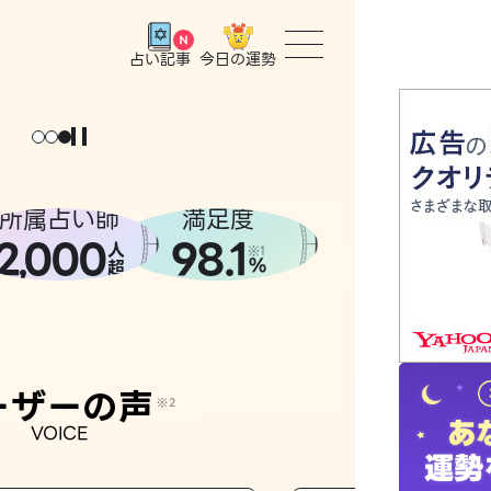
今日の運勢
占い記事
トップ
ょっと
。
元
気
に
な
った
、
話
し
たら
ユーザー
所属占い師
満足度
2
000
98.1
,
人
相談事例
※1
%
超
占いの流
おすすめ
ーザーの声
※2
VOICE
よくある