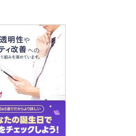
の声
れ
の占い師
質問