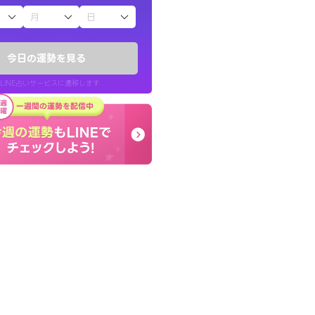
子（占）12星座占い
ていた違和感を
早朝にも関わらず鑑定
ので腑に落ちまし
謝です。私のままでいい
今日の運勢を見る
せてくれます。
LINE占いサービスに遷移します
30代 女性
LINE占いを開く
リ内のサービスページへ遷移します