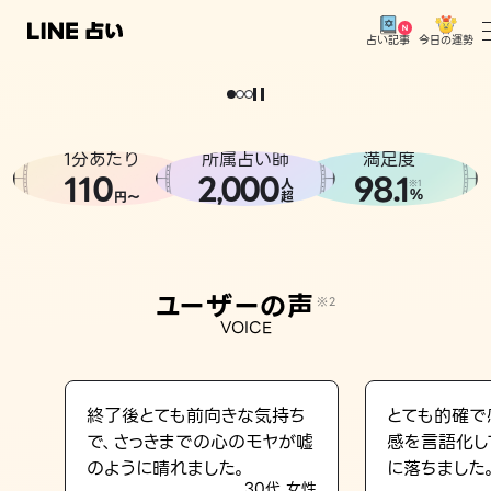
今日の運勢
占い記事
。
どうせなら
運
気
を
味
方
に
し
た
い
、
恋
も
仕
事
も
トップ
ユーザーの声
1分あたり
所属占い師
満足度
相談事例
110
2
000
98.1
,
人
※1
%
円〜
超
占いの流れ
おすすめの占い師
ユーザーの声
※2
よくある質問
VOICE
えもじの子（占）12星座占い
占い記事
終了後とても前向きな気持ち
とても的確で
で、さっきまでの心のモヤが嘘
感を言語化し
お知らせ
のように晴れました。
に落ちました
30代 女性