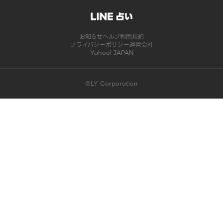
お知らせ
ヘルプ
利用規約
プライバシーポリシー
運営会社
Yahoo! JAPAN
©LY Corporation
このコンテンツは掲載が終了しました | LINE占い