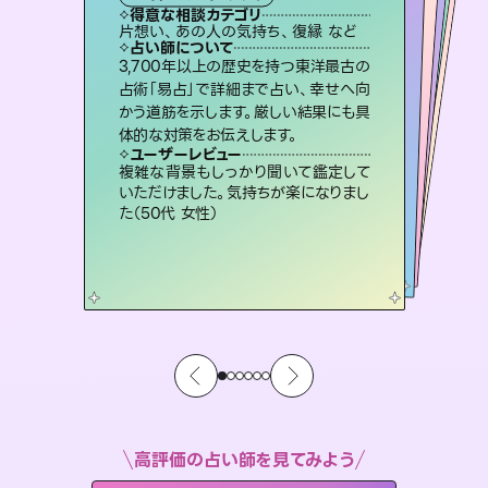
タロット
霊視・オーラ
オラクルカード
）
スピリチュアル・リーディング
スピリチュアル・リーディング
タロット
得意な相談カテゴリ
得意な相談カテゴリ
得意な相談カテゴリ
スピリチュアル・リーディング
得意な相談カテゴリ
得意な相談カテゴリ
片想い、あの人の気持ち、復縁 など
恋愛総合、片想い、二人の未来 など
恋愛総合、あの人の気持ち など
出逢い、片想い、復縁 など
得意な相談カテゴリ
片想い、二人の未来、年の差 など
片想い、あの人の気持ち、復縁 など
占い師について
占い師について
占い師について
占い師について
占い師について
占い師について
連絡再開、復縁、成就などの報告実績
多数。セラピストとして2万超の施術経
験があるからこそできる鑑定で、より良
霊視×オラクルカードを使って「今」と
「未来」そして「気になるあの人の気持
ち」まで丁寧に読み解き、恋や人生のヒ
復縁、恋愛、不倫の行方、同性愛や片
思い、仕事関係や借金問題まで知りた
いことや心の負担になっていることを
3,700年以上の歴史を持つ東洋最古の
恋愛のお悩みの中でも特に「曖昧な関
係」の相談を得意としており、友達以上
恋人未満なお相手との今後や本音を丁
占術「易占」で詳細まで占い、幸せへ向
かう道筋を示します。厳しい結果にも具
い未来をサポートします。
未来には何パターンもの選択肢があります。不安で視えにくくなっているあなたの素敵な未来を見つけ、その未来を選択できるようアドバイスします。
ントを優しく引き出します。
寧に読み解き恋愛成就へと導きます。
紐解き、背中をそっと押して導きます。
ユーザーレビュー
ユーザーレビュー
体的な対策をお伝えします。
ユーザーレビュー
ユーザーレビュー
とても心温まる鑑定でした。しかもこち
らは何も言っていないのに視えていらっ
ユーザーレビュー
職場の人の性質や人間関係、本心など
本当によく視えていてびっくり。対策が
鑑定していただいてアドバイス通りに行
動すると仲が復活してきました。ありが
不安な気持ちが嘘みたいに晴れまし
た…！よく視えていらっしゃるんだなと
ユーザーレビュー
安心感のあり、言い切ってくれる所や濁
さない鑑定のおかげで、毎回自分の気
しゃるんだなと驚きです（30代女性）
複雑な背景もしっかり聞いて鑑定して
打てて前向きになれます（40代）
とうございました（40代 女性）
感じました（40代 女性）
いただけました。気持ちが楽になりまし
持ちを整えられます（30代 男性）
た（50代 女性）
高評価の占い師を見てみよう