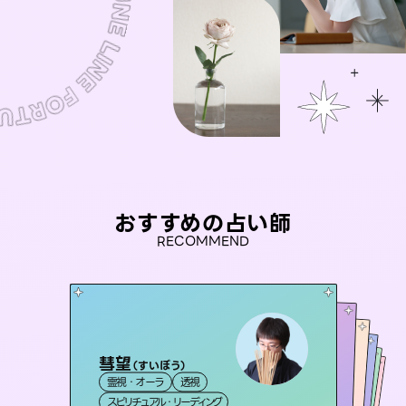
おすすめの占い師
RECOMMEND
彗望
アイリス -iris-
（
すいぼう
）
おう 霊感オラクル
未来視師＊花
セラピスト理恵
霊視・オーラ
透視
西洋占星術
タロット
桃源珠羽
霊視・オーラ
霊視・オーラ
霊視・オーラ
心理学
（
スピリチュアル・リーディング
とうげんみう
ルーン