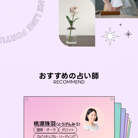
おすすめの占い師
RECOMMEND
桃源珠羽
彗望
（
とうげんみう
）
未来視師＊花
（
すいぼう
）
アイリス -iris-
おう 霊感オラクル
霊視・オーラ
タロット
霊視・オーラ
透視
セラピスト理恵
霊視・オーラ
西洋占星術
心理学
霊視・オーラ
タロット
スピリチュアル・リーディング
スピリチュアル・リーディング