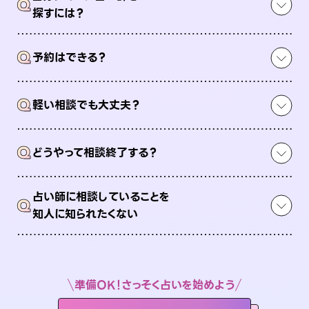
Q
探すには？
Q
予約はできる？
Q
軽い相談でも大丈夫？
Q
どうやって相談終了する？
占い師に相談していることを
Q
知人に知られたくない
準備OK！さっそく占いを始めよう