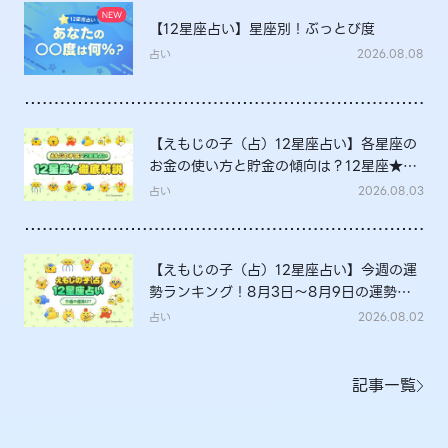
【12星座占い】星座別！ぶっとび度
占い
2026.08.08
【えもじの子（占）12星座占い】各星座の
お金の使い方と貯金の傾向は？12星座★徹
底解説
占い
2026.08.03
【えもじの子（占）12星座占い】今週の運
勢ランキング！8月3日～8月9日の運勢
は？
占い
2026.08.02
記事一覧