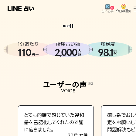
今日の運勢
占い記事
。
どうせなら
運
気
を
味
方
に
し
た
い
、
恋
も
仕
事
も
トップ
ユーザーの声
1分あたり
所属占い師
満足度
相談事例
110
2
000
98.1
,
人
※1
%
円〜
超
占いの流れ
おすすめの占い師
ユーザーの声
※2
よくある質問
VOICE
えもじの子（占）12星座占い
占い記事
とても的確で感じていた違和
癒し系でおし
感を言語化してくれたので腑
定をお願いし
お知らせ
に落ちました。
問題解決もピ
30代 女性