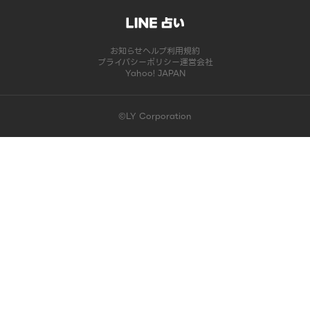
お知らせ
ヘルプ
利用規約
プライバシーポリシー
運営会社
Yahoo! JAPAN
©LY Corporation
このコンテンツは掲載が終了しました | LINE占い