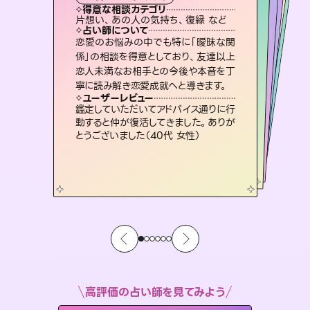
霊視・オーラ
スピリチュアル・リーディング
ルーン
オラクルカード
タロット
得意な相談カテゴリ
得意な相談カテゴリ
得意な相談カテゴリ
スピリチュアル・リーディング
得意な相談カテゴリ
得意な相談カテゴリ
片想い、あの人の気持ち、復縁 など
片想い、あの人の気持ち、復縁 など
出逢い、片想い、復縁 など
恋愛総合、片想い、二人の未来 など
得意な相談カテゴリ
恋愛総合、あの人の気持ち など
片想い、二人の未来、年の差 など
占い師について
占い師について
占い師について
占い師について
占い師について
占い師について
霊視×オラクルカードを使って「今」と
「未来」そして「気になるあの人の気持
ち」まで丁寧に読み解き、恋や人生のヒ
未来には何パターンもの選択肢があり
ます。不安で視えにくくなっているあな
たの素敵な未来を見つけ、その未来を
3,700年以上の歴史を持つ東洋最古の
占術「易占」で詳細まで占い、幸せへ向
かう道筋を示します。厳しい結果にも具
恋愛のお悩みの中でも特に「曖昧な関
連絡再開、復縁、成就などの報告実績
多数。セラピストとして2万超の施術経
験があるからこそできる鑑定で、より良
係」の相談を得意としており、友達以上
恋人未満なお相手との今後や本音を丁
ントを優しく引き出します。
復縁、恋愛、不倫の行方、同性愛や片思い、仕事関係や借金問題まで知りたいことや心の負担になっていることを紐解き、背中をそっと押して導きます。
選択できるようアドバイスします。
い未来をサポートします。
体的な対策をお伝えします。
ユーザーレビュー
ユーザーレビュー
寧に読み解き恋愛成就へと導きます。
ユーザーレビュー
ユーザーレビュー
不安な気持ちが嘘みたいに晴れまし
た…！よく視えていらっしゃるんだなと
ユーザーレビュー
安心感のあり、言い切ってくれる所や濁
さない鑑定のおかげで、毎回自分の気
とても心温まる鑑定でした。しかもこち
らは何も言っていないのに視えていらっ
職場の人の性質や人間関係、本心など
本当によく視えていてびっくり。対策が
ユーザーレビュー
複雑な背景もしっかり聞いて鑑定して
いただけました。気持ちが楽になりまし
感じました（40代 女性）
鑑定していただいてアドバイス通りに行
持ちを整えられます（30代 男性）
しゃるんだなと驚きです（30代女性）
打てて前向きになれます（40代）
動すると仲が復活してきました。ありが
た（50代 女性）
とうございました（40代 女性）
高評価の占い師を見てみよう