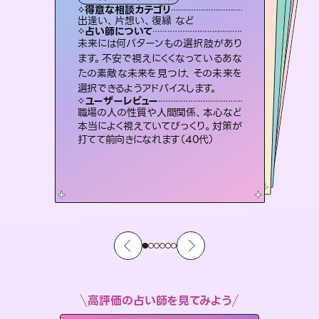
霊視・オーラ
スピリチュアル・リーディング
スピリチュアル・リーディング
ルーン
得意な相談カテゴリ
得意な相談カテゴリ
得意な相談カテゴリ
オラクルカード
得意な相談カテゴリ
得意な相談カテゴリ
出逢い、片想い、復縁 など
片想い、あの人の気持ち、復縁 など
片想い、二人の未来、年の差 など
片想い、あの人の気持ち、復縁 など
得意な相談カテゴリ
恋愛総合、片想い、二人の未来 など
恋愛総合、あの人の気持ち など
占い師について
占い師について
占い師について
占い師について
占い師について
占い師について
復縁、恋愛、不倫の行方、同性愛や片
思い、仕事関係や借金問題まで知りた
いことや心の負担になっていることを
連絡再開、復縁、成就などの報告実績
多数。セラピストとして2万超の施術経
験があるからこそできる鑑定で、より良
恋愛のお悩みの中でも特に「曖昧な関
係」の相談を得意としており、友達以上
恋人未満なお相手との今後や本音を丁
未来には何パターンもの選択肢があり
霊視×オラクルカードを使って「今」と
「未来」そして「気になるあの人の気持
ち」まで丁寧に読み解き、恋や人生のヒ
ます。不安で視えにくくなっているあな
たの素敵な未来を見つけ、その未来を
紐解き、背中をそっと押して導きます。
3,700年以上の歴史を持つ東洋最古の占術「易占」で詳細まで占い、幸せへ向かう道筋を示します。厳しい結果にも具体的な対策をお伝えします。
い未来をサポートします。
ントを優しく引き出します。
寧に読み解き恋愛成就へと導きます。
ユーザーレビュー
ユーザーレビュー
選択できるようアドバイスします。
ユーザーレビュー
ユーザーレビュー
安心感のあり、言い切ってくれる所や濁
さない鑑定のおかげで、毎回自分の気
ユーザーレビュー
複雑な背景もしっかり聞いて鑑定して
いただけました。気持ちが楽になりまし
不安な気持ちが嘘みたいに晴れまし
た…！よく視えていらっしゃるんだなと
とても心温まる鑑定でした。しかもこち
らは何も言っていないのに視えていらっ
ユーザーレビュー
鑑定していただいてアドバイス通りに行
動すると仲が復活してきました。ありが
持ちを整えられます（30代 男性）
職場の人の性質や人間関係、本心など
た（50代 女性）
感じました（40代 女性）
しゃるんだなと驚きです（30代女性）
本当によく視えていてびっくり。対策が
とうございました（40代 女性）
打てて前向きになれます（40代）
高評価の占い師を見てみよう