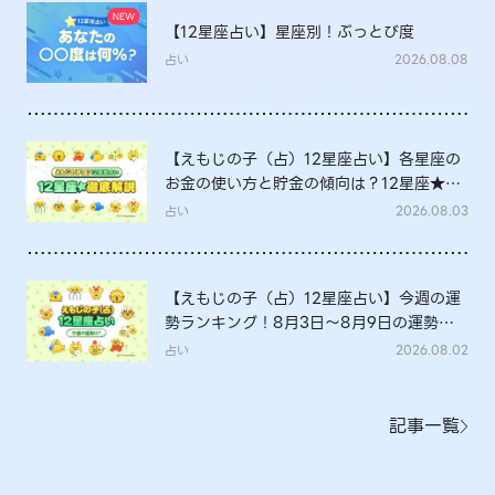
【12星座占い】星座別！ぶっとび度
占い
2026.08.08
【えもじの子（占）12星座占い】各星座の
お金の使い方と貯金の傾向は？12星座★徹
底解説
占い
2026.08.03
【えもじの子（占）12星座占い】今週の運
勢ランキング！8月3日～8月9日の運勢
は？
占い
2026.08.02
記事一覧