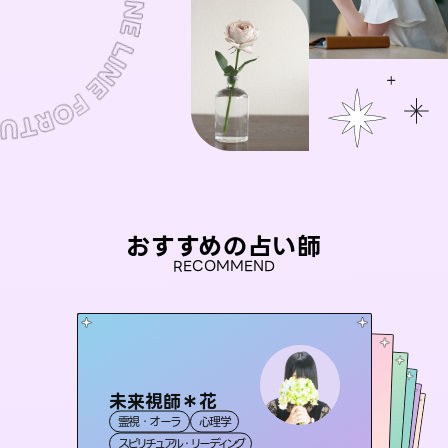
おすすめの占い師
RECOMMEND
未来視師＊花
桃源珠羽
セラピスト理恵
（
とうげんみう
）
彗望
アイリス -iris-
霊視・オーラ
心理学
（
すいぼう
霊視・オーラ
）
タロット
おう 霊感オラクル
霊視・オーラ
霊視・オーラ
タロット
西洋占星術
透視
スピリチュアル・リーディング
スピリチュアル・リーディング
タロット