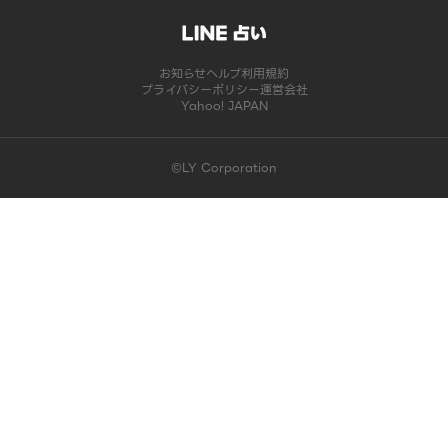
お知らせ
ヘルプ
利用規約
プライバシーポリシー
運営会社
Yahoo! JAPAN
©LY Corporation
このコンテンツは掲載が終了しました | LINE占い