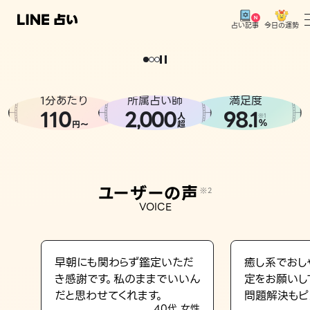
今日の運勢
占い記事
。
どうせなら
運
気
を
味
方
に
し
た
い
、
恋
も
仕
事
も
トップ
ユーザーの声
1分あたり
所属占い師
満足度
相談事例
110
2
000
98.1
,
人
※1
%
円〜
超
占いの流れ
おすすめの占い師
ユーザーの声
※2
よくある質問
VOICE
えもじの子（占）12星座占い
占い記事
早朝にも関わらず鑑定いただ
癒し系でおし
き感謝です。私のままでいいん
定をお願いし
お知らせ
だと思わせてくれます。
問題解決もピ
40代 女性