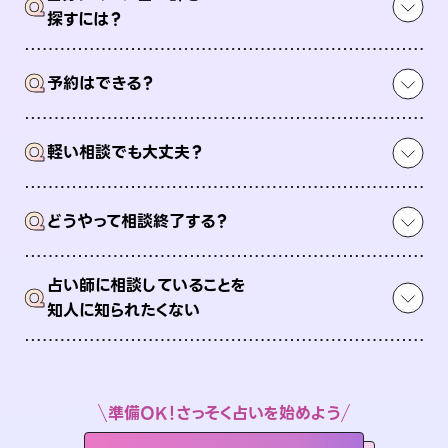
Q
探すには？
Q
予約はできる？
Q
軽い相談でも大丈夫？
Q
どうやって相談終了する？
占い師に相談していることを
Q
知人に知られたくない
準備OK！さっそく占いを始めよう