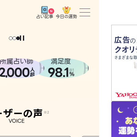
今日の運勢
占い記事
トップ
ユーザー
所属占い師
満足度
2
000
98.1
,
人
相談事例
※1
%
超
占いの流
おすすめ
ーザーの声
※2
VOICE
よくある