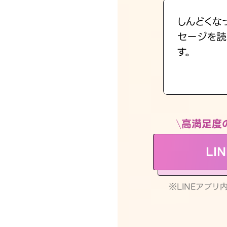
しんどくな
セージを読
す。
高満足度
LI
※LINEアプ