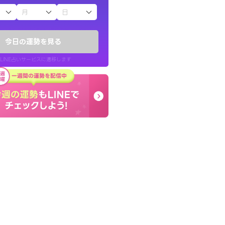
子（占）12星座占い
かったです。今は
とても的確で感じていた
時期ですね。頑
言語化してくれたので腑
今日の運勢を見る
た。
LINE占いサービスに遷移します
30代 女性
LINE占いを開く
リ内のサービスページへ遷移します