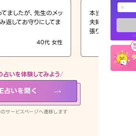
えもじの
ってましたが、先生のメッ
本当に相談してよ
み返してお守りにしてま
夫婦で乗り越える
占い記事
張ります！
※
40代 女性
お知らせ
の占いを体験してみよう
NE占いを開く
※LINEアプ
リ内のサービスページへ遷移します