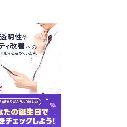
の声
れ
の占い師
質問