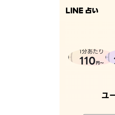
1分あたり
110
円〜
ユ