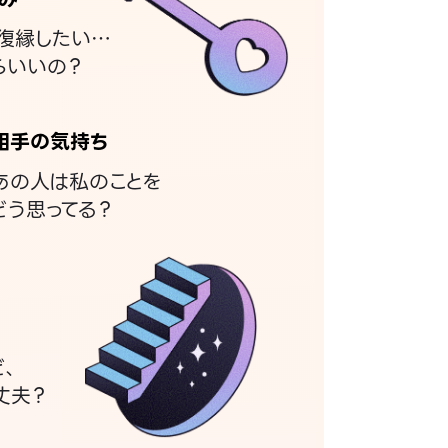
復縁したい…
らいいの？
相手の気持ち
あの人は私のことを
どう思ってる？
ど、
丈夫？