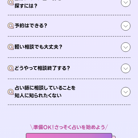
Q
探すには？
Q
予約はできる？
Q
軽い相談でも大丈夫？
Q
どうやって相談終了する？
占い師に相談していることを
Q
知人に知られたくない
準備OK！さっそく占いを始めよう