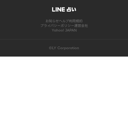
お知らせ
ヘルプ
利用規約
プライバシーポリシー
運営会社
Yahoo! JAPAN
©LY Corporation
このコンテンツは掲載が終了しました | LINE占い