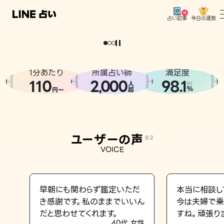
今日の運勢
占い記事
。
どうせなら
運
気
を
味
方
に
し
た
い
、
恋
も
仕
事
も
トップ
ユーザーの声
1分あたり
所属占い師
満足度
相談事例
110
2
000
98.1
,
人
※1
%
円〜
超
占いの流れ
おすすめの占い師
ユーザーの声
※2
よくある質問
VOICE
えもじの子（占）12星座占い
占い記事
早朝にも関わらず鑑定いただ
本当に相談し
き感謝です。私のままでいいん
今は夫婦で乗
お知らせ
だと思わせてくれます。
すね。頑張り
40代 女性