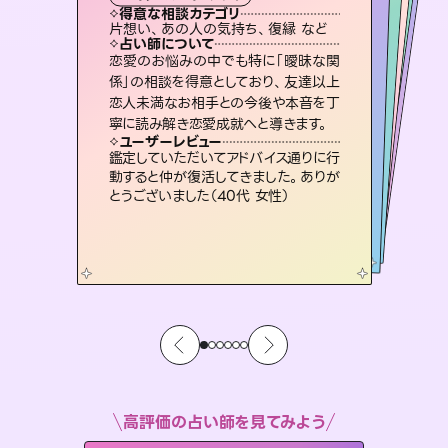
霊視・オーラ
スピリチュアル・リーディング
オラクルカード
スピリチュアル・リーディング
心理学
得意な相談カテゴリ
得意な相談カテゴリ
得意な相談カテゴリ
スピリチュアル・リーディング
得意な相談カテゴリ
得意な相談カテゴリ
片想い、あの人の気持ち、復縁 など
恋愛総合、片想い、二人の未来 など
片想い、二人の未来、年の差 など
恋愛総合、あの人の気持ち など
得意な相談カテゴリ
片想い、あの人の気持ち、復縁 など
出逢い、片想い、復縁 など
占い師について
占い師について
占い師について
占い師について
占い師について
占い師について
3,700年以上の歴史を持つ東洋最古の
占術「易占」で詳細まで占い、幸せへ向
かう道筋を示します。厳しい結果にも具
連絡再開、復縁、成就などの報告実績
多数。セラピストとして2万超の施術経
験があるからこそできる鑑定で、より良
復縁、恋愛、不倫の行方、同性愛や片
思い、仕事関係や借金問題まで知りた
いことや心の負担になっていることを
恋愛のお悩みの中でも特に「曖昧な関
未来には何パターンもの選択肢があり
ます。不安で視えにくくなっているあな
たの素敵な未来を見つけ、その未来を
係」の相談を得意としており、友達以上
恋人未満なお相手との今後や本音を丁
体的な対策をお伝えします。
霊視×オラクルカードを使って「今」と「未来」そして「気になるあの人の気持ち」まで丁寧に読み解き、恋や人生のヒントを優しく引き出します。
い未来をサポートします。
選択できるようアドバイスします。
紐解き、背中をそっと押して導きます。
ユーザーレビュー
ユーザーレビュー
寧に読み解き恋愛成就へと導きます。
ユーザーレビュー
ユーザーレビュー
複雑な背景もしっかり聞いて鑑定して
いただけました。気持ちが楽になりまし
ユーザーレビュー
不安な気持ちが嘘みたいに晴れまし
た…！よく視えていらっしゃるんだなと
職場の人の性質や人間関係、本心など
本当によく視えていてびっくり。対策が
とても心温まる鑑定でした。しかもこち
らは何も言っていないのに視えていらっ
ユーザーレビュー
安心感のあり、言い切ってくれる所や濁
さない鑑定のおかげで、毎回自分の気
た（50代 女性）
鑑定していただいてアドバイス通りに行
感じました（40代 女性）
打てて前向きになれます（40代）
しゃるんだなと驚きです（30代女性）
動すると仲が復活してきました。ありが
持ちを整えられます（30代 男性）
とうございました（40代 女性）
高評価の占い師を見てみよう