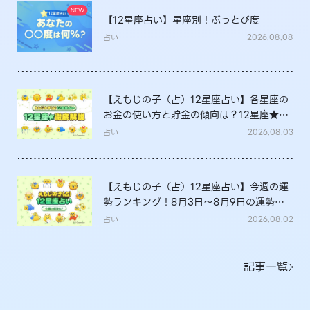
【12星座占い】星座別！ぶっとび度
占い
2026.08.08
【えもじの子（占）12星座占い】各星座の
お金の使い方と貯金の傾向は？12星座★徹
底解説
占い
2026.08.03
【えもじの子（占）12星座占い】今週の運
勢ランキング！8月3日～8月9日の運勢
は？
占い
2026.08.02
記事一覧