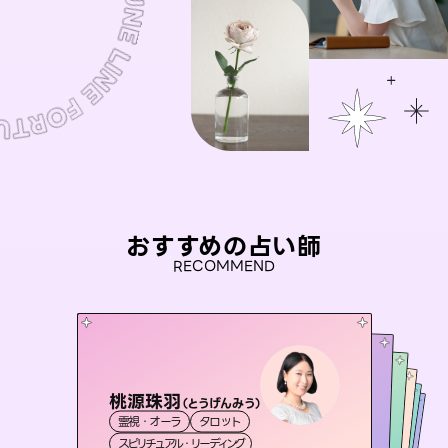
おすすめの占い師
RECOMMEND
桃源珠羽
アイリス -iris-
（
とうげんみう
）
セラピスト理恵
おう 霊感オラクル
彗望
霊視・オーラ
タロット
西洋占星術
タロット
（
未来視師＊花
すいぼう
霊視・オーラ
）
霊視・オーラ
タロット
霊視・オーラ
スピリチュアル・リーディング
ルーン
透視