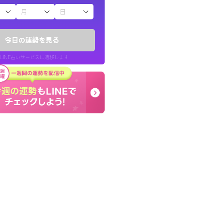
子（占）12星座占い
したが、先生のメッ
コーチのように占い結果
てお守りにしてま
り良くなる指針を提示し
今日の運勢を見る
LINE占いサービスに遷移します
40代 女性
LINE占いを開く
リ内のサービスページへ遷移します