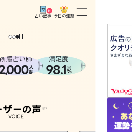
今日の運勢
占い記事
トップ
ユーザー
所属占い師
満足度
2
000
98.1
,
人
相談事例
※1
%
超
占いの流
おすすめ
ーザーの声
※2
VOICE
よくある