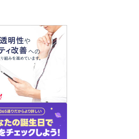
の声
れ
の占い師
質問