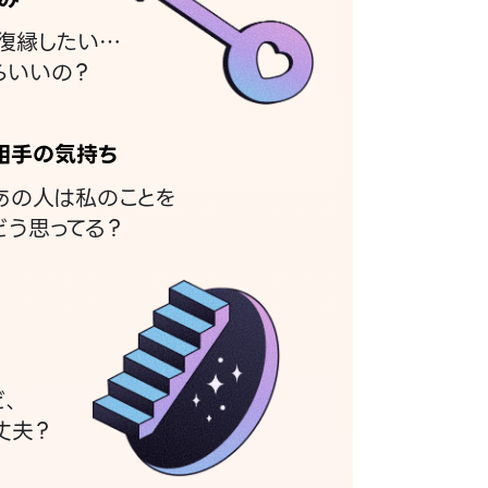
復縁したい…
らいいの？
相手の気持ち
あの人は私のことを
どう思ってる？
ど、
丈夫？