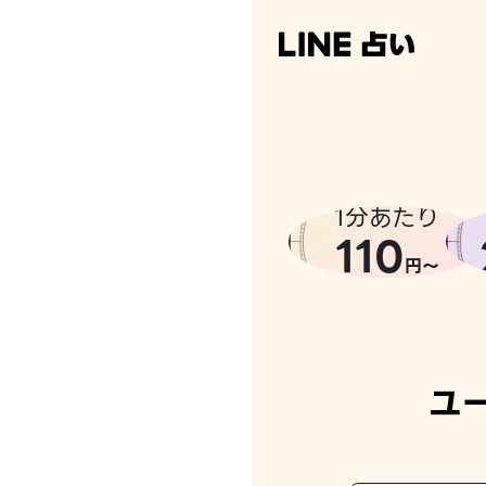
1分あたり
110
円〜
ユ