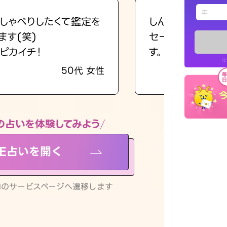
えもじの
しゃべりしたくて鑑定を
しんどくなってま
ます(笑)
セージを読み返し
占い記事
ピカイチ！
す。
※
50代 女性
お知らせ
の占いを体験してみよう
NE占いを開く
※LINEアプ
リ内のサービスページへ遷移します