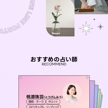
おすすめの占い師
RECOMMEND
桃源珠羽
アイリス -iris-
（
とうげんみう
）
未来視師＊花
セラピスト理恵
おう 霊感オラクル
霊視・オーラ
タロット
西洋占星術
タロット
彗望
霊視・オーラ
霊視・オーラ
心理学
（
すいぼう
霊視・オーラ
タロット
スピリチュアル・リーディング
）
ルーン