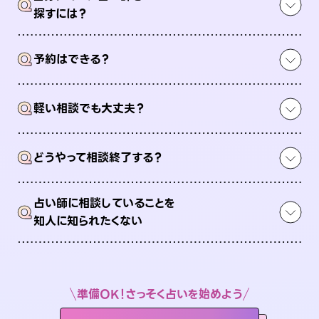
Q
探すには？
Q
予約はできる？
Q
軽い相談でも大丈夫？
Q
どうやって相談終了する？
占い師に相談していることを
Q
知人に知られたくない
準備OK！さっそく占いを始めよう