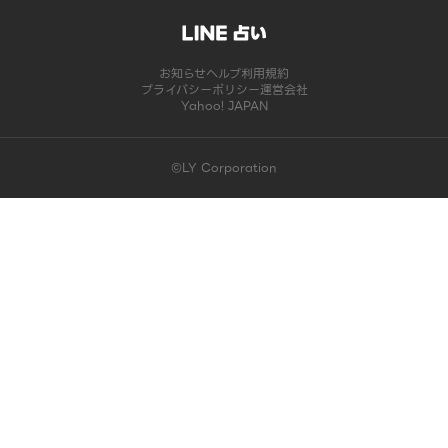
お知らせ
ヘルプ
利用規約
プライバシーポリシー
運営会社
Yahoo! JAPAN
©LY Corporation
このコンテンツは掲載が終了しました | LINE占い