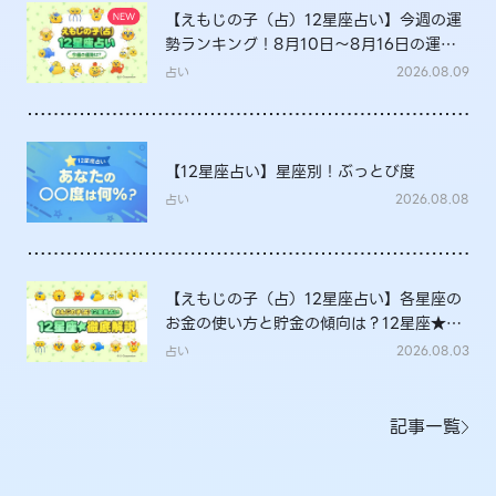
【えもじの子（占）12星座占い】今週の運
勢ランキング！8月10日～8月16日の運勢
は？
占い
2026.08.09
【12星座占い】星座別！ぶっとび度
占い
2026.08.08
【えもじの子（占）12星座占い】各星座の
お金の使い方と貯金の傾向は？12星座★徹
底解説
占い
2026.08.03
記事一覧