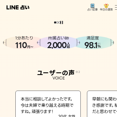
今日の運勢
占い記事
。
どうせなら
運
気
を
味
方
に
し
た
い
、
恋
も
仕
事
も
トップ
ユーザーの声
1分あたり
所属占い師
満足度
相談事例
110
2
000
98.1
,
人
※1
%
円〜
超
占いの流れ
おすすめの占い師
ユーザーの声
※2
よくある質問
VOICE
えもじの子（占）12星座占い
占い記事
本当に相談してよかったです。
早朝にも関わ
今は夫婦で乗り越える時期で
き感謝です。
お知らせ
すね。頑張ります！
だと思わせて
30代 女性