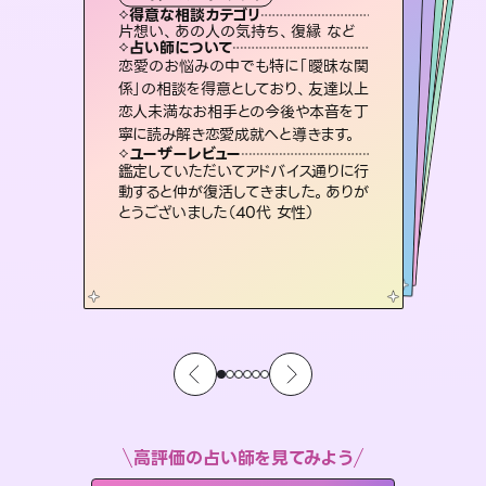
霊視・オーラ
スピリチュアル・リーディング
スピリチュアル・リーディング
オラクルカード
透視
得意な相談カテゴリ
得意な相談カテゴリ
得意な相談カテゴリ
スピリチュアル・リーディング
得意な相談カテゴリ
得意な相談カテゴリ
片想い、あの人の気持ち、復縁 など
恋愛総合、片想い、二人の未来 など
出逢い、片想い、復縁 など
片想い、二人の未来、年の差 など
得意な相談カテゴリ
恋愛総合、あの人の気持ち など
片想い、あの人の気持ち、復縁 など
占い師について
占い師について
占い師について
占い師について
占い師について
占い師について
霊視×オラクルカードを使って「今」と
「未来」そして「気になるあの人の気持
ち」まで丁寧に読み解き、恋や人生のヒ
未来には何パターンもの選択肢があり
ます。不安で視えにくくなっているあな
たの素敵な未来を見つけ、その未来を
復縁、恋愛、不倫の行方、同性愛や片
思い、仕事関係や借金問題まで知りた
いことや心の負担になっていることを
恋愛のお悩みの中でも特に「曖昧な関
3,700年以上の歴史を持つ東洋最古の
占術「易占」で詳細まで占い、幸せへ向
かう道筋を示します。厳しい結果にも具
係」の相談を得意としており、友達以上
恋人未満なお相手との今後や本音を丁
ントを優しく引き出します。
連絡再開、復縁、成就などの報告実績多数。セラピストとして2万超の施術経験があるからこそできる鑑定で、より良い未来をサポートします。
選択できるようアドバイスします。
体的な対策をお伝えします。
紐解き、背中をそっと押して導きます。
ユーザーレビュー
ユーザーレビュー
寧に読み解き恋愛成就へと導きます。
ユーザーレビュー
ユーザーレビュー
不安な気持ちが嘘みたいに晴れまし
た…！よく視えていらっしゃるんだなと
ユーザーレビュー
とても心温まる鑑定でした。しかもこち
らは何も言っていないのに視えていらっ
複雑な背景もしっかり聞いて鑑定して
いただけました。気持ちが楽になりまし
職場の人の性質や人間関係、本心など
本当によく視えていてびっくり。対策が
ユーザーレビュー
安心感のあり、言い切ってくれる所や濁
さない鑑定のおかげで、毎回自分の気
感じました（40代 女性）
鑑定していただいてアドバイス通りに行
しゃるんだなと驚きです（30代女性）
た（50代 女性）
打てて前向きになれます（40代）
動すると仲が復活してきました。ありが
持ちを整えられます（30代 男性）
とうございました（40代 女性）
高評価の占い師を見てみよう