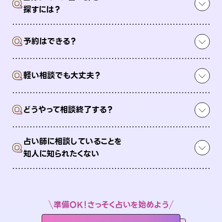
Q
探すには？
Q
予約はできる？
Q
軽い相談でも大丈夫？
Q
どうやって相談終了する？
占い師に相談していることを
Q
知人に知られたくない
準備OK！さっそく占いを始めよう