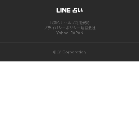
お知らせ
ヘルプ
利用規約
プライバシーポリシー
運営会社
Yahoo! JAPAN
©LY Corporation
このコンテンツは掲載が終了しました | LINE占い