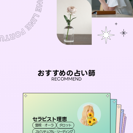
おすすめの占い師
RECOMMEND
セラピスト理恵
彗望
おう 霊感オラクル
（
すいぼう
）
未来視師＊花
桃源珠羽
霊視・オーラ
タロット
霊視・オーラ
透視
アイリス -iris-
霊視・オーラ
（
とうげんみう
霊視・オーラ
霊視・オーラ
）
心理学
スピリチュアル・リーディング
スピリチュアル・リーディング