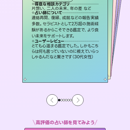
タロット
西洋占星術
オラクルカード
スピリチュアル・リーディング
スピリチュアル・リーディング
タロット
得意な相談カテゴリ
得意な相談カテゴリ
得意な相談カテゴリ
ルーン
得意な相談カテゴリ
得意な相談カテゴリ
片想い、二人の未来、年の差 など
片想い、あの人の気持ち、復縁 など
恋愛総合、あの人の気持ち など
出逢い、片想い、復縁 など
得意な相談カテゴリ
片想い、あの人の気持ち、復縁 など
恋愛総合、片想い、二人の未来 など
占い師について
占い師について
占い師について
占い師について
占い師について
占い師について
恋愛のお悩みの中でも特に「曖昧な関
係」の相談を得意としており、友達以上
恋人未満なお相手との今後や本音を丁
霊視×オラクルカードを使って「今」と
「未来」そして「気になるあの人の気持
ち」まで丁寧に読み解き、恋や人生のヒ
3,700年以上の歴史を持つ東洋最古の
占術「易占」で詳細まで占い、幸せへ向
かう道筋を示します。厳しい結果にも具
連絡再開、復縁、成就などの報告実績
復縁、恋愛、不倫の行方、同性愛や片
思い、仕事関係や借金問題まで知りた
いことや心の負担になっていることを
多数。セラピストとして2万超の施術経
験があるからこそできる鑑定で、より良
寧に読み解き恋愛成就へと導きます。
未来には何パターンもの選択肢があります。不安で視えにくくなっているあなたの素敵な未来を見つけ、その未来を選択できるようアドバイスします。
ントを優しく引き出します。
紐解き、背中をそっと押して導きます。
体的な対策をお伝えします。
ユーザーレビュー
ユーザーレビュー
い未来をサポートします。
ユーザーレビュー
ユーザーレビュー
鑑定していただいてアドバイス通りに行
動すると仲が復活してきました。ありが
ユーザーレビュー
職場の人の性質や人間関係、本心など
本当によく視えていてびっくり。対策が
安心感のあり、言い切ってくれる所や濁
さない鑑定のおかげで、毎回自分の気
不安な気持ちが嘘みたいに晴れまし
た…！よく視えていらっしゃるんだなと
ユーザーレビュー
複雑な背景もしっかり聞いて鑑定して
いただけました。気持ちが楽になりまし
とうございました（40代 女性）
とても心温まる鑑定でした。しかもこち
打てて前向きになれます（40代）
持ちを整えられます（30代 男性）
感じました（40代 女性）
らは何も言っていないのに視えていらっ
た（50代 女性）
しゃるんだなと驚きです（30代女性）
高評価の占い師を見てみよう