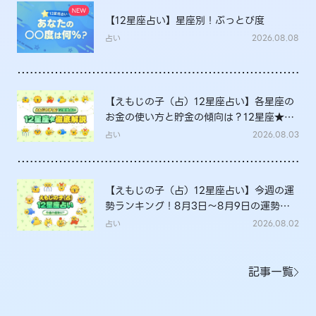
【12星座占い】星座別！ぶっとび度
占い
2026.08.08
【えもじの子（占）12星座占い】各星座の
お金の使い方と貯金の傾向は？12星座★徹
底解説
占い
2026.08.03
【えもじの子（占）12星座占い】今週の運
勢ランキング！8月3日～8月9日の運勢
は？
占い
2026.08.02
記事一覧