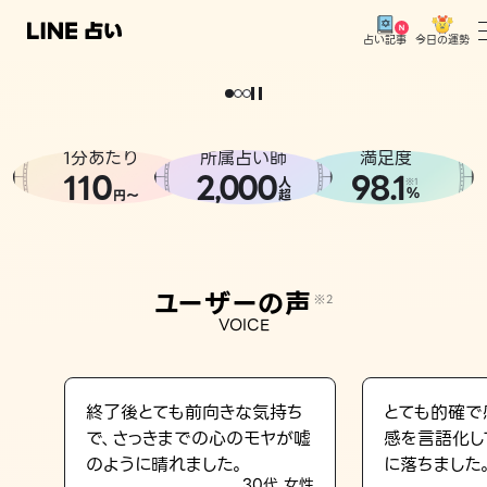
今日の運勢
占い記事
。
どうせなら
運
気
を
味
方
に
し
た
い
、
恋
も
仕
事
も
トップ
ユーザーの声
1分あたり
所属占い師
満足度
相談事例
110
2
000
98.1
,
人
※1
%
円〜
超
占いの流れ
おすすめの占い師
ユーザーの声
※2
よくある質問
VOICE
えもじの子（占）12星座占い
占い記事
終了後とても前向きな気持ち
とても的確で
で、さっきまでの心のモヤが嘘
感を言語化し
お知らせ
のように晴れました。
に落ちました
30代 女性