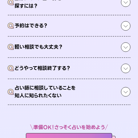
Q
探すには？
Q
予約はできる？
Q
軽い相談でも大丈夫？
Q
どうやって相談終了する？
占い師に相談していることを
Q
知人に知られたくない
準備OK！さっそく占いを始めよう