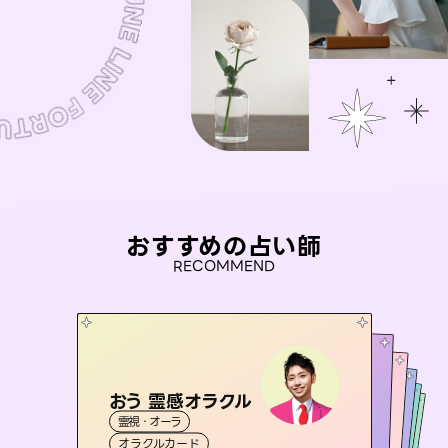
おすすめの占い師
RECOMMEND
おう 霊感オラクル
アイリス -iris-
桃源珠羽
未来視師＊花
（
とうげんみう
彗望
霊視・オーラ
）
西洋占星術
タロット
（
セラピスト理恵
すいぼう
霊視・オーラ
）
霊視・オーラ
タロット
霊視・オーラ
心理学
オラクルカード
ルーン
透視