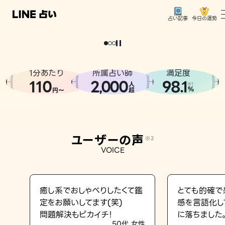
今日の運勢
占い記事
。
どうせなら
運
気
を
味
方
に
し
た
い
、
恋
も
仕
事
も
トップ
ユーザーの声
1分あたり
所属占い師
満足度
相談事例
110
2
000
98.1
,
人
※1
%
円〜
超
占いの流れ
おすすめの占い師
ユーザーの声
※2
よくある質問
VOICE
えもじの子（占）12星座占い
占い記事
癒し系でおしゃべりしたくて鑑
とても的確で
定をお願いしてます(笑)
感を言語化し
お知らせ
問題解決もピカイチ！
に落ちました
50代 女性