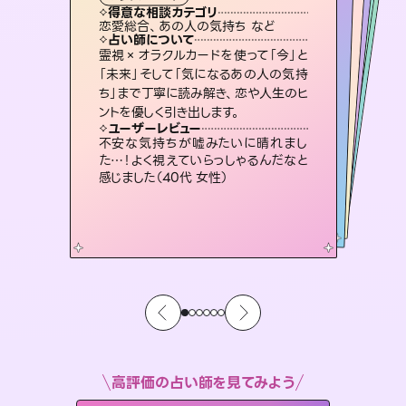
霊視・オーラ
スピリチュアル・リーディング
スピリチュアル・リーディング
スピリチュアル・リーディング
タロット
得意な相談カテゴリ
得意な相談カテゴリ
得意な相談カテゴリ
スピリチュアル・リーディング
得意な相談カテゴリ
得意な相談カテゴリ
恋愛総合、あの人の気持ち など
恋愛総合、片想い、二人の未来 など
片想い、あの人の気持ち、復縁 など
出逢い、片想い、復縁 など
得意な相談カテゴリ
片想い、あの人の気持ち、復縁 など
片想い、二人の未来、年の差 など
占い師について
占い師について
占い師について
占い師について
占い師について
占い師について
3,700年以上の歴史を持つ東洋最古の
占術「易占」で詳細まで占い、幸せへ向
かう道筋を示します。厳しい結果にも具
恋愛のお悩みの中でも特に「曖昧な関
係」の相談を得意としており、友達以上
恋人未満なお相手との今後や本音を丁
復縁、恋愛、不倫の行方、同性愛や片
思い、仕事関係や借金問題まで知りた
いことや心の負担になっていることを
霊視×オラクルカードを使って「今」と
連絡再開、復縁、成就などの報告実績
多数。セラピストとして2万超の施術経
験があるからこそできる鑑定で、より良
「未来」そして「気になるあの人の気持
ち」まで丁寧に読み解き、恋や人生のヒ
体的な対策をお伝えします。
未来には何パターンもの選択肢があります。不安で視えにくくなっているあなたの素敵な未来を見つけ、その未来を選択できるようアドバイスします。
寧に読み解き恋愛成就へと導きます。
い未来をサポートします。
紐解き、背中をそっと押して導きます。
ユーザーレビュー
ユーザーレビュー
ントを優しく引き出します。
ユーザーレビュー
ユーザーレビュー
複雑な背景もしっかり聞いて鑑定して
いただけました。気持ちが楽になりまし
ユーザーレビュー
職場の人の性質や人間関係、本心など
本当によく視えていてびっくり。対策が
とても心温まる鑑定でした。しかもこち
らは何も言っていないのに視えていらっ
鑑定していただいてアドバイス通りに行
動すると仲が復活してきました。ありが
ユーザーレビュー
安心感のあり、言い切ってくれる所や濁
さない鑑定のおかげで、毎回自分の気
た（50代 女性）
不安な気持ちが嘘みたいに晴れまし
打てて前向きになれます（40代）
しゃるんだなと驚きです（30代女性）
とうございました（40代 女性）
た…！よく視えていらっしゃるんだなと
持ちを整えられます（30代 男性）
感じました（40代 女性）
高評価の占い師を見てみよう