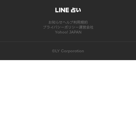
お知らせ
ヘルプ
利用規約
プライバシーポリシー
運営会社
Yahoo! JAPAN
©LY Corporation
このコンテンツは掲載が終了しました | LINE占い