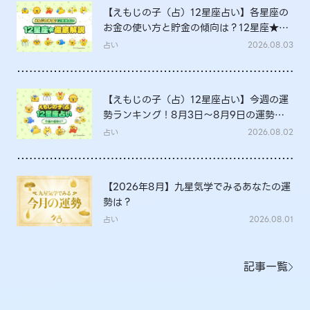
【えもじの子（占）12星座占い】各星座の
お金の使い方と貯金の傾向は？12星座★徹
底解説
占い
2026.08.03
【えもじの子（占）12星座占い】今週の運
勢ランキング！8月3日～8月9日の運勢
は？
占い
2026.08.02
【2026年8月】九星気学でみるあなたの運
勢は？
占い
2026.08.01
記事一覧