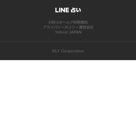
お知らせ
ヘルプ
利用規約
プライバシーポリシー
運営会社
Yahoo! JAPAN
©LY Corporation
このコンテンツは掲載が終了しました | LINE占い