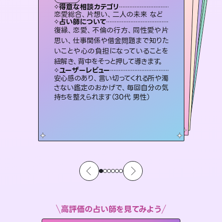
霊視・オーラ
スピリチュアル・リーディング
スピリチュアル・リーディング
スピリチュアル・リーディング
タロット
得意な相談カテゴリ
得意な相談カテゴリ
得意な相談カテゴリ
スピリチュアル・リーディング
得意な相談カテゴリ
得意な相談カテゴリ
恋愛総合、片想い、二人の未来 など
恋愛総合、あの人の気持ち など
片想い、あの人の気持ち、復縁 など
出逢い、片想い、復縁 など
得意な相談カテゴリ
片想い、あの人の気持ち、復縁 など
片想い、二人の未来、年の差 など
占い師について
占い師について
占い師について
占い師について
占い師について
占い師について
3,700年以上の歴史を持つ東洋最古の
占術「易占」で詳細まで占い、幸せへ向
かう道筋を示します。厳しい結果にも具
恋愛のお悩みの中でも特に「曖昧な関
係」の相談を得意としており、友達以上
恋人未満なお相手との今後や本音を丁
霊視×オラクルカードを使って「今」と
「未来」そして「気になるあの人の気持
ち」まで丁寧に読み解き、恋や人生のヒ
復縁、恋愛、不倫の行方、同性愛や片
連絡再開、復縁、成就などの報告実績
多数。セラピストとして2万超の施術経
験があるからこそできる鑑定で、より良
思い、仕事関係や借金問題まで知りた
いことや心の負担になっていることを
体的な対策をお伝えします。
未来には何パターンもの選択肢があります。不安で視えにくくなっているあなたの素敵な未来を見つけ、その未来を選択できるようアドバイスします。
寧に読み解き恋愛成就へと導きます。
い未来をサポートします。
ントを優しく引き出します。
ユーザーレビュー
ユーザーレビュー
紐解き、背中をそっと押して導きます。
ユーザーレビュー
ユーザーレビュー
複雑な背景もしっかり聞いて鑑定して
いただけました。気持ちが楽になりまし
ユーザーレビュー
職場の人の性質や人間関係、本心など
本当によく視えていてびっくり。対策が
とても心温まる鑑定でした。しかもこち
らは何も言っていないのに視えていらっ
鑑定していただいてアドバイス通りに行
動すると仲が復活してきました。ありが
ユーザーレビュー
不安な気持ちが嘘みたいに晴れまし
た…！よく視えていらっしゃるんだなと
た（50代 女性）
安心感のあり、言い切ってくれる所や濁
打てて前向きになれます（40代）
しゃるんだなと驚きです（30代女性）
とうございました（40代 女性）
さない鑑定のおかげで、毎回自分の気
感じました（40代 女性）
持ちを整えられます（30代 男性）
高評価の占い師を見てみよう