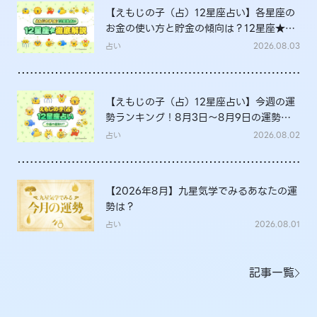
【えもじの子（占）12星座占い】各星座の
お金の使い方と貯金の傾向は？12星座★徹
底解説
占い
2026.08.03
【えもじの子（占）12星座占い】今週の運
勢ランキング！8月3日～8月9日の運勢
は？
占い
2026.08.02
【2026年8月】九星気学でみるあなたの運
勢は？
占い
2026.08.01
記事一覧