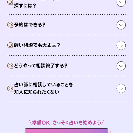
Q
探すには？
Q
予約はできる？
Q
軽い相談でも大丈夫？
Q
どうやって相談終了する？
占い師に相談していることを
Q
知人に知られたくない
準備OK！さっそく占いを始めよう