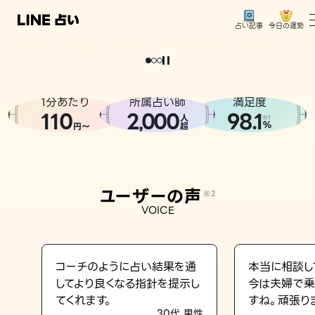
今日の運勢
占い記事
。
どうせなら
運
気
を
味
方
に
し
た
い
、
恋
も
仕
事
も
トップ
ユーザーの声
1分あたり
所属占い師
満足度
相談事例
110
2
000
98.1
,
人
※1
%
円〜
超
占いの流れ
おすすめの占い師
ユーザーの声
※2
よくある質問
VOICE
えもじの子（占）12星座占い
占い記事
コーチのように占い結果を通
本当に相談し
してより良くなる指針を提示し
今は夫婦で乗
お知らせ
てくれます。
すね。頑張り
30代 男性