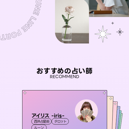
おすすめの占い師
RECOMMEND
アイリス -iris-
おう 霊感オラクル
桃源珠羽
未来視師＊花
（
とうげんみう
彗望
西洋占星術
タロット
）
霊視・オーラ
（
セラピスト理恵
すいぼう
霊視・オーラ
）
霊視・オーラ
タロット
霊視・オーラ
心理学
ルーン
オラクルカード
透視