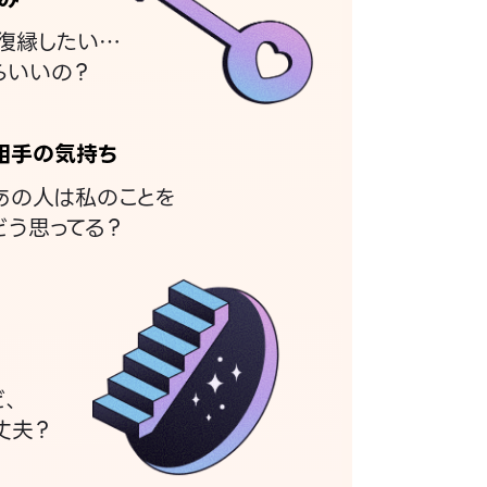
復縁したい…
らいいの？
相手の気持ち
あの人は私のことを
どう思ってる？
ど、
丈夫？