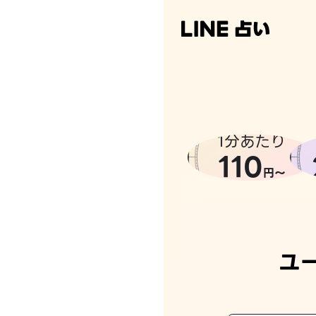
1分あたり
110
円〜
ユ