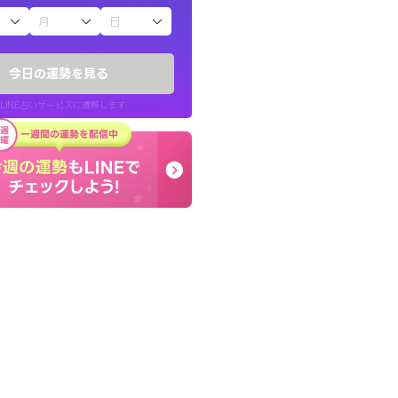
子（占）12星座占い
鑑定いただき感
しんどくなってましたが
でいいんだと思わ
セージを読み返してお守
今日の運勢を見る
す。
LINE占いサービスに遷移します
40代 女性
LINE占いを開く
リ内のサービスページへ遷移します