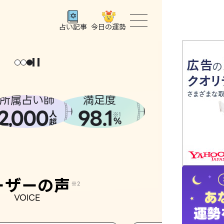
今日の運勢
占い記事
トップ
ユーザー
所属占い師
満足度
2
000
98.1
,
人
相談事例
※1
%
超
占いの流
おすすめ
ーザーの声
※2
VOICE
よくある