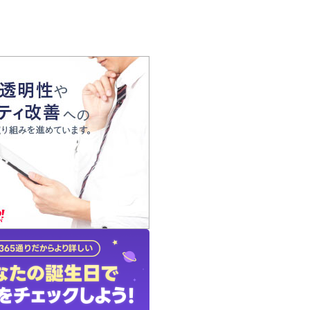
の声
れ
の占い師
質問