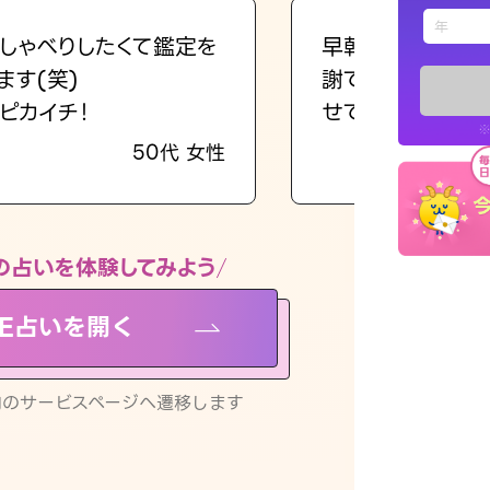
えもじの
しゃべりしたくて鑑定を
早朝にも関わらず
ます(笑)
謝です。私のまま
占い記事
ピカイチ！
せてくれます。
※
50代 女性
お知らせ
の占いを体験してみよう
NE占いを開く
※LINEアプ
リ内のサービスページへ遷移します