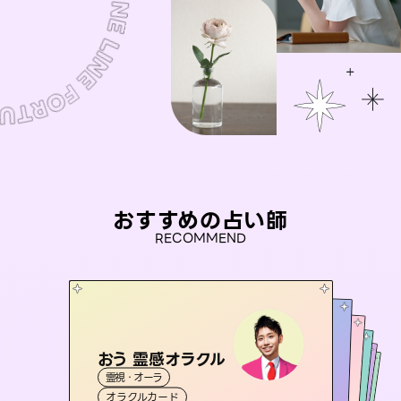
おすすめの占い師
RECOMMEND
おう 霊感オラクル
未来視師＊花
桃源珠羽
彗望
（
とうげんみう
アイリス -iris-
霊視・オーラ
（
）
すいぼう
霊視・オーラ
）
心理学
セラピスト理恵
霊視・オーラ
霊視・オーラ
タロット
西洋占星術
透視
オラクルカード
スピリチュアル・リーディング
タロット