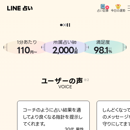
今日の運勢
占い記事
。
どうせなら
運
気
を
味
方
に
し
た
い
、
恋
も
仕
事
も
トップ
ユーザーの声
1分あたり
所属占い師
満足度
相談事例
110
2
000
98.1
,
人
※1
%
円〜
超
占いの流れ
おすすめの占い師
ユーザーの声
※2
よくある質問
VOICE
えもじの子（占）12星座占い
占い記事
コーチのように占い結果を通
しんどくなっ
してより良くなる指針を提示し
のメッセージ
お知らせ
てくれます。
守りにしてま
30代 男性