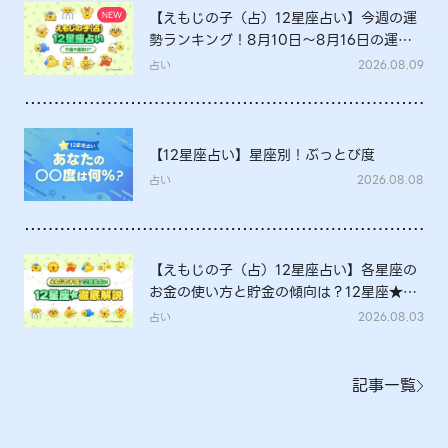
【えもじの子（占）12星座占い】今週の運
勢ランキング！8月10日～8月16日の運勢
は？
占い
2026.08.09
【12星座占い】星座別！ぶっとび度
占い
2026.08.08
【えもじの子（占）12星座占い】各星座の
お金の使い方と貯金の傾向は？12星座★徹
底解説
占い
2026.08.03
記事一覧