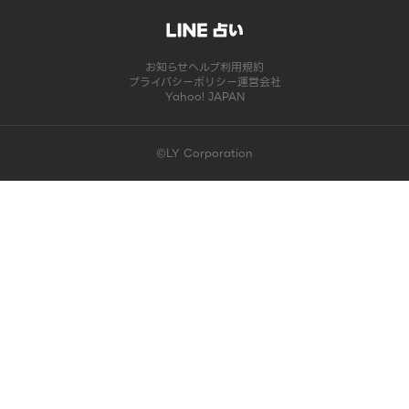
お知らせ
ヘルプ
利用規約
プライバシーポリシー
運営会社
Yahoo! JAPAN
©LY Corporation
このコンテンツは掲載が終了しました | LINE占い