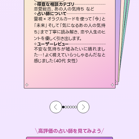
霊視・オーラ
スピリチュアル・リーディング
スピリチュアル・リーディング
ルーン
タロット
得意な相談カテゴリ
得意な相談カテゴリ
得意な相談カテゴリ
スピリチュアル・リーディング
得意な相談カテゴリ
得意な相談カテゴリ
恋愛総合、あの人の気持ち など
出逢い、片想い、復縁 など
片想い、あの人の気持ち、復縁 など
片想い、あの人の気持ち、復縁 など
得意な相談カテゴリ
恋愛総合、片想い、二人の未来 など
片想い、二人の未来、年の差 など
占い師について
占い師について
占い師について
占い師について
占い師について
占い師について
復縁、恋愛、不倫の行方、同性愛や片
思い、仕事関係や借金問題まで知りた
いことや心の負担になっていることを
恋愛のお悩みの中でも特に「曖昧な関
係」の相談を得意としており、友達以上
恋人未満なお相手との今後や本音を丁
未来には何パターンもの選択肢があり
ます。不安で視えにくくなっているあな
たの素敵な未来を見つけ、その未来を
霊視×オラクルカードを使って「今」と
連絡再開、復縁、成就などの報告実績
多数。セラピストとして2万超の施術経
験があるからこそできる鑑定で、より良
「未来」そして「気になるあの人の気持
ち」まで丁寧に読み解き、恋や人生のヒ
紐解き、背中をそっと押して導きます。
3,700年以上の歴史を持つ東洋最古の占術「易占」で詳細まで占い、幸せへ向かう道筋を示します。厳しい結果にも具体的な対策をお伝えします。
寧に読み解き恋愛成就へと導きます。
い未来をサポートします。
選択できるようアドバイスします。
ユーザーレビュー
ユーザーレビュー
ントを優しく引き出します。
ユーザーレビュー
ユーザーレビュー
安心感のあり、言い切ってくれる所や濁
さない鑑定のおかげで、毎回自分の気
ユーザーレビュー
複雑な背景もしっかり聞いて鑑定して
いただけました。気持ちが楽になりまし
とても心温まる鑑定でした。しかもこち
らは何も言っていないのに視えていらっ
鑑定していただいてアドバイス通りに行
動すると仲が復活してきました。ありが
ユーザーレビュー
職場の人の性質や人間関係、本心など
本当によく視えていてびっくり。対策が
持ちを整えられます（30代 男性）
不安な気持ちが嘘みたいに晴れまし
た（50代 女性）
しゃるんだなと驚きです（30代女性）
とうございました（40代 女性）
た…！よく視えていらっしゃるんだなと
打てて前向きになれます（40代）
感じました（40代 女性）
高評価の占い師を見てみよう