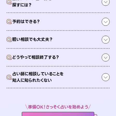
Q
探すには？
Q
予約はできる？
Q
軽い相談でも大丈夫？
Q
どうやって相談終了する？
占い師に相談していることを
Q
知人に知られたくない
準備OK！さっそく占いを始めよう