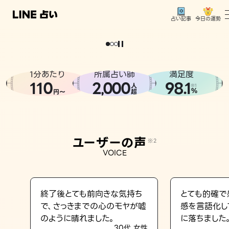
今日の運勢
占い記事
。
どうせなら
運
気
を
味
方
に
し
た
い
、
恋
も
仕
事
も
トップ
ユーザーの声
1分あたり
所属占い師
満足度
相談事例
110
2
000
98.1
,
人
※1
%
円〜
超
占いの流れ
おすすめの占い師
ユーザーの声
※2
よくある質問
VOICE
えもじの子（占）12星座占い
占い記事
終了後とても前向きな気持ち
とても的確で
で、さっきまでの心のモヤが嘘
感を言語化し
お知らせ
のように晴れました。
に落ちました
30代 女性