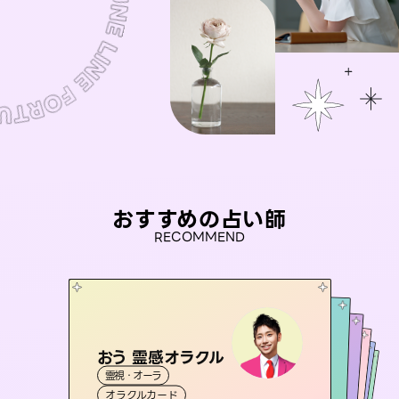
おすすめの占い師
RECOMMEND
おう 霊感オラクル
彗望
アイリス -iris-
（
すいぼう
）
桃源珠羽
未来視師＊花
霊視・オーラ
霊視・オーラ
（
とうげんみう
透視
セラピスト理恵
西洋占星術
）
タロット
霊視・オーラ
霊視・オーラ
タロット
オラクルカード
スピリチュアル・リーディング
心理学