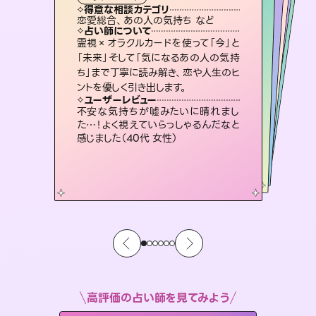
霊視・オーラ
ルーン
スピリチュアル・リーディング
スピリチュアル・リーディング
タロット
得意な相談カテゴリ
得意な相談カテゴリ
得意な相談カテゴリ
スピリチュアル・リーディング
得意な相談カテゴリ
得意な相談カテゴリ
恋愛総合、あの人の気持ち など
片想い、あの人の気持ち、復縁 など
恋愛総合、片想い、二人の未来 など
片想い、あの人の気持ち、復縁 など
得意な相談カテゴリ
出逢い、片想い、復縁 など
片想い、二人の未来、年の差 など
占い師について
占い師について
占い師について
占い師について
占い師について
占い師について
未来には何パターンもの選択肢があり
ます。不安で視えにくくなっているあな
たの素敵な未来を見つけ、その未来を
復縁、恋愛、不倫の行方、同性愛や片
思い、仕事関係や借金問題まで知りた
いことや心の負担になっていることを
3,700年以上の歴史を持つ東洋最古の
占術「易占」で詳細まで占い、幸せへ向
かう道筋を示します。厳しい結果にも具
霊視×オラクルカードを使って「今」と
連絡再開、復縁、成就などの報告実績
多数。セラピストとして2万超の施術経
験があるからこそできる鑑定で、より良
「未来」そして「気になるあの人の気持
ち」まで丁寧に読み解き、恋や人生のヒ
選択できるようアドバイスします。
恋愛のお悩みの中でも特に「曖昧な関係」の相談を得意としており、友達以上恋人未満なお相手との今後や本音を丁寧に読み解き恋愛成就へと導きます。
紐解き、背中をそっと押して導きます。
い未来をサポートします。
体的な対策をお伝えします。
ユーザーレビュー
ユーザーレビュー
ントを優しく引き出します。
ユーザーレビュー
ユーザーレビュー
職場の人の性質や人間関係、本心など
本当によく視えていてびっくり。対策が
ユーザーレビュー
鑑定していただいてアドバイス通りに行
動すると仲が復活してきました。ありが
とても心温まる鑑定でした。しかもこち
らは何も言っていないのに視えていらっ
安心感のあり、言い切ってくれる所や濁
さない鑑定のおかげで、毎回自分の気
ユーザーレビュー
複雑な背景もしっかり聞いて鑑定して
いただけました。気持ちが楽になりまし
打てて前向きになれます（40代）
不安な気持ちが嘘みたいに晴れまし
とうございました（40代 女性）
しゃるんだなと驚きです（30代女性）
持ちを整えられます（30代 男性）
た…！よく視えていらっしゃるんだなと
た（50代 女性）
感じました（40代 女性）
高評価の占い師を見てみよう