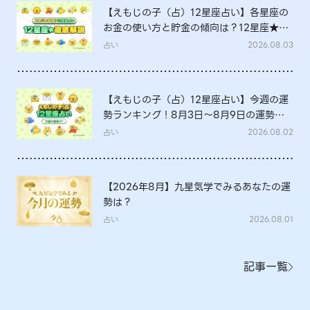
【えもじの子（占）12星座占い】各星座の
お金の使い方と貯金の傾向は？12星座★徹
底解説
占い
2026.08.03
【えもじの子（占）12星座占い】今週の運
勢ランキング！8月3日～8月9日の運勢
は？
占い
2026.08.02
【2026年8月】九星気学でみるあなたの運
勢は？
占い
2026.08.01
記事一覧