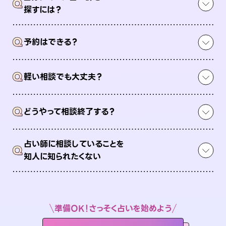
Q
探すには？
Q
予約はできる？
Q
軽い相談でも大丈夫？
Q
どうやって相談終了する？
占い師に相談していることを
Q
知人に知られたくない
準備OK！さっそく占いを始めよう