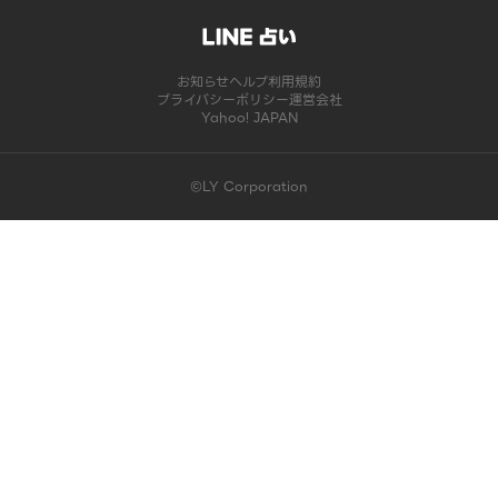
お知らせ
ヘルプ
利用規約
プライバシーポリシー
運営会社
Yahoo! JAPAN
©LY Corporation
このコンテンツは掲載が終了しました | LINE占い