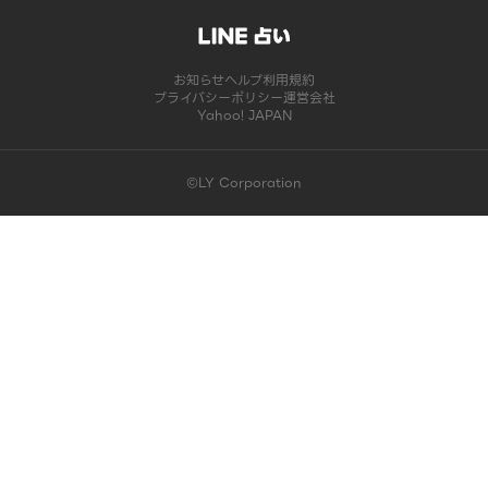
お知らせ
ヘルプ
利用規約
プライバシーポリシー
運営会社
Yahoo! JAPAN
©LY Corporation
このコンテンツは掲載が終了しました | LINE占い