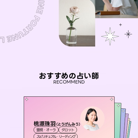
おすすめの占い師
RECOMMEND
桃源珠羽
セラピスト理恵
（
とうげんみう
）
未来視師＊花
アイリス -iris-
おう 霊感オラクル
霊視・オーラ
タロット
霊視・オーラ
タロット
彗望
霊視・オーラ
西洋占星術
心理学
（
すいぼう
霊視・オーラ
タロット
スピリチュアル・リーディング
）
スピリチュアル・リーディング