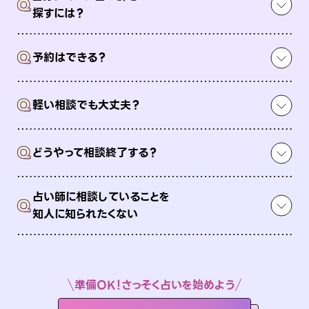
Q
探すには？
Q
予約はできる？
Q
軽い相談でも大丈夫？
Q
どうやって相談終了する？
占い師に相談していることを
Q
知人に知られたくない
準備OK！さっそく占いを始めよう