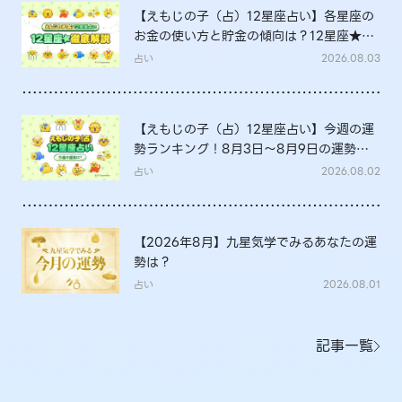
【えもじの子（占）12星座占い】各星座の
お金の使い方と貯金の傾向は？12星座★徹
底解説
占い
2026.08.03
【えもじの子（占）12星座占い】今週の運
勢ランキング！8月3日～8月9日の運勢
は？
占い
2026.08.02
【2026年8月】九星気学でみるあなたの運
勢は？
占い
2026.08.01
記事一覧