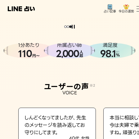
今日の運勢
占い記事
トップ
ユーザーの声
1分あたり
所属占い師
満足度
相談事例
110
2
000
98.1
,
人
※1
%
円〜
超
占いの流れ
おすすめの占い師
ユーザーの声
※2
よくある質問
VOICE
えもじの子（占）12星座占い
占い記事
しんどくなってましたが、先生
本当に相談し
のメッセージを読み返してお
今は夫婦で乗
お知らせ
守りにしてます。
すね。頑張り
40代 女性