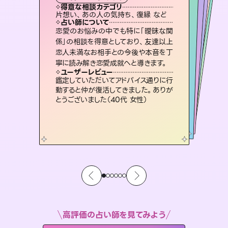
霊視・オーラ
スピリチュアル・リーディング
ルーン
オラクルカード
透視
得意な相談カテゴリ
得意な相談カテゴリ
得意な相談カテゴリ
スピリチュアル・リーディング
得意な相談カテゴリ
得意な相談カテゴリ
片想い、あの人の気持ち、復縁 など
片想い、二人の未来、年の差 など
出逢い、片想い、復縁 など
恋愛総合、片想い、二人の未来 など
得意な相談カテゴリ
恋愛総合、あの人の気持ち など
片想い、あの人の気持ち、復縁 など
占い師について
占い師について
占い師について
占い師について
占い師について
占い師について
霊視×オラクルカードを使って「今」と
「未来」そして「気になるあの人の気持
ち」まで丁寧に読み解き、恋や人生のヒ
未来には何パターンもの選択肢があり
ます。不安で視えにくくなっているあな
たの素敵な未来を見つけ、その未来を
連絡再開、復縁、成就などの報告実績
多数。セラピストとして2万超の施術経
験があるからこそできる鑑定で、より良
恋愛のお悩みの中でも特に「曖昧な関
3,700年以上の歴史を持つ東洋最古の
占術「易占」で詳細まで占い、幸せへ向
かう道筋を示します。厳しい結果にも具
係」の相談を得意としており、友達以上
恋人未満なお相手との今後や本音を丁
ントを優しく引き出します。
復縁、恋愛、不倫の行方、同性愛や片思い、仕事関係や借金問題まで知りたいことや心の負担になっていることを紐解き、背中をそっと押して導きます。
選択できるようアドバイスします。
体的な対策をお伝えします。
い未来をサポートします。
ユーザーレビュー
ユーザーレビュー
寧に読み解き恋愛成就へと導きます。
ユーザーレビュー
ユーザーレビュー
不安な気持ちが嘘みたいに晴れまし
た…！よく視えていらっしゃるんだなと
ユーザーレビュー
安心感のあり、言い切ってくれる所や濁
さない鑑定のおかげで、毎回自分の気
複雑な背景もしっかり聞いて鑑定して
いただけました。気持ちが楽になりまし
職場の人の性質や人間関係、本心など
本当によく視えていてびっくり。対策が
ユーザーレビュー
とても心温まる鑑定でした。しかもこち
らは何も言っていないのに視えていらっ
感じました（40代 女性）
鑑定していただいてアドバイス通りに行
持ちを整えられます（30代 男性）
た（50代 女性）
打てて前向きになれます（40代）
動すると仲が復活してきました。ありが
しゃるんだなと驚きです（30代女性）
とうございました（40代 女性）
高評価の占い師を見てみよう