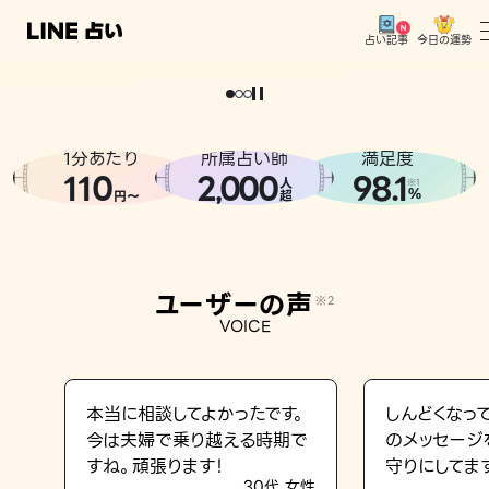
今日の運勢
占い記事
。
どうせなら
運
気
を
味
方
に
し
た
い
、
恋
も
仕
事
も
トップ
ユーザーの声
1分あたり
所属占い師
満足度
相談事例
110
2
000
98.1
,
人
※1
%
円〜
超
占いの流れ
おすすめの占い師
ユーザーの声
※2
よくある質問
VOICE
えもじの子（占）12星座占い
占い記事
本当に相談してよかったです。
しんどくなっ
今は夫婦で乗り越える時期で
のメッセージ
お知らせ
すね。頑張ります！
守りにしてま
30代 女性