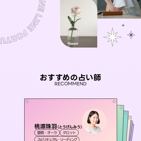
おすすめの占い師
RECOMMEND
桃源珠羽
セラピスト理恵
（
とうげんみう
）
彗望
おう 霊感オラクル
（
すいぼう
未来視師＊花
）
霊視・オーラ
タロット
霊視・オーラ
タロット
アイリス -iris-
霊視・オーラ
霊視・オーラ
透視
霊視・オーラ
スピリチュアル・リーディング
スピリチュアル・リーディング
心理学