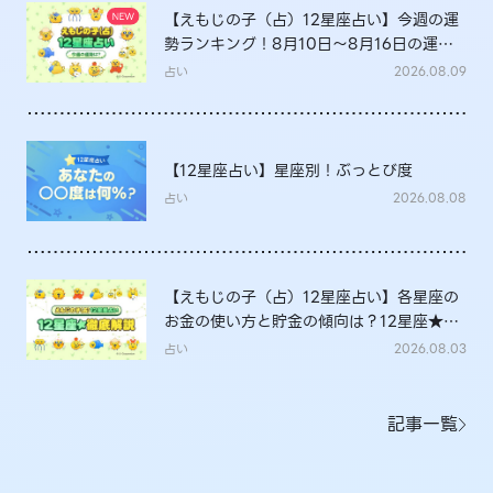
【えもじの子（占）12星座占い】今週の運
勢ランキング！8月10日～8月16日の運勢
は？
占い
2026.08.09
【12星座占い】星座別！ぶっとび度
占い
2026.08.08
【えもじの子（占）12星座占い】各星座の
お金の使い方と貯金の傾向は？12星座★徹
底解説
占い
2026.08.03
記事一覧