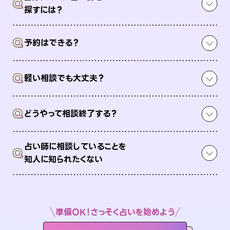
Q
探すには？
Q
予約はできる？
Q
軽い相談でも大丈夫？
Q
どうやって相談終了する？
占い師に相談していることを
Q
知人に知られたくない
準備OK！さっそく占いを始めよう