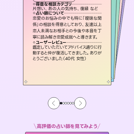
西洋占星術
スピリチュアル・リーディング
オラクルカード
スピリチュアル・リーディング
タロット
得意な相談カテゴリ
得意な相談カテゴリ
得意な相談カテゴリ
ルーン
得意な相談カテゴリ
得意な相談カテゴリ
片想い、あの人の気持ち、復縁 など
片想い、二人の未来、年の差 など
片想い、あの人の気持ち、復縁 など
恋愛総合、あの人の気持ち など
得意な相談カテゴリ
出逢い、片想い、復縁 など
恋愛総合、片想い、二人の未来 など
占い師について
占い師について
占い師について
占い師について
占い師について
占い師について
未来には何パターンもの選択肢があり
ます。不安で視えにくくなっているあな
たの素敵な未来を見つけ、その未来を
3,700年以上の歴史を持つ東洋最古の
占術「易占」で詳細まで占い、幸せへ向
かう道筋を示します。厳しい結果にも具
連絡再開、復縁、成就などの報告実績
多数。セラピストとして2万超の施術経
験があるからこそできる鑑定で、より良
恋愛のお悩みの中でも特に「曖昧な関
復縁、恋愛、不倫の行方、同性愛や片
思い、仕事関係や借金問題まで知りた
いことや心の負担になっていることを
係」の相談を得意としており、友達以上
恋人未満なお相手との今後や本音を丁
選択できるようアドバイスします。
霊視×オラクルカードを使って「今」と「未来」そして「気になるあの人の気持ち」まで丁寧に読み解き、恋や人生のヒントを優しく引き出します。
体的な対策をお伝えします。
紐解き、背中をそっと押して導きます。
い未来をサポートします。
ユーザーレビュー
ユーザーレビュー
寧に読み解き恋愛成就へと導きます。
ユーザーレビュー
ユーザーレビュー
職場の人の性質や人間関係、本心など
本当によく視えていてびっくり。対策が
ユーザーレビュー
不安な気持ちが嘘みたいに晴れまし
た…！よく視えていらっしゃるんだなと
安心感のあり、言い切ってくれる所や濁
さない鑑定のおかげで、毎回自分の気
複雑な背景もしっかり聞いて鑑定して
いただけました。気持ちが楽になりまし
ユーザーレビュー
とても心温まる鑑定でした。しかもこち
らは何も言っていないのに視えていらっ
打てて前向きになれます（40代）
鑑定していただいてアドバイス通りに行
感じました（40代 女性）
持ちを整えられます（30代 男性）
た（50代 女性）
動すると仲が復活してきました。ありが
しゃるんだなと驚きです（30代女性）
とうございました（40代 女性）
高評価の占い師を見てみよう