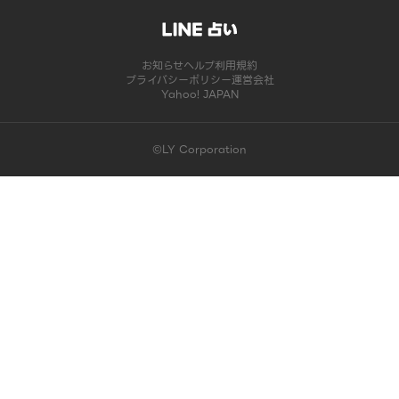
お知らせ
ヘルプ
利用規約
プライバシーポリシー
運営会社
Yahoo! JAPAN
©LY Corporation
このコンテンツは掲載が終了しました | LINE占い