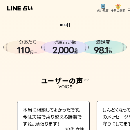
今日の運勢
占い記事
。
どうせなら
運
気
を
味
方
に
し
た
い
、
恋
も
仕
事
も
トップ
ユーザーの声
1分あたり
所属占い師
満足度
相談事例
110
2
000
98.1
,
人
※1
%
円〜
超
占いの流れ
おすすめの占い師
ユーザーの声
※2
よくある質問
VOICE
えもじの子（占）12星座占い
占い記事
本当に相談してよかったです。
しんどくなっ
今は夫婦で乗り越える時期で
のメッセージ
お知らせ
すね。頑張ります！
守りにしてま
30代 女性