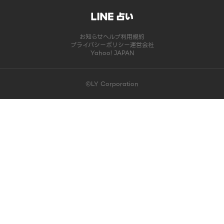
お知らせ
ヘルプ
利用規約
プライバシーポリシー
運営会社
Yahoo! JAPAN
©LY Corporation
このコンテンツは掲載が終了しました | LINE占い