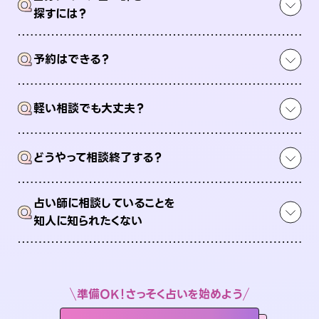
Q
探すには？
Q
予約はできる？
Q
軽い相談でも大丈夫？
Q
どうやって相談終了する？
占い師に相談していることを
Q
知人に知られたくない
準備OK！さっそく占いを始めよう