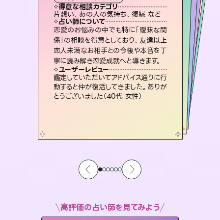
霊視・オーラ
ルーン
スピリチュアル・リーディング
オラクルカード
タロット
得意な相談カテゴリ
得意な相談カテゴリ
得意な相談カテゴリ
スピリチュアル・リーディング
得意な相談カテゴリ
得意な相談カテゴリ
片想い、あの人の気持ち、復縁 など
片想い、あの人の気持ち、復縁 など
恋愛総合、片想い、二人の未来 など
出逢い、片想い、復縁 など
得意な相談カテゴリ
恋愛総合、あの人の気持ち など
片想い、二人の未来、年の差 など
占い師について
占い師について
占い師について
占い師について
占い師について
占い師について
霊視×オラクルカードを使って「今」と
「未来」そして「気になるあの人の気持
ち」まで丁寧に読み解き、恋や人生のヒ
復縁、恋愛、不倫の行方、同性愛や片
思い、仕事関係や借金問題まで知りた
いことや心の負担になっていることを
3,700年以上の歴史を持つ東洋最古の
占術「易占」で詳細まで占い、幸せへ向
かう道筋を示します。厳しい結果にも具
恋愛のお悩みの中でも特に「曖昧な関
連絡再開、復縁、成就などの報告実績
多数。セラピストとして2万超の施術経
験があるからこそできる鑑定で、より良
係」の相談を得意としており、友達以上
恋人未満なお相手との今後や本音を丁
ントを優しく引き出します。
未来には何パターンもの選択肢があります。不安で視えにくくなっているあなたの素敵な未来を見つけ、その未来を選択できるようアドバイスします。
紐解き、背中をそっと押して導きます。
い未来をサポートします。
体的な対策をお伝えします。
ユーザーレビュー
ユーザーレビュー
寧に読み解き恋愛成就へと導きます。
ユーザーレビュー
ユーザーレビュー
不安な気持ちが嘘みたいに晴れまし
た…！よく視えていらっしゃるんだなと
ユーザーレビュー
職場の人の性質や人間関係、本心など
本当によく視えていてびっくり。対策が
とても心温まる鑑定でした。しかもこち
らは何も言っていないのに視えていらっ
安心感のあり、言い切ってくれる所や濁
さない鑑定のおかげで、毎回自分の気
ユーザーレビュー
複雑な背景もしっかり聞いて鑑定して
いただけました。気持ちが楽になりまし
感じました（40代 女性）
鑑定していただいてアドバイス通りに行
打てて前向きになれます（40代）
しゃるんだなと驚きです（30代女性）
持ちを整えられます（30代 男性）
動すると仲が復活してきました。ありが
た（50代 女性）
とうございました（40代 女性）
高評価の占い師を見てみよう