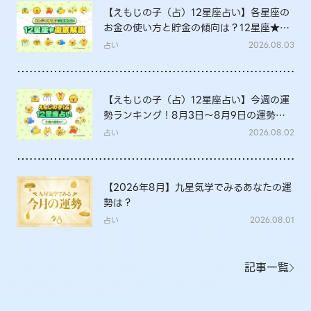
【えもじの子（占）12星座占い】各星座の
お金の使い方と貯金の傾向は？12星座★徹
底解説
占い
2026.08.03
【えもじの子（占）12星座占い】今週の運
勢ランキング！8月3日～8月9日の運勢
は？
占い
2026.08.02
【2026年8月】九星気学でみるあなたの運
勢は？
占い
2026.08.01
記事一覧