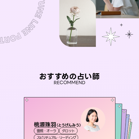
おすすめの占い師
RECOMMEND
桃源珠羽
彗望
（
とうげんみう
）
アイリス -iris-
（
すいぼう
）
未来視師＊花
おう 霊感オラクル
霊視・オーラ
タロット
霊視・オーラ
透視
セラピスト理恵
西洋占星術
タロット
霊視・オーラ
霊視・オーラ
心理学
スピリチュアル・リーディング
スピリチュアル・リーディング