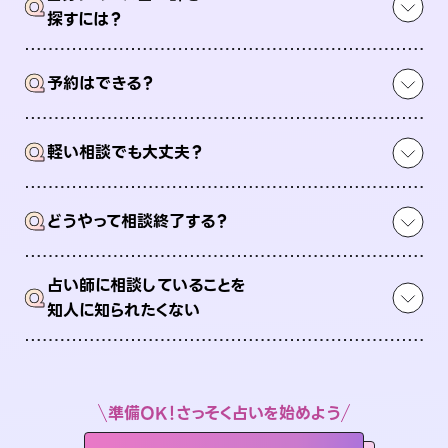
Q
探すには？
Q
予約はできる？
Q
軽い相談でも大丈夫？
Q
どうやって相談終了する？
占い師に相談していることを
Q
知人に知られたくない
準備OK！さっそく占いを始めよう