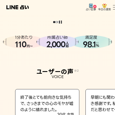
今日の運勢
占い記事
。
どうせなら
運
気
を
味
方
に
し
た
い
、
恋
も
仕
事
も
トップ
ユーザーの声
1分あたり
所属占い師
満足度
相談事例
110
2
000
98.1
,
人
※1
%
円〜
超
占いの流れ
おすすめの占い師
ユーザーの声
※2
よくある質問
VOICE
えもじの子（占）12星座占い
占い記事
終了後とても前向きな気持ち
早朝にも関わ
で、さっきまでの心のモヤが嘘
き感謝です。
お知らせ
のように晴れました。
だと思わせて
30代 女性