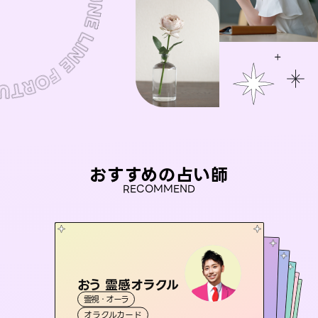
おすすめの占い師
RECOMMEND
おう 霊感オラクル
アイリス -iris-
未来視師＊花
彗望
桃源珠羽
霊視・オーラ
（
すいぼう
西洋占星術
）
タロット
セラピスト理恵
霊視・オーラ
（
とうげんみう
霊視・オーラ
心理学
霊視・オーラ
）
透視
オラクルカード
ルーン