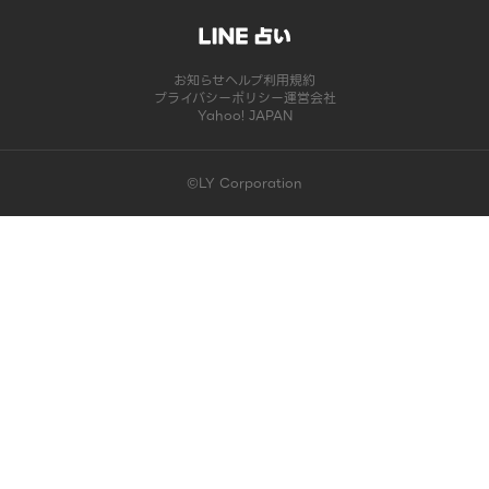
お知らせ
ヘルプ
利用規約
プライバシーポリシー
運営会社
Yahoo! JAPAN
©LY Corporation
このコンテンツは掲載が終了しました | LINE占い