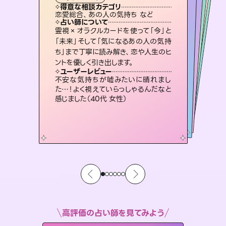
タロット
霊視・オーラ
スピリチュアル・リーディング
スピリチュアル・リーディング
スピリチュアル・リーディング
タロット
得意な相談カテゴリ
得意な相談カテゴリ
得意な相談カテゴリ
スピリチュアル・リーディング
得意な相談カテゴリ
得意な相談カテゴリ
恋愛総合、あの人の気持ち など
恋愛総合、片想い、二人の未来 など
出逢い、片想い、復縁 など
片想い、あの人の気持ち、復縁 など
得意な相談カテゴリ
片想い、あの人の気持ち、復縁 など
片想い、二人の未来、年の差 など
占い師について
占い師について
占い師について
占い師について
占い師について
占い師について
恋愛のお悩みの中でも特に「曖昧な関
係」の相談を得意としており、友達以上
恋人未満なお相手との今後や本音を丁
未来には何パターンもの選択肢があり
ます。不安で視えにくくなっているあな
たの素敵な未来を見つけ、その未来を
復縁、恋愛、不倫の行方、同性愛や片
思い、仕事関係や借金問題まで知りた
いことや心の負担になっていることを
霊視×オラクルカードを使って「今」と
連絡再開、復縁、成就などの報告実績
多数。セラピストとして2万超の施術経
験があるからこそできる鑑定で、より良
「未来」そして「気になるあの人の気持
ち」まで丁寧に読み解き、恋や人生のヒ
寧に読み解き恋愛成就へと導きます。
3,700年以上の歴史を持つ東洋最古の占術「易占」で詳細まで占い、幸せへ向かう道筋を示します。厳しい結果にも具体的な対策をお伝えします。
選択できるようアドバイスします。
い未来をサポートします。
紐解き、背中をそっと押して導きます。
ユーザーレビュー
ユーザーレビュー
ントを優しく引き出します。
ユーザーレビュー
ユーザーレビュー
鑑定していただいてアドバイス通りに行
動すると仲が復活してきました。ありが
ユーザーレビュー
複雑な背景もしっかり聞いて鑑定して
いただけました。気持ちが楽になりまし
とても心温まる鑑定でした。しかもこち
らは何も言っていないのに視えていらっ
職場の人の性質や人間関係、本心など
本当によく視えていてびっくり。対策が
ユーザーレビュー
安心感のあり、言い切ってくれる所や濁
さない鑑定のおかげで、毎回自分の気
とうございました（40代 女性）
不安な気持ちが嘘みたいに晴れまし
た（50代 女性）
しゃるんだなと驚きです（30代女性）
打てて前向きになれます（40代）
た…！よく視えていらっしゃるんだなと
持ちを整えられます（30代 男性）
感じました（40代 女性）
高評価の占い師を見てみよう