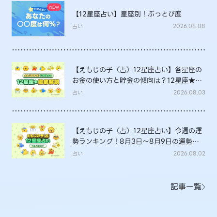
【12星座占い】星座別！ぶっとび度
占い
2026.08.08
【えもじの子（占）12星座占い】各星座の
お金の使い方と貯金の傾向は？12星座★徹
底解説
占い
2026.08.03
【えもじの子（占）12星座占い】今週の運
勢ランキング！8月3日～8月9日の運勢
は？
占い
2026.08.02
記事一覧