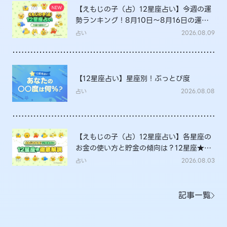
【えもじの子（占）12星座占い】今週の運
勢ランキング！8月10日～8月16日の運勢
は？
占い
2026.08.09
【12星座占い】星座別！ぶっとび度
占い
2026.08.08
【えもじの子（占）12星座占い】各星座の
お金の使い方と貯金の傾向は？12星座★徹
底解説
占い
2026.08.03
記事一覧