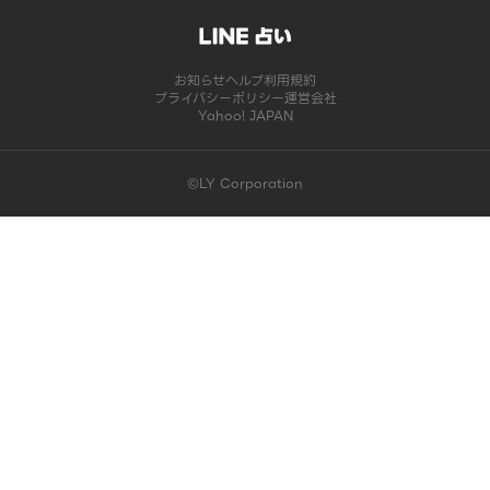
お知らせ
ヘルプ
利用規約
プライバシーポリシー
運営会社
Yahoo! JAPAN
©LY Corporation
このコンテンツは掲載が終了しました | LINE占い