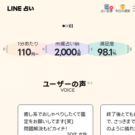
今日の運勢
占い記事
。
どうせなら
運
気
を
味
方
に
し
た
い
、
恋
も
仕
事
も
トップ
ユーザーの声
1分あたり
所属占い師
満足度
相談事例
110
2
000
98.1
,
人
※1
%
円〜
超
占いの流れ
おすすめの占い師
ユーザーの声
※2
よくある質問
VOICE
えもじの子（占）12星座占い
占い記事
癒し系でおしゃべりしたくて鑑
終了後とても
定をお願いしてます(笑)
で、さっきま
お知らせ
問題解決もピカイチ！
のように晴れ
50代 女性