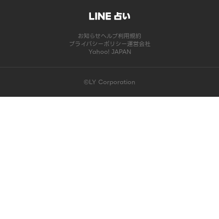
お知らせ
ヘルプ
利用規約
プライバシーポリシー
運営会社
Yahoo! JAPAN
©LY Corporation
このコンテンツは掲載が終了しました | LINE占い