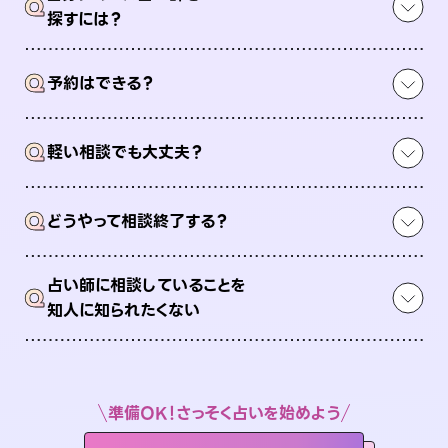
Q
探すには？
Q
予約はできる？
Q
軽い相談でも大丈夫？
Q
どうやって相談終了する？
占い師に相談していることを
Q
知人に知られたくない
準備OK！さっそく占いを始めよう