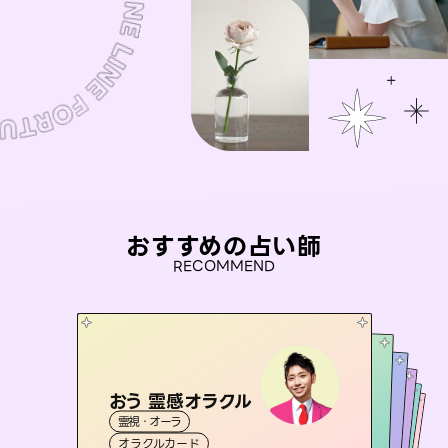
おすすめの占い師
RECOMMEND
おう 霊感オラクル
セラピスト理恵
未来視師＊花
アイリス -iris-
彗望
霊視・オーラ
霊視・オーラ
タロット
（
桃源珠羽
すいぼう
霊視・オーラ
）
西洋占星術
心理学
霊視・オーラ
タロット
（
オラクルカード
とうげんみう
スピリチュアル・リーディング
透視