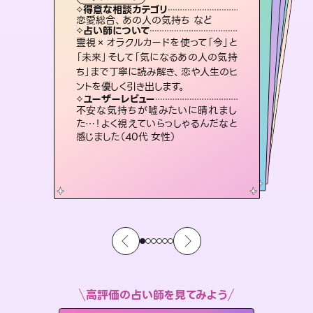
霊視・オーラ
スピリチュアル・リーディング
）
ルーン
スピリチュアル・リーディング
タロット
得意な相談カテゴリ
得意な相談カテゴリ
得意な相談カテゴリ
スピリチュアル・リーディング
得意な相談カテゴリ
得意な相談カテゴリ
恋愛総合、あの人の気持ち など
片想い、二人の未来、年の差 など
出逢い、片想い、復縁 など
恋愛総合、片想い、二人の未来 など
得意な相談カテゴリ
片想い、あの人の気持ち、復縁 など
片想い、あの人の気持ち、復縁 など
占い師について
占い師について
占い師について
占い師について
占い師について
占い師について
3,700年以上の歴史を持つ東洋最古の
占術「易占」で詳細まで占い、幸せへ向
かう道筋を示します。厳しい結果にも具
未来には何パターンもの選択肢があり
ます。不安で視えにくくなっているあな
たの素敵な未来を見つけ、その未来を
連絡再開、復縁、成就などの報告実績
多数。セラピストとして2万超の施術経
験があるからこそできる鑑定で、より良
霊視×オラクルカードを使って「今」と
恋愛のお悩みの中でも特に「曖昧な関
係」の相談を得意としており、友達以上
恋人未満なお相手との今後や本音を丁
「未来」そして「気になるあの人の気持
ち」まで丁寧に読み解き、恋や人生のヒ
体的な対策をお伝えします。
復縁、恋愛、不倫の行方、同性愛や片思い、仕事関係や借金問題まで知りたいことや心の負担になっていることを紐解き、背中をそっと押して導きます。
選択できるようアドバイスします。
寧に読み解き恋愛成就へと導きます。
い未来をサポートします。
ユーザーレビュー
ユーザーレビュー
ントを優しく引き出します。
ユーザーレビュー
ユーザーレビュー
複雑な背景もしっかり聞いて鑑定して
いただけました。気持ちが楽になりまし
ユーザーレビュー
安心感のあり、言い切ってくれる所や濁
さない鑑定のおかげで、毎回自分の気
鑑定していただいてアドバイス通りに行
動すると仲が復活してきました。ありが
職場の人の性質や人間関係、本心など
本当によく視えていてびっくり。対策が
ユーザーレビュー
とても心温まる鑑定でした。しかもこち
らは何も言っていないのに視えていらっ
た（50代 女性）
不安な気持ちが嘘みたいに晴れまし
持ちを整えられます（30代 男性）
とうございました（40代 女性）
打てて前向きになれます（40代）
た…！よく視えていらっしゃるんだなと
しゃるんだなと驚きです（30代女性）
感じました（40代 女性）
高評価の占い師を見てみよう