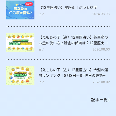
【12星座占い】星座別！ぶっとび度
占い
2026.08.08
【えもじの子（占）12星座占い】各星座の
お金の使い方と貯金の傾向は？12星座★徹
底解説
占い
2026.08.03
【えもじの子（占）12星座占い】今週の運
勢ランキング！8月3日～8月9日の運勢
は？
占い
2026.08.02
記事一覧