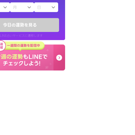
子（占）12星座占い
い結果を通してよ
癒し系でおしゃべりした
提示してくれます。
お願いしてます(笑)
今日の運勢を見る
問題解決もピカイチ！
LINE占いサービスに遷移します
30代 男性
LINE占いを開く
リ内のサービスページへ遷移します