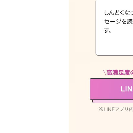
しんどくな
セージを読
す。
高満足度
LI
※LINEアプ