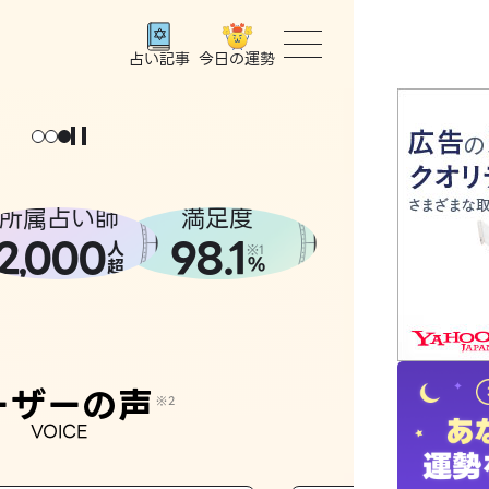
今日の運勢
占い記事
トップ
ユーザー
所属占い師
満足度
2
000
98.1
,
人
相談事例
※1
%
超
占いの流
おすすめ
ーザーの声
※2
VOICE
よくある