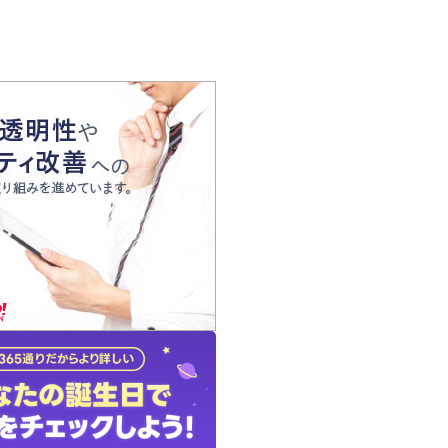
の声
れ
の占い師
質問