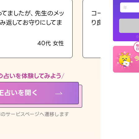
えもじの
ってましたが、先生のメッ
コーチのように占
み返してお守りにしてま
り良くなる指針を
占い記事
※
40代 女性
お知らせ
の占いを体験してみよう
NE占いを開く
※LINEアプ
リ内のサービスページへ遷移します