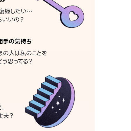
復縁したい…
らいいの？
相手の気持ち
あの人は私のことを
どう思ってる？
ど、
丈夫？