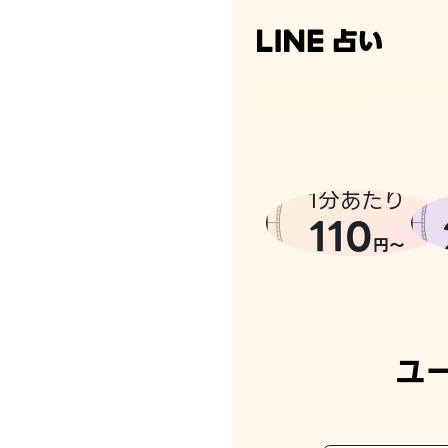
1分あたり
110
円〜
ユ