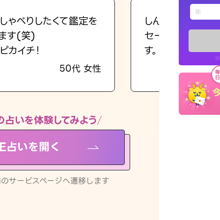
えもじの
しゃべりしたくて鑑定を
しんどくなってま
ます(笑)
セージを読み返し
占い記事
ピカイチ！
す。
※
50代 女性
お知らせ
の占いを体験してみよう
NE占いを開く
※LINEアプ
リ内のサービスページへ遷移します