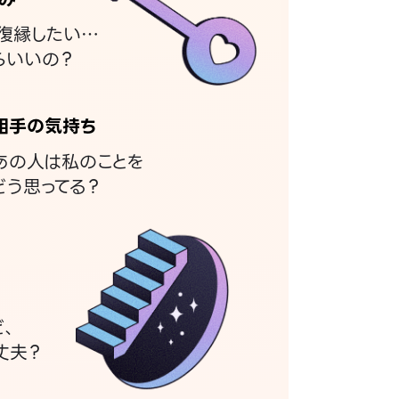
復縁したい…
らいいの？
相手の気持ち
あの人は私のことを
どう思ってる？
ど、
丈夫？