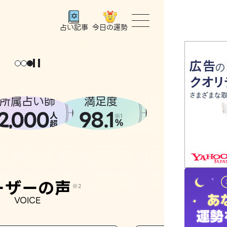
今日の運勢
占い記事
トップ
ユーザー
所属占い師
満足度
2
000
98.1
,
人
相談事例
※1
%
超
占いの流
おすすめ
ーザーの声
※2
VOICE
よくある