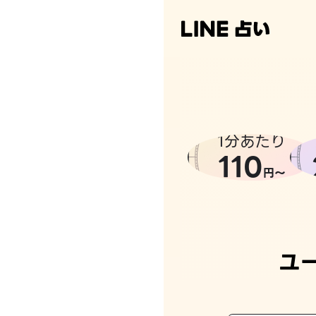
1分あたり
110
円〜
ユ