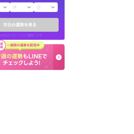
子（占）12星座占い
したが、先生のメッ
本当に相談してよかった
てお守りにしてま
夫婦で乗り越える時期で
今日の運勢を見る
張ります！
LINE占いサービスに遷移します
40代 女性
LINE占いを開く
リ内のサービスページへ遷移します