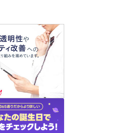
の声
れ
の占い師
質問