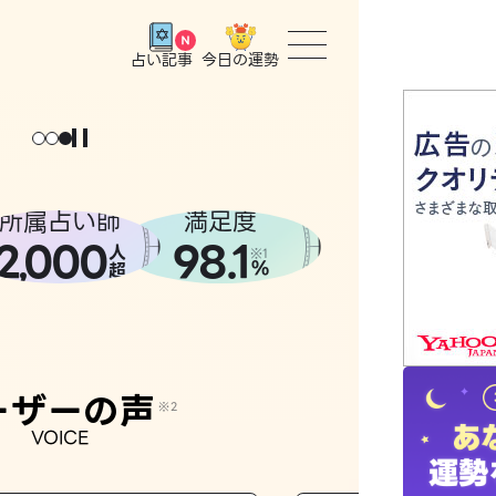
今日の運勢
占い記事
トップ
ユーザー
所属占い師
満足度
2
000
98.1
,
人
相談事例
※1
%
超
占いの流
おすすめ
ーザーの声
※2
VOICE
よくある