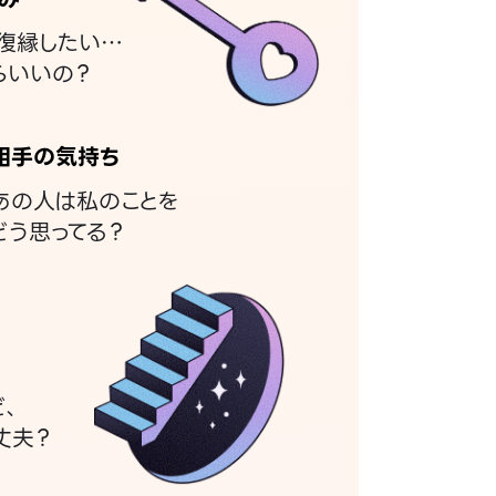
復縁したい…
らいいの？
相手の気持ち
あの人は私のことを
どう思ってる？
ど、
丈夫？