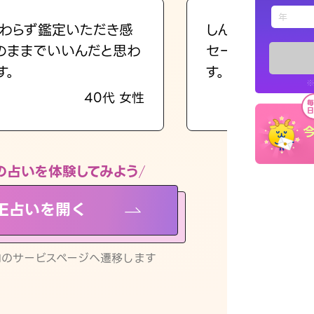
えもじの
わらず鑑定いただき感
しんどくなってま
のままでいいんだと思わ
セージを読み返し
占い記事
す。
す。
※
40代 女性
お知らせ
の占いを体験してみよう
NE占いを開く
※LINEアプ
リ内のサービスページへ遷移します