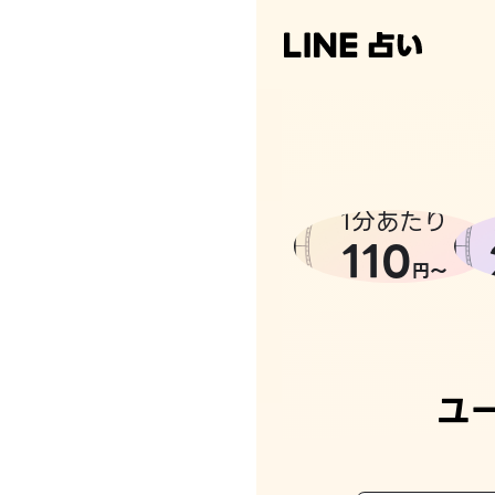
1分あたり
110
円〜
ユ