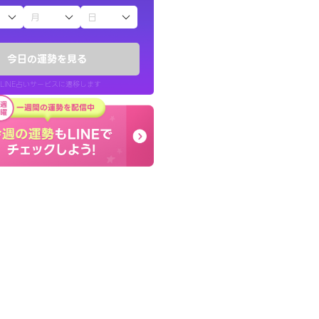
子（占）12星座占い
したが、先生のメッ
終了後とても前向きな気
てお守りにしてま
っきまでの心のモヤが嘘
今日の運勢を見る
晴れました。
LINE占いサービスに遷移します
40代 女性
LINE占いを開く
リ内のサービスページへ遷移します