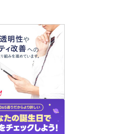
の声
れ
の占い師
質問