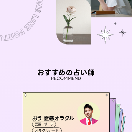
おすすめの占い師
RECOMMEND
おう 霊感オラクル
アイリス -iris-
セラピスト理恵
未来視師＊花
桃源珠羽
霊視・オーラ
西洋占星術
タロット
彗望
霊視・オーラ
（
とうげんみう
霊視・オーラ
タロット
（
すいぼう
霊視・オーラ
）
心理学
オラクルカード
）
ルーン