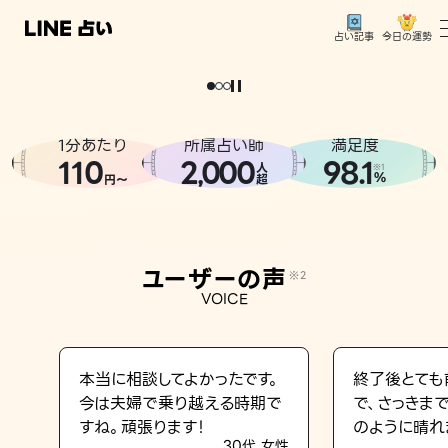
今日の運勢
占い記事
。
どうせなら
運
気
を
味
方
に
し
た
い
、
恋
も
仕
事
も
トップ
ユーザーの声
1分あたり
所属占い師
満足度
相談事例
110
2
000
98.1
,
人
※1
%
円〜
超
占いの流れ
おすすめの占い師
ユーザーの声
※2
よくある質問
VOICE
えもじの子（占）12星座占い
占い記事
本当に相談してよかったです。
終了後とても
今は夫婦で乗り越える時期で
で、さっきま
お知らせ
すね。頑張ります！
のように晴れ
30代 女性