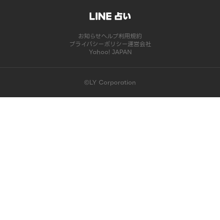
お知らせ
ヘルプ
利用規約
プライバシーポリシー
運営会社
Yahoo! JAPAN
©LY Corporation
このコンテンツは掲載が終了しました | LINE占い