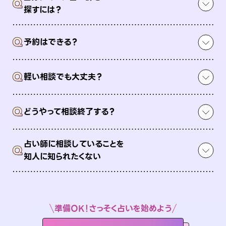
Q
探すには？
Q
予約はできる？
Q
軽い相談でも大丈夫？
Q
どうやって相談終了する？
占い師に相談していることを
Q
知人に知られたくない
準備OK！さっそく占いを始めよう