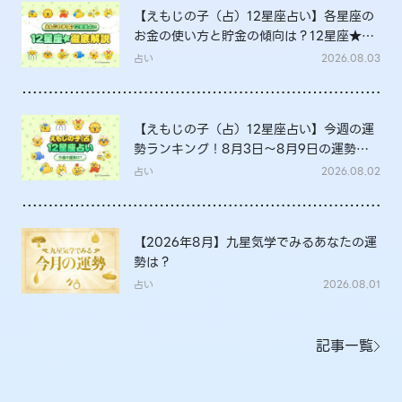
【えもじの子（占）12星座占い】各星座の
お金の使い方と貯金の傾向は？12星座★徹
底解説
占い
2026.08.03
【えもじの子（占）12星座占い】今週の運
勢ランキング！8月3日～8月9日の運勢
は？
占い
2026.08.02
【2026年8月】九星気学でみるあなたの運
勢は？
占い
2026.08.01
記事一覧