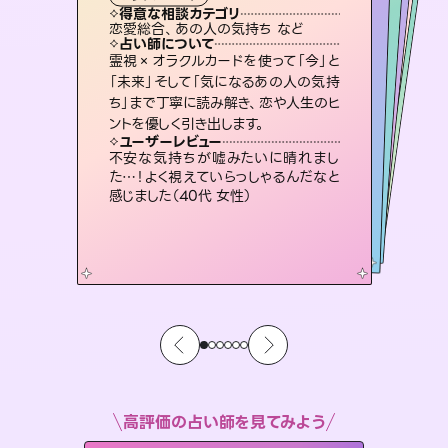
タロット
霊視・オーラ
スピリチュアル・リーディング
スピリチュアル・リーディング
スピリチュアル・リーディング
透視
得意な相談カテゴリ
得意な相談カテゴリ
得意な相談カテゴリ
スピリチュアル・リーディング
得意な相談カテゴリ
得意な相談カテゴリ
恋愛総合、あの人の気持ち など
恋愛総合、片想い、二人の未来 など
片想い、二人の未来、年の差 など
出逢い、片想い、復縁 など
得意な相談カテゴリ
片想い、あの人の気持ち、復縁 など
片想い、あの人の気持ち、復縁 など
占い師について
占い師について
占い師について
占い師について
占い師について
占い師について
恋愛のお悩みの中でも特に「曖昧な関
係」の相談を得意としており、友達以上
恋人未満なお相手との今後や本音を丁
連絡再開、復縁、成就などの報告実績
多数。セラピストとして2万超の施術経
験があるからこそできる鑑定で、より良
復縁、恋愛、不倫の行方、同性愛や片
思い、仕事関係や借金問題まで知りた
いことや心の負担になっていることを
霊視×オラクルカードを使って「今」と
3,700年以上の歴史を持つ東洋最古の
占術「易占」で詳細まで占い、幸せへ向
かう道筋を示します。厳しい結果にも具
「未来」そして「気になるあの人の気持
ち」まで丁寧に読み解き、恋や人生のヒ
寧に読み解き恋愛成就へと導きます。
未来には何パターンもの選択肢があります。不安で視えにくくなっているあなたの素敵な未来を見つけ、その未来を選択できるようアドバイスします。
い未来をサポートします。
体的な対策をお伝えします。
紐解き、背中をそっと押して導きます。
ユーザーレビュー
ユーザーレビュー
ントを優しく引き出します。
ユーザーレビュー
ユーザーレビュー
鑑定していただいてアドバイス通りに行
動すると仲が復活してきました。ありが
ユーザーレビュー
職場の人の性質や人間関係、本心など
本当によく視えていてびっくり。対策が
複雑な背景もしっかり聞いて鑑定して
いただけました。気持ちが楽になりまし
とても心温まる鑑定でした。しかもこち
らは何も言っていないのに視えていらっ
ユーザーレビュー
安心感のあり、言い切ってくれる所や濁
さない鑑定のおかげで、毎回自分の気
とうございました（40代 女性）
不安な気持ちが嘘みたいに晴れまし
打てて前向きになれます（40代）
た（50代 女性）
しゃるんだなと驚きです（30代女性）
た…！よく視えていらっしゃるんだなと
持ちを整えられます（30代 男性）
感じました（40代 女性）
高評価の占い師を見てみよう