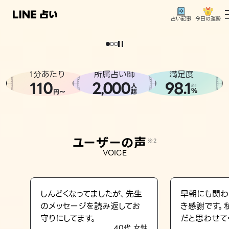
今日の運勢
占い記事
。
どうせなら
運
気
を
味
方
に
し
た
い
、
恋
も
仕
事
も
トップ
ユーザーの声
1分あたり
所属占い師
満足度
相談事例
110
2
000
98.1
,
人
※1
%
円〜
超
占いの流れ
おすすめの占い師
ユーザーの声
※2
よくある質問
VOICE
えもじの子（占）12星座占い
占い記事
しんどくなってましたが、先生
早朝にも関わ
のメッセージを読み返してお
き感謝です。
お知らせ
守りにしてます。
だと思わせて
40代 女性