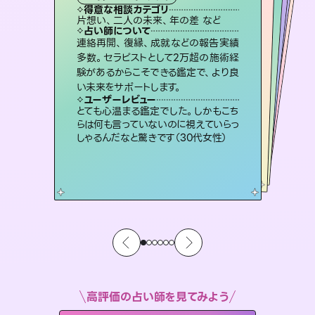
霊視・オーラ
スピリチュアル・リーディング
ルーン
スピリチュアル・リーディング
得意な相談カテゴリ
得意な相談カテゴリ
得意な相談カテゴリ
オラクルカード
得意な相談カテゴリ
得意な相談カテゴリ
片想い、二人の未来、年の差 など
片想い、あの人の気持ち、復縁 など
片想い、あの人の気持ち、復縁 など
恋愛総合、片想い、二人の未来 など
得意な相談カテゴリ
出逢い、片想い、復縁 など
恋愛総合、あの人の気持ち など
占い師について
占い師について
占い師について
占い師について
占い師について
占い師について
未来には何パターンもの選択肢があり
ます。不安で視えにくくなっているあな
たの素敵な未来を見つけ、その未来を
3,700年以上の歴史を持つ東洋最古の
占術「易占」で詳細まで占い、幸せへ向
かう道筋を示します。厳しい結果にも具
恋愛のお悩みの中でも特に「曖昧な関
係」の相談を得意としており、友達以上
恋人未満なお相手との今後や本音を丁
連絡再開、復縁、成就などの報告実績
霊視×オラクルカードを使って「今」と
「未来」そして「気になるあの人の気持
ち」まで丁寧に読み解き、恋や人生のヒ
多数。セラピストとして2万超の施術経
験があるからこそできる鑑定で、より良
選択できるようアドバイスします。
復縁、恋愛、不倫の行方、同性愛や片思い、仕事関係や借金問題まで知りたいことや心の負担になっていることを紐解き、背中をそっと押して導きます。
体的な対策をお伝えします。
ントを優しく引き出します。
寧に読み解き恋愛成就へと導きます。
ユーザーレビュー
ユーザーレビュー
い未来をサポートします。
ユーザーレビュー
ユーザーレビュー
職場の人の性質や人間関係、本心など
本当によく視えていてびっくり。対策が
ユーザーレビュー
安心感のあり、言い切ってくれる所や濁
さない鑑定のおかげで、毎回自分の気
不安な気持ちが嘘みたいに晴れまし
た…！よく視えていらっしゃるんだなと
複雑な背景もしっかり聞いて鑑定して
いただけました。気持ちが楽になりまし
ユーザーレビュー
鑑定していただいてアドバイス通りに行
動すると仲が復活してきました。ありが
打てて前向きになれます（40代）
とても心温まる鑑定でした。しかもこち
持ちを整えられます（30代 男性）
感じました（40代 女性）
た（50代 女性）
らは何も言っていないのに視えていらっ
とうございました（40代 女性）
しゃるんだなと驚きです（30代女性）
高評価の占い師を見てみよう