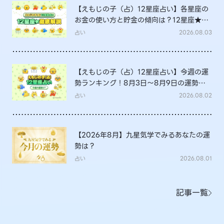
【えもじの子（占）12星座占い】各星座の
お金の使い方と貯金の傾向は？12星座★徹
底解説
占い
2026.08.03
【えもじの子（占）12星座占い】今週の運
勢ランキング！8月3日～8月9日の運勢
は？
占い
2026.08.02
【2026年8月】九星気学でみるあなたの運
勢は？
占い
2026.08.01
記事一覧