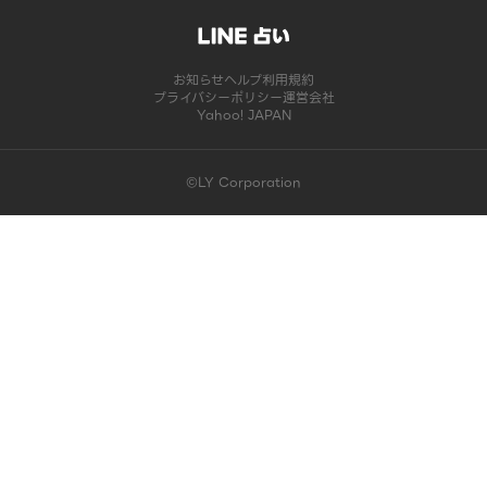
お知らせ
ヘルプ
利用規約
プライバシーポリシー
運営会社
Yahoo! JAPAN
©LY Corporation
このコンテンツは掲載が終了しました | LINE占い