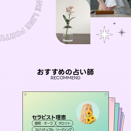
おすすめの占い師
RECOMMEND
セラピスト理恵
桃源珠羽
彗望
（
とうげんみう
）
アイリス -iris-
（
すいぼう
未来視師＊花
）
霊視・オーラ
タロット
霊視・オーラ
タロット
おう 霊感オラクル
霊視・オーラ
西洋占星術
透視
霊視・オーラ
タロット
スピリチュアル・リーディング
スピリチュアル・リーディング
心理学