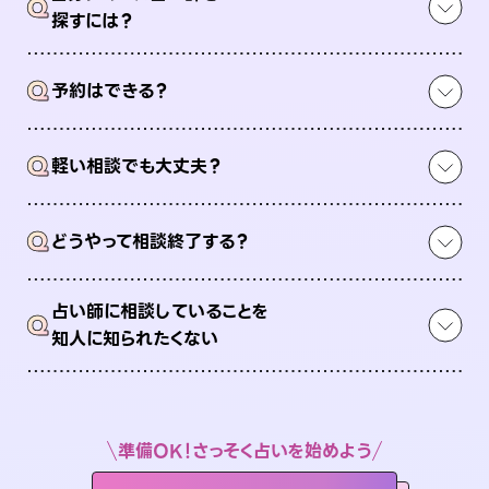
Q
探すには？
Q
予約はできる？
Q
軽い相談でも大丈夫？
Q
どうやって相談終了する？
占い師に相談していることを
Q
知人に知られたくない
準備OK！さっそく占いを始めよう