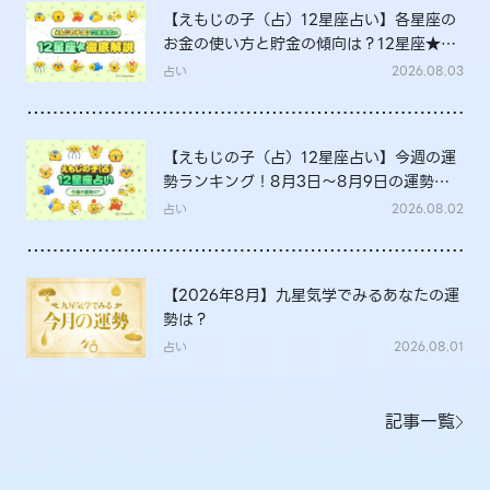
【えもじの子（占）12星座占い】各星座の
お金の使い方と貯金の傾向は？12星座★徹
底解説
占い
2026.08.03
【えもじの子（占）12星座占い】今週の運
勢ランキング！8月3日～8月9日の運勢
は？
占い
2026.08.02
【2026年8月】九星気学でみるあなたの運
勢は？
占い
2026.08.01
記事一覧