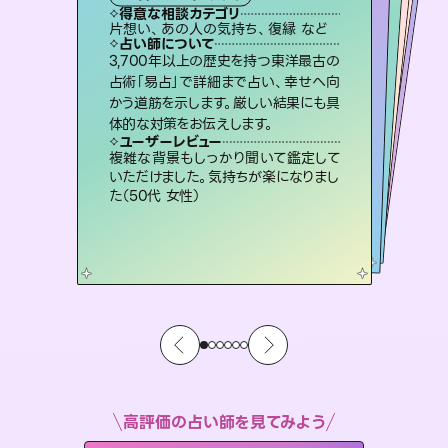
霊視・オーラ
スピリチュアル・リーディング
スピリチュアル・リーディング
オラクルカード
心理学
得意な相談カテゴリ
得意な相談カテゴリ
得意な相談カテゴリ
スピリチュアル・リーディング
得意な相談カテゴリ
得意な相談カテゴリ
片想い、あの人の気持ち、復縁 など
恋愛総合、片想い、二人の未来 など
片想い、二人の未来、年の差 など
片想い、あの人の気持ち、復縁 など
得意な相談カテゴリ
恋愛総合、あの人の気持ち など
出逢い、片想い、復縁 など
占い師について
占い師について
占い師について
占い師について
占い師について
占い師について
霊視×オラクルカードを使って「今」と
「未来」そして「気になるあの人の気持
ち」まで丁寧に読み解き、恋や人生のヒ
連絡再開、復縁、成就などの報告実績
多数。セラピストとして2万超の施術経
験があるからこそできる鑑定で、より良
復縁、恋愛、不倫の行方、同性愛や片
思い、仕事関係や借金問題まで知りた
いことや心の負担になっていることを
3,700年以上の歴史を持つ東洋最古の
未来には何パターンもの選択肢があり
ます。不安で視えにくくなっているあな
たの素敵な未来を見つけ、その未来を
占術「易占」で詳細まで占い、幸せへ向
かう道筋を示します。厳しい結果にも具
ントを優しく引き出します。
恋愛のお悩みの中でも特に「曖昧な関係」の相談を得意としており、友達以上恋人未満なお相手との今後や本音を丁寧に読み解き恋愛成就へと導きます。
い未来をサポートします。
選択できるようアドバイスします。
紐解き、背中をそっと押して導きます。
ユーザーレビュー
ユーザーレビュー
体的な対策をお伝えします。
ユーザーレビュー
ユーザーレビュー
不安な気持ちが嘘みたいに晴れまし
た…！よく視えていらっしゃるんだなと
ユーザーレビュー
鑑定していただいてアドバイス通りに行
動すると仲が復活してきました。ありが
職場の人の性質や人間関係、本心など
本当によく視えていてびっくり。対策が
とても心温まる鑑定でした。しかもこち
らは何も言っていないのに視えていらっ
ユーザーレビュー
安心感のあり、言い切ってくれる所や濁
さない鑑定のおかげで、毎回自分の気
感じました（40代 女性）
複雑な背景もしっかり聞いて鑑定して
とうございました（40代 女性）
打てて前向きになれます（40代）
しゃるんだなと驚きです（30代女性）
いただけました。気持ちが楽になりまし
持ちを整えられます（30代 男性）
た（50代 女性）
高評価の占い師を見てみよう