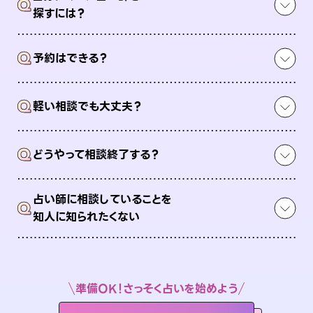
Q
探すには？
Q
予約はできる？
Q
軽い相談でも大丈夫？
Q
どうやって相談終了する？
占い師に相談していることを
Q
知人に知られたくない
準備OK！さっそく占いを始めよう