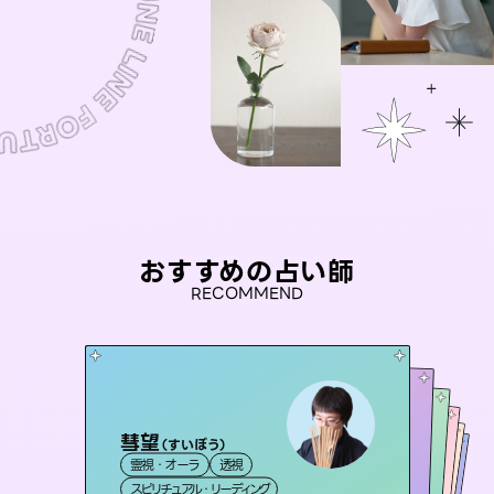
おすすめの占い師
RECOMMEND
彗望
アイリス -iris-
（
すいぼう
）
セラピスト理恵
桃源珠羽
おう 霊感オラクル
霊視・オーラ
透視
西洋占星術
（
とうげんみう
タロット
未来視師＊花
霊視・オーラ
）
霊視・オーラ
タロット
霊視・オーラ
タロット
スピリチュアル・リーディング
ルーン