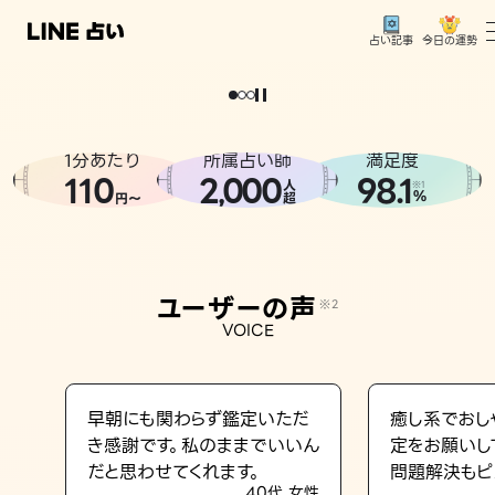
今日の運勢
占い記事
。
どうせなら
運
気
を
味
方
に
し
た
い
、
恋
も
仕
事
も
トップ
ユーザーの声
1分あたり
所属占い師
満足度
相談事例
110
2
000
98.1
,
人
※1
%
円〜
超
占いの流れ
おすすめの占い師
ユーザーの声
※2
よくある質問
VOICE
えもじの子（占）12星座占い
占い記事
早朝にも関わらず鑑定いただ
癒し系でおし
き感謝です。私のままでいいん
定をお願いし
お知らせ
だと思わせてくれます。
問題解決もピ
40代 女性