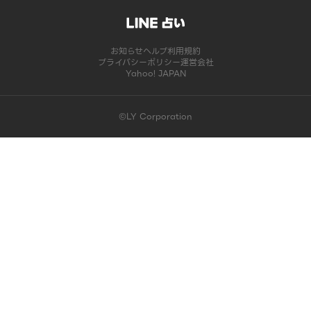
お知らせ
ヘルプ
利用規約
プライバシーポリシー
運営会社
Yahoo! JAPAN
©LY Corporation
このコンテンツは掲載が終了しました | LINE占い