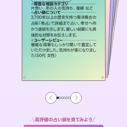
タロット
霊視・オーラ
ルーン
）
スピリチュアル・リーディング
スピリチュアル・リーディング
タロット
得意な相談カテゴリ
得意な相談カテゴリ
得意な相談カテゴリ
スピリチュアル・リーディング
得意な相談カテゴリ
得意な相談カテゴリ
片想い、あの人の気持ち、復縁 など
恋愛総合、あの人の気持ち など
恋愛総合、片想い、二人の未来 など
出逢い、片想い、復縁 など
得意な相談カテゴリ
片想い、二人の未来、年の差 など
片想い、あの人の気持ち、復縁 など
占い師について
占い師について
占い師について
占い師について
占い師について
占い師について
連絡再開、復縁、成就などの報告実績
多数。セラピストとして2万超の施術経
験があるからこそできる鑑定で、より良
復縁、恋愛、不倫の行方、同性愛や片
思い、仕事関係や借金問題まで知りた
いことや心の負担になっていることを
霊視×オラクルカードを使って「今」と
「未来」そして「気になるあの人の気持
ち」まで丁寧に読み解き、恋や人生のヒ
3,700年以上の歴史を持つ東洋最古の
恋愛のお悩みの中でも特に「曖昧な関
係」の相談を得意としており、友達以上
恋人未満なお相手との今後や本音を丁
占術「易占」で詳細まで占い、幸せへ向
かう道筋を示します。厳しい結果にも具
い未来をサポートします。
未来には何パターンもの選択肢があります。不安で視えにくくなっているあなたの素敵な未来を見つけ、その未来を選択できるようアドバイスします。
紐解き、背中をそっと押して導きます。
寧に読み解き恋愛成就へと導きます。
ントを優しく引き出します。
ユーザーレビュー
ユーザーレビュー
体的な対策をお伝えします。
ユーザーレビュー
ユーザーレビュー
とても心温まる鑑定でした。しかもこち
らは何も言っていないのに視えていらっ
ユーザーレビュー
職場の人の性質や人間関係、本心など
本当によく視えていてびっくり。対策が
鑑定していただいてアドバイス通りに行
動すると仲が復活してきました。ありが
安心感のあり、言い切ってくれる所や濁
さない鑑定のおかげで、毎回自分の気
ユーザーレビュー
不安な気持ちが嘘みたいに晴れまし
た…！よく視えていらっしゃるんだなと
しゃるんだなと驚きです（30代女性）
複雑な背景もしっかり聞いて鑑定して
打てて前向きになれます（40代）
とうございました（40代 女性）
持ちを整えられます（30代 男性）
いただけました。気持ちが楽になりまし
感じました（40代 女性）
た（50代 女性）
高評価の占い師を見てみよう