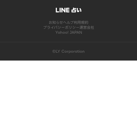
お知らせ
ヘルプ
利用規約
プライバシーポリシー
運営会社
Yahoo! JAPAN
©LY Corporation
このコンテンツは掲載が終了しました | LINE占い