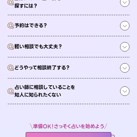
Q
探すには？
Q
予約はできる？
Q
軽い相談でも大丈夫？
Q
どうやって相談終了する？
占い師に相談していることを
Q
知人に知られたくない
準備OK！さっそく占いを始めよう