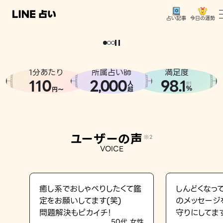
今日の運勢
占い記事
。
どうせなら
運
気
を
味
方
に
し
た
い
、
恋
も
仕
事
も
トップ
ユーザーの声
1分あたり
所属占い師
満足度
相談事例
110
2
000
98.1
,
人
※1
%
円〜
超
占いの流れ
おすすめの占い師
ユーザーの声
※2
よくある質問
VOICE
えもじの子（占）12星座占い
占い記事
癒し系でおしゃべりしたくて鑑
しんどくなっ
定をお願いしてます(笑)
のメッセージ
お知らせ
問題解決もピカイチ！
守りにしてま
50代 女性