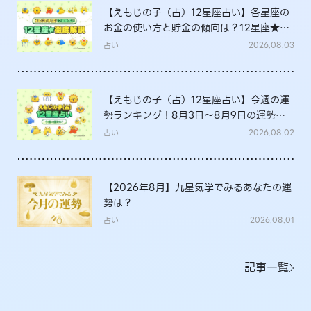
【えもじの子（占）12星座占い】各星座の
お金の使い方と貯金の傾向は？12星座★徹
底解説
占い
2026.08.03
【えもじの子（占）12星座占い】今週の運
勢ランキング！8月3日～8月9日の運勢
は？
占い
2026.08.02
【2026年8月】九星気学でみるあなたの運
勢は？
占い
2026.08.01
記事一覧