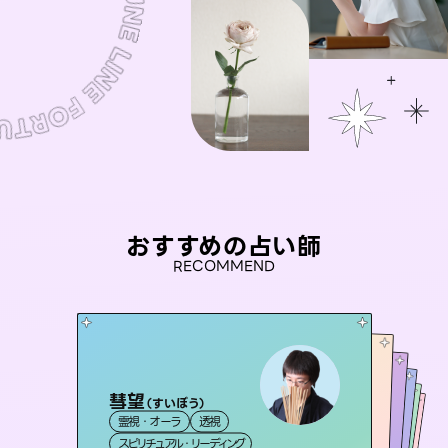
おすすめの占い師
RECOMMEND
彗望
おう 霊感オラクル
（
すいぼう
）
アイリス -iris-
未来視師＊花
セラピスト理恵
霊視・オーラ
透視
霊視・オーラ
桃源珠羽
西洋占星術
タロット
霊視・オーラ
霊視・オーラ
心理学
（
スピリチュアル・リーディング
とうげんみう
オラクルカード