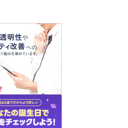
の声
れ
の占い師
質問