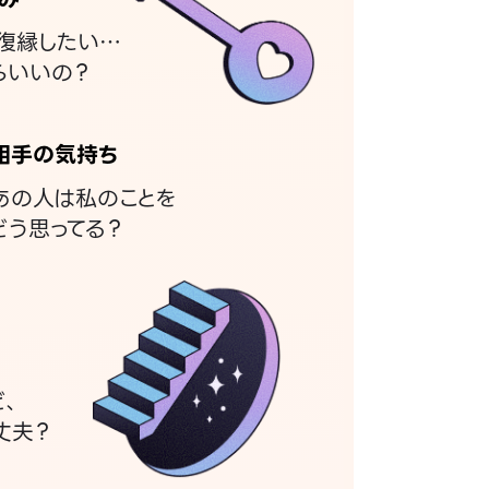
復縁したい…
らいいの？
相手の気持ち
あの人は私のことを
どう思ってる？
ど、
丈夫？