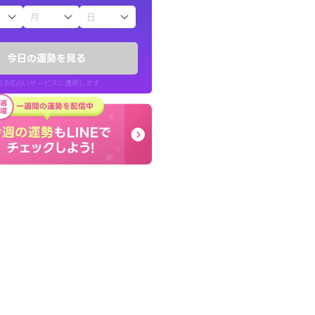
子（占）12星座占い
い結果を通してよ
癒し系でおしゃべりした
提示してくれます。
お願いしてます(笑)
今日の運勢を見る
問題解決もピカイチ！
LINE占いサービスに遷移します
30代 男性
LINE占いを開く
リ内のサービスページへ遷移します