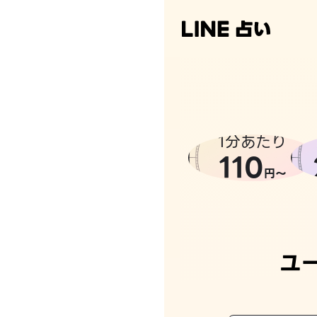
1分あたり
110
円〜
ユ