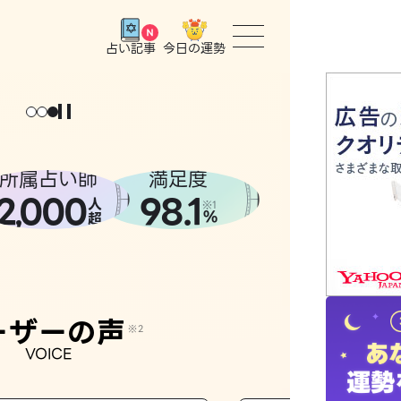
今日の運勢
占い記事
トップ
ユーザー
所属占い師
満足度
2
000
98.1
,
人
相談事例
※1
%
超
占いの流
おすすめ
ーザーの声
※2
VOICE
よくある