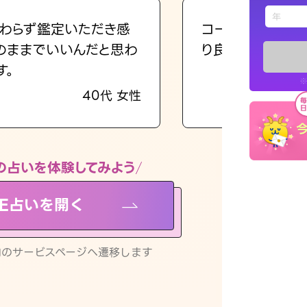
えもじの
わらず鑑定いただき感
コーチのように占
のままでいいんだと思わ
り良くなる指針を
占い記事
す。
※
40代 女性
お知らせ
の占いを体験してみよう
NE占いを開く
※LINEアプ
リ内のサービスページへ遷移します