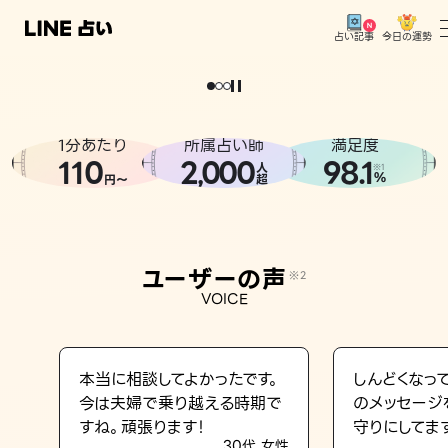
今日の運勢
占い記事
。
どうせなら
運
気
を
味
方
に
し
た
い
、
恋
も
仕
事
も
トップ
ユーザーの声
1分あたり
所属占い師
満足度
相談事例
110
2
000
98.1
,
人
※1
%
円〜
超
占いの流れ
おすすめの占い師
ユーザーの声
※2
よくある質問
VOICE
えもじの子（占）12星座占い
占い記事
本当に相談してよかったです。
しんどくなっ
今は夫婦で乗り越える時期で
のメッセージ
お知らせ
すね。頑張ります！
守りにしてま
30代 女性