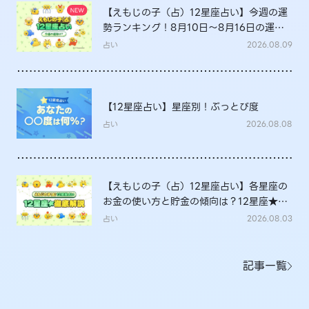
【えもじの子（占）12星座占い】今週の運
勢ランキング！8月10日～8月16日の運勢
は？
占い
2026.08.09
【12星座占い】星座別！ぶっとび度
占い
2026.08.08
【えもじの子（占）12星座占い】各星座の
お金の使い方と貯金の傾向は？12星座★徹
底解説
占い
2026.08.03
記事一覧