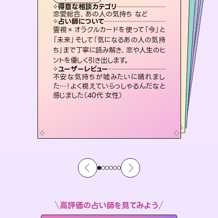
霊視・オーラ
スピリチュアル・リーディング
ルーン
スピリチュアル・リーディング
心理学
得意な相談カテゴリ
得意な相談カテゴリ
得意な相談カテゴリ
スピリチュアル・リーディング
得意な相談カテゴリ
得意な相談カテゴリ
恋愛総合、あの人の気持ち など
片想い、あの人の気持ち、復縁 など
片想い、二人の未来、年の差 など
恋愛総合、片想い、二人の未来 など
得意な相談カテゴリ
片想い、あの人の気持ち、復縁 など
出逢い、片想い、復縁 など
占い師について
占い師について
占い師について
占い師について
占い師について
占い師について
3,700年以上の歴史を持つ東洋最古の
占術「易占」で詳細まで占い、幸せへ向
かう道筋を示します。厳しい結果にも具
連絡再開、復縁、成就などの報告実績
多数。セラピストとして2万超の施術経
験があるからこそできる鑑定で、より良
恋愛のお悩みの中でも特に「曖昧な関
係」の相談を得意としており、友達以上
恋人未満なお相手との今後や本音を丁
霊視×オラクルカードを使って「今」と
未来には何パターンもの選択肢があり
ます。不安で視えにくくなっているあな
たの素敵な未来を見つけ、その未来を
「未来」そして「気になるあの人の気持
ち」まで丁寧に読み解き、恋や人生のヒ
体的な対策をお伝えします。
復縁、恋愛、不倫の行方、同性愛や片思い、仕事関係や借金問題まで知りたいことや心の負担になっていることを紐解き、背中をそっと押して導きます。
い未来をサポートします。
選択できるようアドバイスします。
寧に読み解き恋愛成就へと導きます。
ユーザーレビュー
ユーザーレビュー
ントを優しく引き出します。
ユーザーレビュー
ユーザーレビュー
複雑な背景もしっかり聞いて鑑定して
いただけました。気持ちが楽になりまし
ユーザーレビュー
安心感のあり、言い切ってくれる所や濁
さない鑑定のおかげで、毎回自分の気
職場の人の性質や人間関係、本心など
本当によく視えていてびっくり。対策が
とても心温まる鑑定でした。しかもこち
らは何も言っていないのに視えていらっ
ユーザーレビュー
鑑定していただいてアドバイス通りに行
動すると仲が復活してきました。ありが
た（50代 女性）
不安な気持ちが嘘みたいに晴れまし
持ちを整えられます（30代 男性）
打てて前向きになれます（40代）
しゃるんだなと驚きです（30代女性）
た…！よく視えていらっしゃるんだなと
とうございました（40代 女性）
感じました（40代 女性）
高評価の占い師を見てみよう