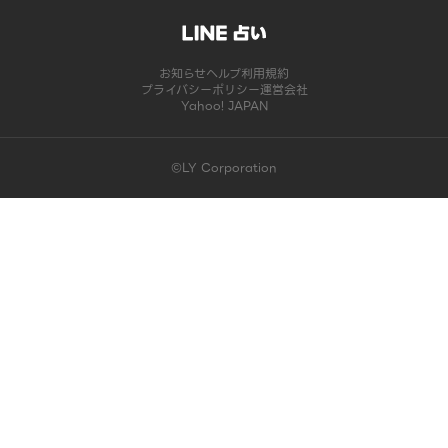
お知らせ
ヘルプ
利用規約
プライバシーポリシー
運営会社
Yahoo! JAPAN
©LY Corporation
このコンテンツは掲載が終了しました | LINE占い