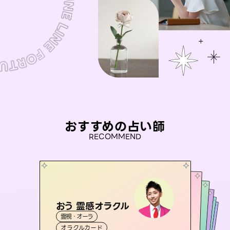
おすすめの占い師
RECOMMEND
おう 霊感オラクル
桃源珠羽
セラピスト理恵
（
とうげんみう
）
アイリス -iris-
彗望
霊視・オーラ
霊視・オーラ
タロット
（
未来視師＊花
すいぼう
霊視・オーラ
）
西洋占星術
タロット
霊視・オーラ
タロット
オラクルカード
スピリチュアル・リーディング
透視