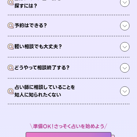
Q
探すには？
Q
予約はできる？
Q
軽い相談でも大丈夫？
Q
どうやって相談終了する？
占い師に相談していることを
Q
知人に知られたくない
準備OK！さっそく占いを始めよう