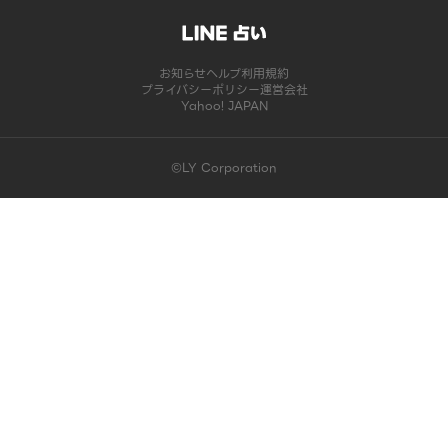
お知らせ
ヘルプ
利用規約
プライバシーポリシー
運営会社
Yahoo! JAPAN
©LY Corporation
このコンテンツは掲載が終了しました | LINE占い