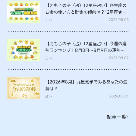
【えもじの子（占）12星座占い】各星座の
お金の使い方と貯金の傾向は？12星座★徹
底解説
占い
2026.08.03
【えもじの子（占）12星座占い】今週の運
勢ランキング！8月3日～8月9日の運勢
は？
占い
2026.08.02
【2026年8月】九星気学でみるあなたの運
勢は？
占い
2026.08.01
記事一覧