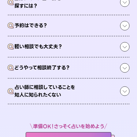
Q
探すには？
Q
予約はできる？
Q
軽い相談でも大丈夫？
Q
どうやって相談終了する？
占い師に相談していることを
Q
知人に知られたくない
準備OK！さっそく占いを始めよう