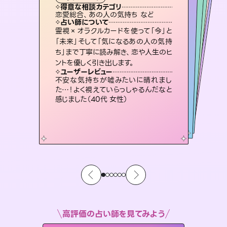
タロット
霊視・オーラ
スピリチュアル・リーディング
スピリチュアル・リーディング
スピリチュアル・リーディング
心理学
得意な相談カテゴリ
得意な相談カテゴリ
得意な相談カテゴリ
スピリチュアル・リーディング
得意な相談カテゴリ
得意な相談カテゴリ
恋愛総合、あの人の気持ち など
恋愛総合、片想い、二人の未来 など
片想い、二人の未来、年の差 など
片想い、あの人の気持ち、復縁 など
得意な相談カテゴリ
片想い、あの人の気持ち、復縁 など
出逢い、片想い、復縁 など
占い師について
占い師について
占い師について
占い師について
占い師について
占い師について
恋愛のお悩みの中でも特に「曖昧な関
係」の相談を得意としており、友達以上
恋人未満なお相手との今後や本音を丁
連絡再開、復縁、成就などの報告実績
多数。セラピストとして2万超の施術経
験があるからこそできる鑑定で、より良
復縁、恋愛、不倫の行方、同性愛や片
思い、仕事関係や借金問題まで知りた
いことや心の負担になっていることを
霊視×オラクルカードを使って「今」と
未来には何パターンもの選択肢があり
ます。不安で視えにくくなっているあな
たの素敵な未来を見つけ、その未来を
「未来」そして「気になるあの人の気持
ち」まで丁寧に読み解き、恋や人生のヒ
寧に読み解き恋愛成就へと導きます。
3,700年以上の歴史を持つ東洋最古の占術「易占」で詳細まで占い、幸せへ向かう道筋を示します。厳しい結果にも具体的な対策をお伝えします。
い未来をサポートします。
選択できるようアドバイスします。
紐解き、背中をそっと押して導きます。
ユーザーレビュー
ユーザーレビュー
ントを優しく引き出します。
ユーザーレビュー
ユーザーレビュー
鑑定していただいてアドバイス通りに行
動すると仲が復活してきました。ありが
ユーザーレビュー
複雑な背景もしっかり聞いて鑑定して
いただけました。気持ちが楽になりまし
職場の人の性質や人間関係、本心など
本当によく視えていてびっくり。対策が
とても心温まる鑑定でした。しかもこち
らは何も言っていないのに視えていらっ
ユーザーレビュー
安心感のあり、言い切ってくれる所や濁
さない鑑定のおかげで、毎回自分の気
とうございました（40代 女性）
不安な気持ちが嘘みたいに晴れまし
た（50代 女性）
打てて前向きになれます（40代）
しゃるんだなと驚きです（30代女性）
た…！よく視えていらっしゃるんだなと
持ちを整えられます（30代 男性）
感じました（40代 女性）
高評価の占い師を見てみよう