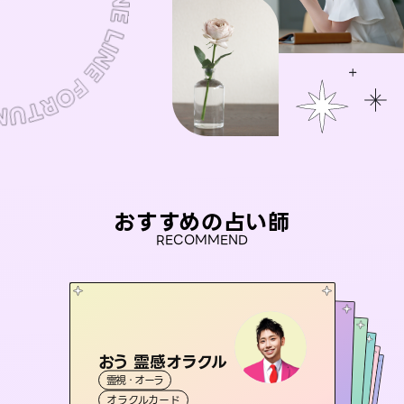
おすすめの占い師
RECOMMEND
おう 霊感オラクル
アイリス -iris-
セラピスト理恵
彗望
桃源珠羽
霊視・オーラ
（
すいぼう
西洋占星術
）
タロット
未来視師＊花
霊視・オーラ
（
とうげんみう
霊視・オーラ
タロット
霊視・オーラ
）
透視
オラクルカード
ルーン