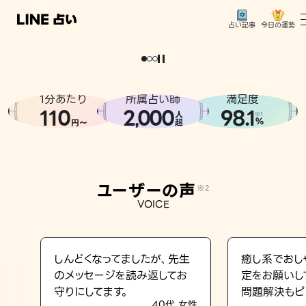
今日の運勢
占い記事
。
どうせなら
運
気
を
味
方
に
し
た
い
、
恋
も
仕
事
も
トップ
ユーザーの声
1分あたり
所属占い師
満足度
相談事例
110
2
000
98.1
,
人
※1
%
円〜
超
占いの流れ
おすすめの占い師
ユーザーの声
※2
よくある質問
VOICE
えもじの子（占）12星座占い
占い記事
しんどくなってましたが、先生
癒し系でおし
のメッセージを読み返してお
定をお願いし
お知らせ
守りにしてます。
問題解決もピ
40代 女性