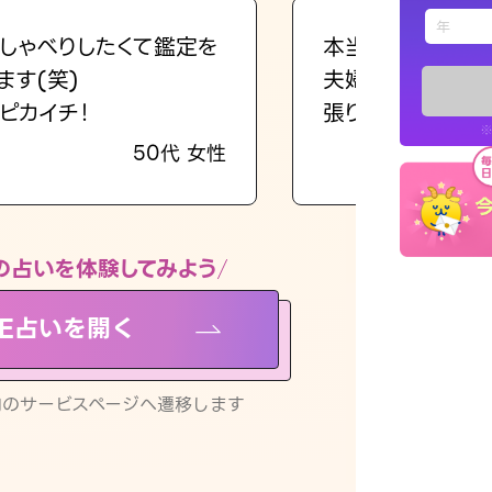
えもじの
しゃべりしたくて鑑定を
本当に相談してよ
ます(笑)
夫婦で乗り越える
占い記事
ピカイチ！
張ります！
※
50代 女性
お知らせ
の占いを体験してみよう
NE占いを開く
※LINEアプ
リ内のサービスページへ遷移します