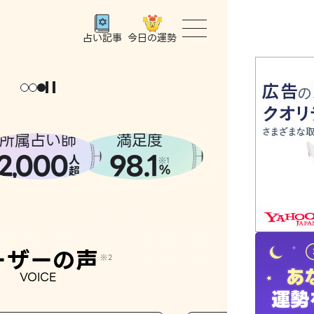
今日の運勢
占い記事
トップ
ユーザー
所属占い師
満足度
2
000
98.1
,
人
相談事例
※1
%
超
占いの流
おすすめ
ーザーの声
※2
VOICE
よくある