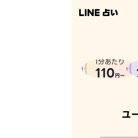
1分あたり
110
円〜
ユ