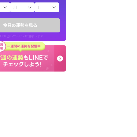
子（占）12星座占い
かったです。今は
早朝にも関わらず鑑定
時期ですね。頑
謝です。私のままでいい
今日の運勢を見る
せてくれます。
LINE占いサービスに遷移します
30代 女性
LINE占いを開く
リ内のサービスページへ遷移します