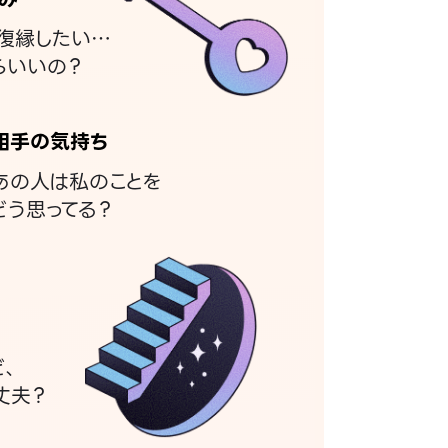
復縁したい…
らいいの？
相手の気持ち
あの人は私のことを
どう思ってる？
ど、
丈夫？