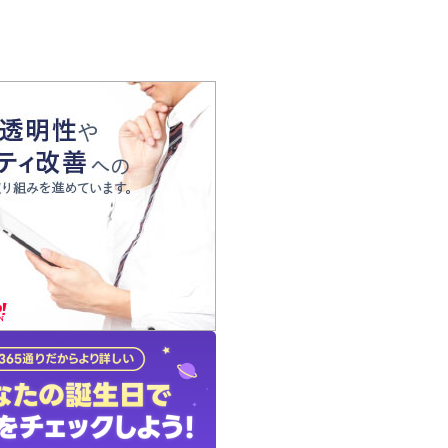
の声
れ
の占い師
質問