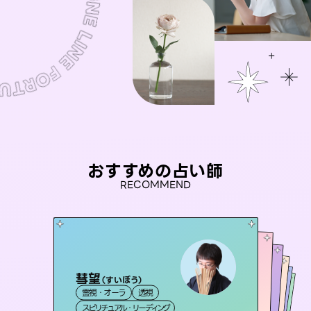
おすすめの占い師
RECOMMEND
彗望
桃源珠羽
（
すいぼう
）
アイリス -iris-
（
とうげんみう
）
おう 霊感オラクル
未来視師＊花
霊視・オーラ
透視
霊視・オーラ
タロット
セラピスト理恵
西洋占星術
タロット
霊視・オーラ
霊視・オーラ
スピリチュアル・リーディング
スピリチュアル・リーディング
心理学