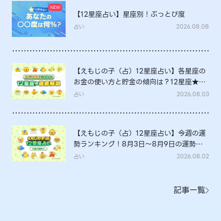
【12星座占い】星座別！ぶっとび度
占い
2026.08.08
【えもじの子（占）12星座占い】各星座の
お金の使い方と貯金の傾向は？12星座★徹
底解説
占い
2026.08.03
【えもじの子（占）12星座占い】今週の運
勢ランキング！8月3日～8月9日の運勢
は？
占い
2026.08.02
記事一覧