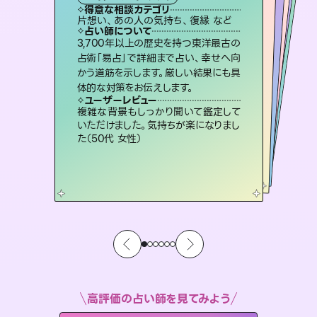
霊視・オーラ
ルーン
オラクルカード
スピリチュアル・リーディング
タロット
得意な相談カテゴリ
得意な相談カテゴリ
得意な相談カテゴリ
スピリチュアル・リーディング
得意な相談カテゴリ
得意な相談カテゴリ
片想い、あの人の気持ち、復縁 など
片想い、あの人の気持ち、復縁 など
恋愛総合、片想い、二人の未来 など
恋愛総合、あの人の気持ち など
得意な相談カテゴリ
出逢い、片想い、復縁 など
片想い、二人の未来、年の差 など
占い師について
占い師について
占い師について
占い師について
占い師について
占い師について
未来には何パターンもの選択肢があり
ます。不安で視えにくくなっているあな
たの素敵な未来を見つけ、その未来を
復縁、恋愛、不倫の行方、同性愛や片
思い、仕事関係や借金問題まで知りた
いことや心の負担になっていることを
恋愛のお悩みの中でも特に「曖昧な関
係」の相談を得意としており、友達以上
恋人未満なお相手との今後や本音を丁
3,700年以上の歴史を持つ東洋最古の
連絡再開、復縁、成就などの報告実績
多数。セラピストとして2万超の施術経
験があるからこそできる鑑定で、より良
占術「易占」で詳細まで占い、幸せへ向
かう道筋を示します。厳しい結果にも具
選択できるようアドバイスします。
霊視×オラクルカードを使って「今」と「未来」そして「気になるあの人の気持ち」まで丁寧に読み解き、恋や人生のヒントを優しく引き出します。
紐解き、背中をそっと押して導きます。
い未来をサポートします。
寧に読み解き恋愛成就へと導きます。
ユーザーレビュー
ユーザーレビュー
体的な対策をお伝えします。
ユーザーレビュー
ユーザーレビュー
職場の人の性質や人間関係、本心など
本当によく視えていてびっくり。対策が
ユーザーレビュー
不安な気持ちが嘘みたいに晴れまし
た…！よく視えていらっしゃるんだなと
とても心温まる鑑定でした。しかもこち
らは何も言っていないのに視えていらっ
安心感のあり、言い切ってくれる所や濁
さない鑑定のおかげで、毎回自分の気
ユーザーレビュー
鑑定していただいてアドバイス通りに行
動すると仲が復活してきました。ありが
打てて前向きになれます（40代）
複雑な背景もしっかり聞いて鑑定して
感じました（40代 女性）
しゃるんだなと驚きです（30代女性）
持ちを整えられます（30代 男性）
いただけました。気持ちが楽になりまし
とうございました（40代 女性）
た（50代 女性）
高評価の占い師を見てみよう