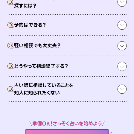
Q
探すには？
Q
予約はできる？
Q
軽い相談でも大丈夫？
Q
どうやって相談終了する？
占い師に相談していることを
Q
知人に知られたくない
準備OK！さっそく占いを始めよう