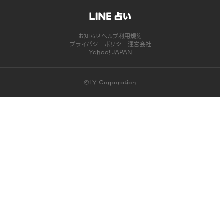
お知らせ
ヘルプ
利用規約
プライバシーポリシー
運営会社
Yahoo! JAPAN
©LY Corporation
このコンテンツは掲載が終了しました | LINE占い