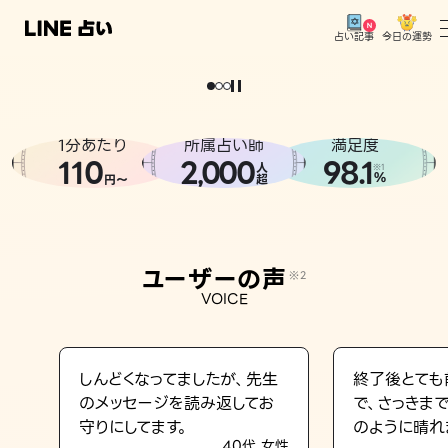
今日の運勢
占い記事
。
どうせなら
運
気
を
味
方
に
し
た
い
、
恋
も
仕
事
も
トップ
ユーザーの声
1分あたり
所属占い師
満足度
相談事例
110
2
000
98.1
,
人
※1
%
円〜
超
占いの流れ
おすすめの占い師
ユーザーの声
※2
よくある質問
VOICE
えもじの子（占）12星座占い
占い記事
しんどくなってましたが、先生
終了後とても
のメッセージを読み返してお
で、さっきま
お知らせ
守りにしてます。
のように晴れ
40代 女性