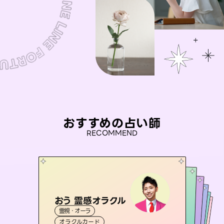
おすすめの占い師
RECOMMEND
おう 霊感オラクル
セラピスト理恵
アイリス -iris-
未来視師＊花
彗望
霊視・オーラ
霊視・オーラ
タロット
（
桃源珠羽
すいぼう
西洋占星術
）
タロット
霊視・オーラ
霊視・オーラ
心理学
（
オラクルカード
とうげんみう
スピリチュアル・リーディング
透視