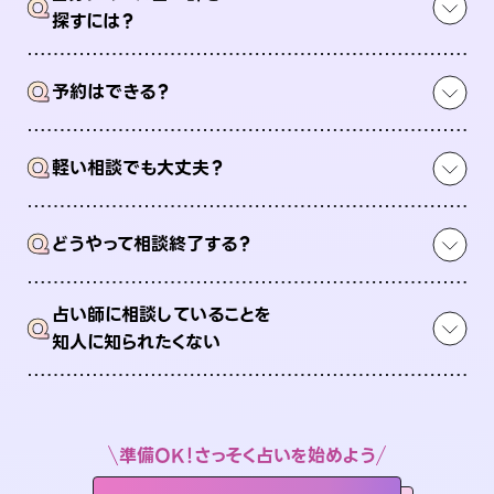
Q
探すには？
Q
予約はできる？
Q
軽い相談でも大丈夫？
Q
どうやって相談終了する？
占い師に相談していることを
Q
知人に知られたくない
準備OK！さっそく占いを始めよう