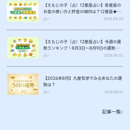
【えもじの子（占）12星座占い】各星座の
お金の使い方と貯金の傾向は？12星座★徹
底解説
占い
2026.08.03
【えもじの子（占）12星座占い】今週の運
勢ランキング！8月3日～8月9日の運勢
は？
占い
2026.08.02
【2026年8月】九星気学でみるあなたの運
勢は？
占い
2026.08.01
記事一覧