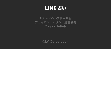
お知らせ
ヘルプ
利用規約
プライバシーポリシー
運営会社
Yahoo! JAPAN
©LY Corporation
このコンテンツは掲載が終了しました | LINE占い