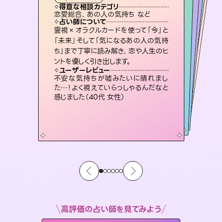
霊視・オーラ
ルーン
）
スピリチュアル・リーディング
スピリチュアル・リーディング
タロット
得意な相談カテゴリ
得意な相談カテゴリ
得意な相談カテゴリ
スピリチュアル・リーディング
得意な相談カテゴリ
得意な相談カテゴリ
恋愛総合、あの人の気持ち など
片想い、二人の未来、年の差 など
恋愛総合、片想い、二人の未来 など
出逢い、片想い、復縁 など
得意な相談カテゴリ
片想い、あの人の気持ち、復縁 など
片想い、あの人の気持ち、復縁 など
占い師について
占い師について
占い師について
占い師について
占い師について
占い師について
3,700年以上の歴史を持つ東洋最古の
占術「易占」で詳細まで占い、幸せへ向
かう道筋を示します。厳しい結果にも具
復縁、恋愛、不倫の行方、同性愛や片
思い、仕事関係や借金問題まで知りた
いことや心の負担になっていることを
連絡再開、復縁、成就などの報告実績
多数。セラピストとして2万超の施術経
験があるからこそできる鑑定で、より良
霊視×オラクルカードを使って「今」と
恋愛のお悩みの中でも特に「曖昧な関
係」の相談を得意としており、友達以上
恋人未満なお相手との今後や本音を丁
「未来」そして「気になるあの人の気持
ち」まで丁寧に読み解き、恋や人生のヒ
体的な対策をお伝えします。
未来には何パターンもの選択肢があります。不安で視えにくくなっているあなたの素敵な未来を見つけ、その未来を選択できるようアドバイスします。
紐解き、背中をそっと押して導きます。
寧に読み解き恋愛成就へと導きます。
い未来をサポートします。
ユーザーレビュー
ユーザーレビュー
ントを優しく引き出します。
ユーザーレビュー
ユーザーレビュー
複雑な背景もしっかり聞いて鑑定して
いただけました。気持ちが楽になりまし
ユーザーレビュー
職場の人の性質や人間関係、本心など
本当によく視えていてびっくり。対策が
鑑定していただいてアドバイス通りに行
動すると仲が復活してきました。ありが
安心感のあり、言い切ってくれる所や濁
さない鑑定のおかげで、毎回自分の気
ユーザーレビュー
とても心温まる鑑定でした。しかもこち
らは何も言っていないのに視えていらっ
た（50代 女性）
不安な気持ちが嘘みたいに晴れまし
打てて前向きになれます（40代）
とうございました（40代 女性）
持ちを整えられます（30代 男性）
た…！よく視えていらっしゃるんだなと
しゃるんだなと驚きです（30代女性）
感じました（40代 女性）
高評価の占い師を見てみよう