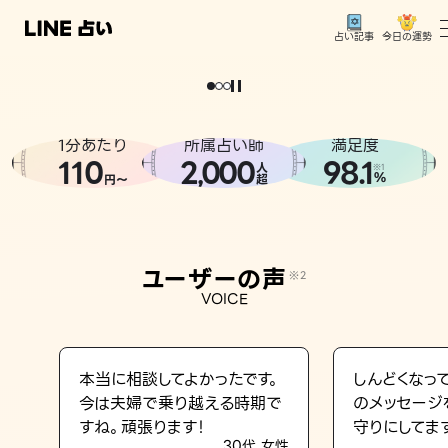
今日の運勢
占い記事
。
どうせなら
運
気
を
味
方
に
し
た
い
、
恋
も
仕
事
も
トップ
ユーザーの声
1分あたり
所属占い師
満足度
相談事例
110
2
000
98.1
,
人
※1
%
円〜
超
占いの流れ
おすすめの占い師
ユーザーの声
※2
よくある質問
VOICE
えもじの子（占）12星座占い
占い記事
本当に相談してよかったです。
しんどくなっ
今は夫婦で乗り越える時期で
のメッセージ
お知らせ
すね。頑張ります！
守りにしてま
30代 女性