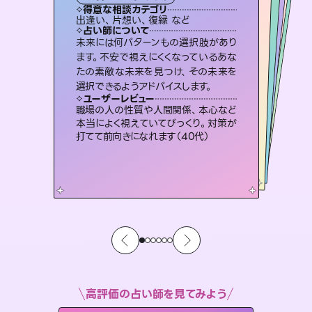
霊視・オーラ
スピリチュアル・リーディング
ルーン
オラクルカード
透視
得意な相談カテゴリ
得意な相談カテゴリ
得意な相談カテゴリ
スピリチュアル・リーディング
得意な相談カテゴリ
得意な相談カテゴリ
出逢い、片想い、復縁 など
片想い、あの人の気持ち、復縁 など
片想い、二人の未来、年の差 など
恋愛総合、片想い、二人の未来 など
得意な相談カテゴリ
恋愛総合、あの人の気持ち など
片想い、あの人の気持ち、復縁 など
占い師について
占い師について
占い師について
占い師について
占い師について
占い師について
霊視×オラクルカードを使って「今」と
「未来」そして「気になるあの人の気持
ち」まで丁寧に読み解き、恋や人生のヒ
連絡再開、復縁、成就などの報告実績
多数。セラピストとして2万超の施術経
験があるからこそできる鑑定で、より良
恋愛のお悩みの中でも特に「曖昧な関
係」の相談を得意としており、友達以上
恋人未満なお相手との今後や本音を丁
未来には何パターンもの選択肢があり
3,700年以上の歴史を持つ東洋最古の
占術「易占」で詳細まで占い、幸せへ向
かう道筋を示します。厳しい結果にも具
ます。不安で視えにくくなっているあな
たの素敵な未来を見つけ、その未来を
ントを優しく引き出します。
復縁、恋愛、不倫の行方、同性愛や片思い、仕事関係や借金問題まで知りたいことや心の負担になっていることを紐解き、背中をそっと押して導きます。
い未来をサポートします。
体的な対策をお伝えします。
寧に読み解き恋愛成就へと導きます。
ユーザーレビュー
ユーザーレビュー
選択できるようアドバイスします。
ユーザーレビュー
ユーザーレビュー
不安な気持ちが嘘みたいに晴れまし
た…！よく視えていらっしゃるんだなと
ユーザーレビュー
安心感のあり、言い切ってくれる所や濁
さない鑑定のおかげで、毎回自分の気
複雑な背景もしっかり聞いて鑑定して
いただけました。気持ちが楽になりまし
とても心温まる鑑定でした。しかもこち
らは何も言っていないのに視えていらっ
ユーザーレビュー
鑑定していただいてアドバイス通りに行
動すると仲が復活してきました。ありが
感じました（40代 女性）
職場の人の性質や人間関係、本心など
持ちを整えられます（30代 男性）
た（50代 女性）
しゃるんだなと驚きです（30代女性）
本当によく視えていてびっくり。対策が
とうございました（40代 女性）
打てて前向きになれます（40代）
高評価の占い師を見てみよう