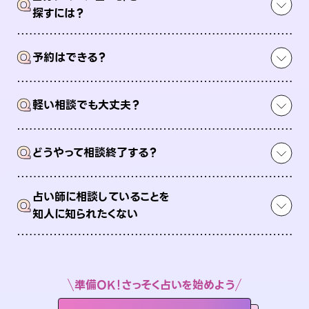
Q
探すには？
Q
予約はできる？
Q
軽い相談でも大丈夫？
Q
どうやって相談終了する？
占い師に相談していることを
Q
知人に知られたくない
準備OK！さっそく占いを始めよう