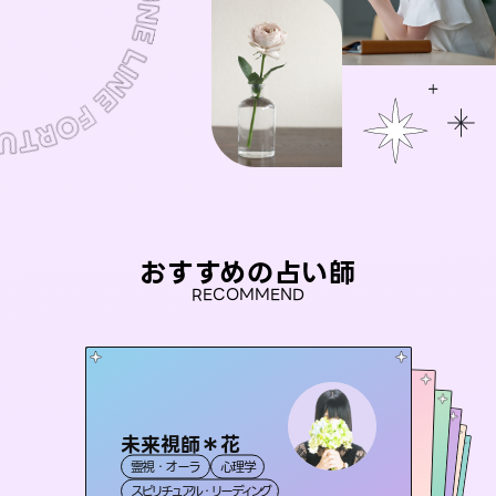
おすすめの占い師
RECOMMEND
未来視師＊花
桃源珠羽
セラピスト理恵
（
とうげんみう
）
アイリス -iris-
おう 霊感オラクル
霊視・オーラ
心理学
霊視・オーラ
タロット
彗望
霊視・オーラ
西洋占星術
タロット
（
すいぼう
霊視・オーラ
タロット
スピリチュアル・リーディング
）
スピリチュアル・リーディング