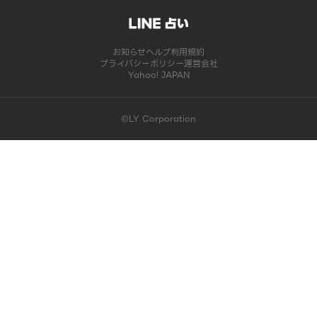
お知らせ
ヘルプ
利用規約
プライバシーポリシー
運営会社
Yahoo! JAPAN
©LY Corporation
このコンテンツは掲載が終了しました | LINE占い