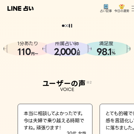
今日の運勢
占い記事
。
どうせなら
運
気
を
味
方
に
し
た
い
、
恋
も
仕
事
も
トップ
ユーザーの声
1分あたり
所属占い師
満足度
相談事例
110
2
000
98.1
,
人
※1
%
円〜
超
占いの流れ
おすすめの占い師
ユーザーの声
※2
よくある質問
VOICE
えもじの子（占）12星座占い
占い記事
本当に相談してよかったです。
とても的確で
今は夫婦で乗り越える時期で
感を言語化し
お知らせ
すね。頑張ります！
に落ちました
30代 女性