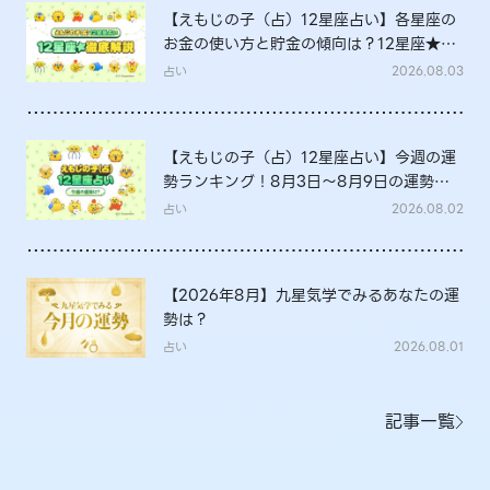
【えもじの子（占）12星座占い】各星座の
お金の使い方と貯金の傾向は？12星座★徹
底解説
占い
2026.08.03
【えもじの子（占）12星座占い】今週の運
勢ランキング！8月3日～8月9日の運勢
は？
占い
2026.08.02
【2026年8月】九星気学でみるあなたの運
勢は？
占い
2026.08.01
記事一覧