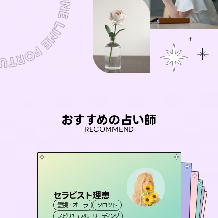
おすすめの占い師
RECOMMEND
セラピスト理恵
未来視師＊花
桃源珠羽
彗望
（
とうげんみう
アイリス -iris-
霊視・オーラ
タロット
（
）
すいぼう
霊視・オーラ
）
心理学
おう 霊感オラクル
霊視・オーラ
霊視・オーラ
タロット
西洋占星術
透視
スピリチュアル・リーディング
スピリチュアル・リーディング
タロット