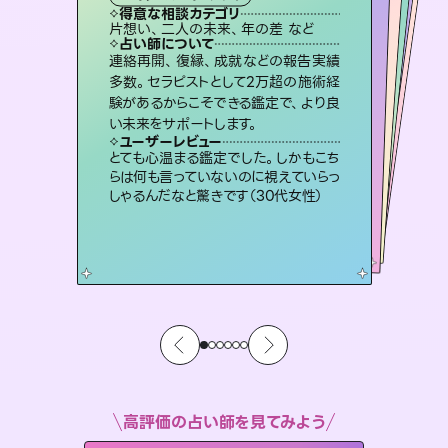
霊視・オーラ
スピリチュアル・リーディング
スピリチュアル・リーディング
ルーン
得意な相談カテゴリ
得意な相談カテゴリ
得意な相談カテゴリ
オラクルカード
得意な相談カテゴリ
得意な相談カテゴリ
片想い、二人の未来、年の差 など
出逢い、片想い、復縁 など
片想い、あの人の気持ち、復縁 など
片想い、あの人の気持ち、復縁 など
得意な相談カテゴリ
恋愛総合、片想い、二人の未来 など
恋愛総合、あの人の気持ち など
占い師について
占い師について
占い師について
占い師について
占い師について
占い師について
復縁、恋愛、不倫の行方、同性愛や片
思い、仕事関係や借金問題まで知りた
いことや心の負担になっていることを
恋愛のお悩みの中でも特に「曖昧な関
係」の相談を得意としており、友達以上
恋人未満なお相手との今後や本音を丁
未来には何パターンもの選択肢があり
ます。不安で視えにくくなっているあな
たの素敵な未来を見つけ、その未来を
連絡再開、復縁、成就などの報告実績
霊視×オラクルカードを使って「今」と
「未来」そして「気になるあの人の気持
ち」まで丁寧に読み解き、恋や人生のヒ
多数。セラピストとして2万超の施術経
験があるからこそできる鑑定で、より良
紐解き、背中をそっと押して導きます。
3,700年以上の歴史を持つ東洋最古の占術「易占」で詳細まで占い、幸せへ向かう道筋を示します。厳しい結果にも具体的な対策をお伝えします。
寧に読み解き恋愛成就へと導きます。
ントを優しく引き出します。
選択できるようアドバイスします。
ユーザーレビュー
ユーザーレビュー
い未来をサポートします。
ユーザーレビュー
ユーザーレビュー
安心感のあり、言い切ってくれる所や濁
さない鑑定のおかげで、毎回自分の気
ユーザーレビュー
複雑な背景もしっかり聞いて鑑定して
いただけました。気持ちが楽になりまし
不安な気持ちが嘘みたいに晴れまし
た…！よく視えていらっしゃるんだなと
鑑定していただいてアドバイス通りに行
動すると仲が復活してきました。ありが
ユーザーレビュー
職場の人の性質や人間関係、本心など
本当によく視えていてびっくり。対策が
持ちを整えられます（30代 男性）
とても心温まる鑑定でした。しかもこち
た（50代 女性）
感じました（40代 女性）
とうございました（40代 女性）
らは何も言っていないのに視えていらっ
打てて前向きになれます（40代）
しゃるんだなと驚きです（30代女性）
高評価の占い師を見てみよう