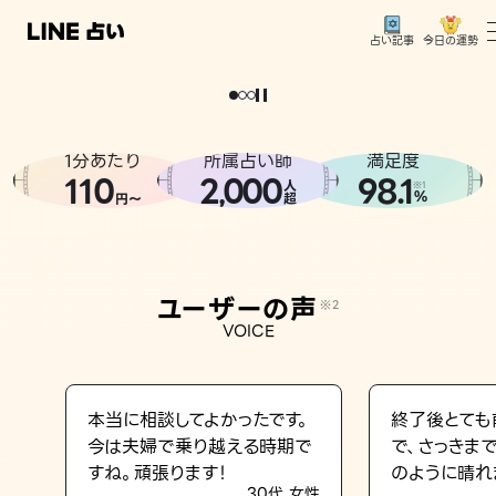
今日の運勢
占い記事
。
どうせなら
運
気
を
味
方
に
し
た
い
、
恋
も
仕
事
も
トップ
ユーザーの声
1分あたり
所属占い師
満足度
相談事例
110
2
000
98.1
,
人
※1
%
円〜
超
占いの流れ
おすすめの占い師
ユーザーの声
※2
よくある質問
VOICE
えもじの子（占）12星座占い
占い記事
本当に相談してよかったです。
終了後とても
今は夫婦で乗り越える時期で
で、さっきま
お知らせ
すね。頑張ります！
のように晴れ
30代 女性