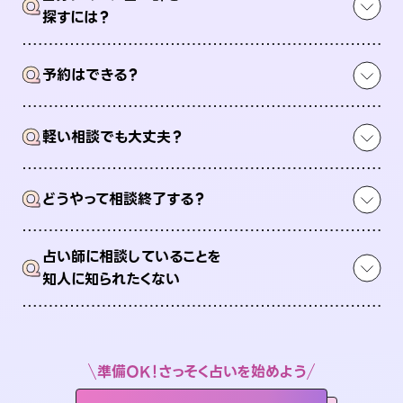
Q
探すには？
Q
予約はできる？
Q
軽い相談でも大丈夫？
Q
どうやって相談終了する？
占い師に相談していることを
Q
知人に知られたくない
準備OK！さっそく占いを始めよう