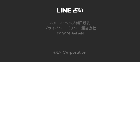
お知らせ
ヘルプ
利用規約
プライバシーポリシー
運営会社
Yahoo! JAPAN
©LY Corporation
このコンテンツは掲載が終了しました | LINE占い