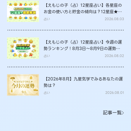
【えもじの子（占）12星座占い】各星座の
お金の使い方と貯金の傾向は？12星座★徹
底解説
占い
2026.08.03
【えもじの子（占）12星座占い】今週の運
勢ランキング！8月3日～8月9日の運勢
は？
占い
2026.08.02
【2026年8月】九星気学でみるあなたの運
勢は？
占い
2026.08.01
記事一覧