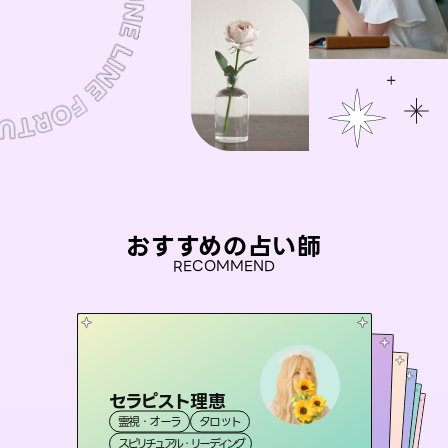
おすすめの占い師
RECOMMEND
セラピスト理恵
アイリス -iris-
おう 霊感オラクル
未来視師＊花
彗望
霊視・オーラ
タロット
西洋占星術
タロット
（
桃源珠羽
すいぼう
霊視・オーラ
）
霊視・オーラ
霊視・オーラ
心理学
（
スピリチュアル・リーディング
とうげんみう
ルーン
透視