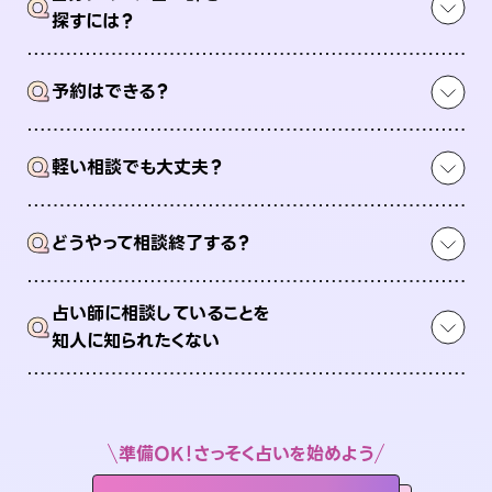
Q
探すには？
Q
予約はできる？
Q
軽い相談でも大丈夫？
Q
どうやって相談終了する？
占い師に相談していることを
Q
知人に知られたくない
準備OK！さっそく占いを始めよう