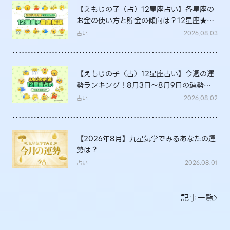
【えもじの子（占）12星座占い】各星座の
お金の使い方と貯金の傾向は？12星座★徹
底解説
占い
2026.08.03
【えもじの子（占）12星座占い】今週の運
勢ランキング！8月3日～8月9日の運勢
は？
占い
2026.08.02
【2026年8月】九星気学でみるあなたの運
勢は？
占い
2026.08.01
記事一覧