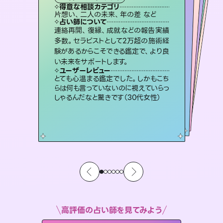
霊視・オーラ
オラクルカード
）
スピリチュアル・リーディング
スピリチュアル・リーディング
タロット
得意な相談カテゴリ
得意な相談カテゴリ
得意な相談カテゴリ
スピリチュアル・リーディング
得意な相談カテゴリ
得意な相談カテゴリ
片想い、二人の未来、年の差 など
恋愛総合、片想い、二人の未来 など
恋愛総合、あの人の気持ち など
出逢い、片想い、復縁 など
得意な相談カテゴリ
片想い、あの人の気持ち、復縁 など
片想い、あの人の気持ち、復縁 など
占い師について
占い師について
占い師について
占い師について
占い師について
占い師について
3,700年以上の歴史を持つ東洋最古の
占術「易占」で詳細まで占い、幸せへ向
かう道筋を示します。厳しい結果にも具
霊視×オラクルカードを使って「今」と
「未来」そして「気になるあの人の気持
ち」まで丁寧に読み解き、恋や人生のヒ
復縁、恋愛、不倫の行方、同性愛や片
思い、仕事関係や借金問題まで知りた
いことや心の負担になっていることを
連絡再開、復縁、成就などの報告実績
恋愛のお悩みの中でも特に「曖昧な関
係」の相談を得意としており、友達以上
恋人未満なお相手との今後や本音を丁
多数。セラピストとして2万超の施術経
験があるからこそできる鑑定で、より良
体的な対策をお伝えします。
未来には何パターンもの選択肢があります。不安で視えにくくなっているあなたの素敵な未来を見つけ、その未来を選択できるようアドバイスします。
ントを優しく引き出します。
寧に読み解き恋愛成就へと導きます。
紐解き、背中をそっと押して導きます。
ユーザーレビュー
ユーザーレビュー
い未来をサポートします。
ユーザーレビュー
ユーザーレビュー
複雑な背景もしっかり聞いて鑑定して
いただけました。気持ちが楽になりまし
ユーザーレビュー
職場の人の性質や人間関係、本心など
本当によく視えていてびっくり。対策が
鑑定していただいてアドバイス通りに行
動すると仲が復活してきました。ありが
不安な気持ちが嘘みたいに晴れまし
た…！よく視えていらっしゃるんだなと
ユーザーレビュー
安心感のあり、言い切ってくれる所や濁
さない鑑定のおかげで、毎回自分の気
た（50代 女性）
とても心温まる鑑定でした。しかもこち
打てて前向きになれます（40代）
とうございました（40代 女性）
感じました（40代 女性）
らは何も言っていないのに視えていらっ
持ちを整えられます（30代 男性）
しゃるんだなと驚きです（30代女性）
高評価の占い師を見てみよう