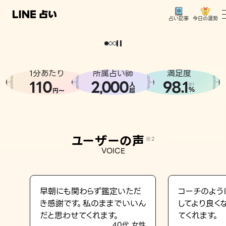
今日の運勢
占い記事
。
どうせなら
運
気
を
味
方
に
し
た
い
、
恋
も
仕
事
も
トップ
ユーザーの声
1分あたり
所属占い師
満足度
相談事例
110
2
000
98.1
,
人
※1
%
円〜
超
占いの流れ
おすすめの占い師
ユーザーの声
※2
よくある質問
VOICE
えもじの子（占）12星座占い
占い記事
早朝にも関わらず鑑定いただ
コーチのよう
き感謝です。私のままでいいん
してより良く
お知らせ
だと思わせてくれます。
てくれます。
40代 女性