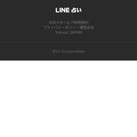
お知らせ
ヘルプ
利用規約
プライバシーポリシー
運営会社
Yahoo! JAPAN
©LY Corporation
このコンテンツは掲載が終了しました | LINE占い