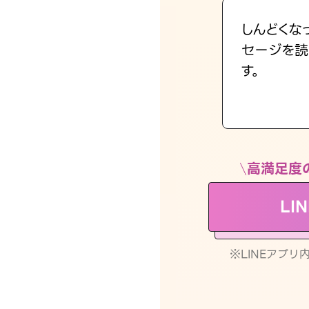
しんどくな
セージを読
す。
高満足度
LI
※LINEアプ