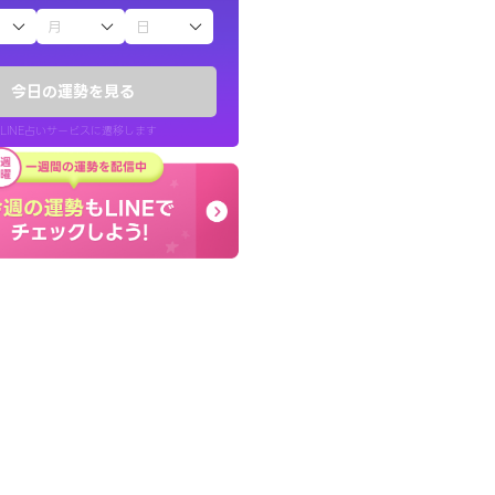
子（占）12星座占い
ていた違和感を
癒し系でおしゃべりした
ので腑に落ちまし
お願いしてます(笑)
今日の運勢を見る
問題解決もピカイチ！
LINE占いサービスに遷移します
30代 女性
LINE占いを開く
リ内のサービスページへ遷移します