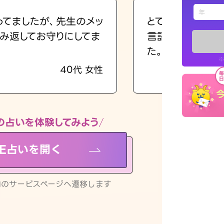
えもじの
ってましたが、先生のメッ
とても的確で感じ
み返してお守りにしてま
言語化してくれた
占い記事
た。
※
40代 女性
お知らせ
の占いを体験してみよう
NE占いを開く
※LINEアプ
リ内のサービスページへ遷移します