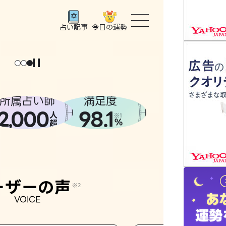
今日の運勢
占い記事
トップ
ユーザー
所属占い師
満足度
2
000
98.1
,
人
相談事例
※1
%
超
占いの流
おすすめ
ーザーの声
※2
VOICE
よくある