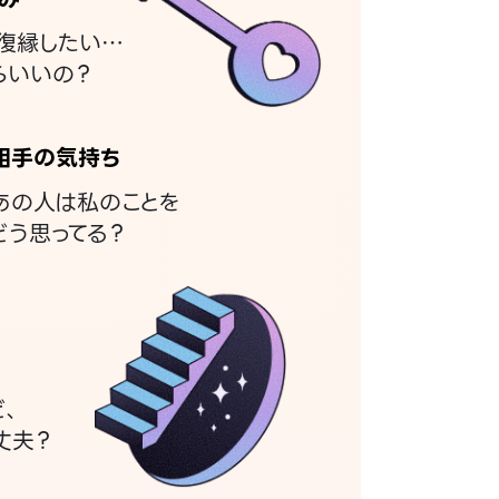
復縁したい…
らいいの？
相手の気持ち
あの人は私のことを
どう思ってる？
ど、
丈夫？