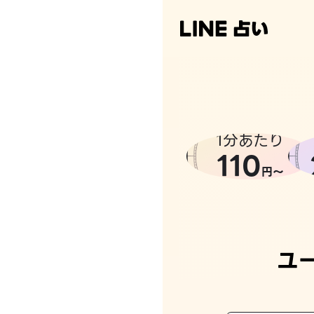
1分あたり
110
円〜
ユ