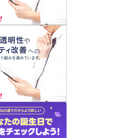
の声
れ
の占い師
質問