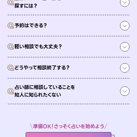
Q
探すには？
Q
予約はできる？
Q
軽い相談でも大丈夫？
Q
どうやって相談終了する？
占い師に相談していることを
Q
知人に知られたくない
準備OK！さっそく占いを始めよう