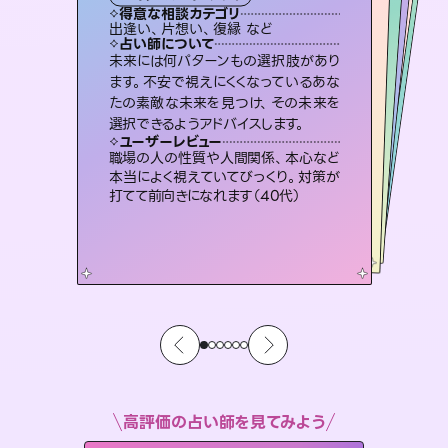
霊視・オーラ
スピリチュアル・リーディング
ルーン
オラクルカード
タロット
得意な相談カテゴリ
得意な相談カテゴリ
得意な相談カテゴリ
スピリチュアル・リーディング
得意な相談カテゴリ
得意な相談カテゴリ
出逢い、片想い、復縁 など
片想い、あの人の気持ち、復縁 など
片想い、あの人の気持ち、復縁 など
恋愛総合、片想い、二人の未来 など
得意な相談カテゴリ
恋愛総合、あの人の気持ち など
片想い、二人の未来、年の差 など
占い師について
占い師について
占い師について
占い師について
占い師について
占い師について
霊視×オラクルカードを使って「今」と
「未来」そして「気になるあの人の気持
ち」まで丁寧に読み解き、恋や人生のヒ
3,700年以上の歴史を持つ東洋最古の
占術「易占」で詳細まで占い、幸せへ向
かう道筋を示します。厳しい結果にも具
恋愛のお悩みの中でも特に「曖昧な関
係」の相談を得意としており、友達以上
恋人未満なお相手との今後や本音を丁
未来には何パターンもの選択肢があり
連絡再開、復縁、成就などの報告実績
多数。セラピストとして2万超の施術経
験があるからこそできる鑑定で、より良
ます。不安で視えにくくなっているあな
たの素敵な未来を見つけ、その未来を
ントを優しく引き出します。
復縁、恋愛、不倫の行方、同性愛や片思い、仕事関係や借金問題まで知りたいことや心の負担になっていることを紐解き、背中をそっと押して導きます。
体的な対策をお伝えします。
い未来をサポートします。
寧に読み解き恋愛成就へと導きます。
ユーザーレビュー
ユーザーレビュー
選択できるようアドバイスします。
ユーザーレビュー
ユーザーレビュー
不安な気持ちが嘘みたいに晴れまし
た…！よく視えていらっしゃるんだなと
ユーザーレビュー
安心感のあり、言い切ってくれる所や濁
さない鑑定のおかげで、毎回自分の気
とても心温まる鑑定でした。しかもこち
らは何も言っていないのに視えていらっ
複雑な背景もしっかり聞いて鑑定して
いただけました。気持ちが楽になりまし
ユーザーレビュー
鑑定していただいてアドバイス通りに行
動すると仲が復活してきました。ありが
感じました（40代 女性）
職場の人の性質や人間関係、本心など
持ちを整えられます（30代 男性）
しゃるんだなと驚きです（30代女性）
た（50代 女性）
本当によく視えていてびっくり。対策が
とうございました（40代 女性）
打てて前向きになれます（40代）
高評価の占い師を見てみよう