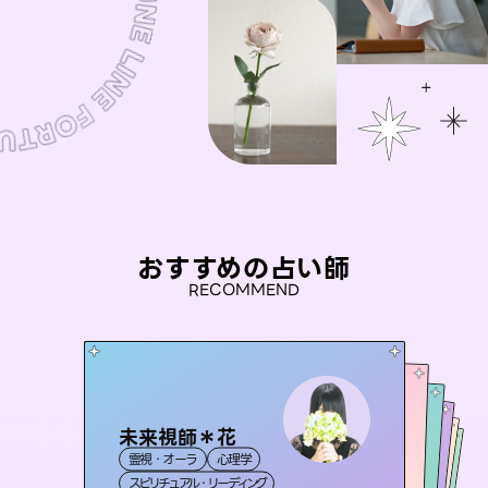
おすすめの占い師
RECOMMEND
未来視師＊花
桃源珠羽
彗望
（
とうげんみう
）
アイリス -iris-
（
すいぼう
おう 霊感オラクル
）
霊視・オーラ
心理学
霊視・オーラ
タロット
セラピスト理恵
霊視・オーラ
西洋占星術
透視
霊視・オーラ
タロット
スピリチュアル・リーディング
スピリチュアル・リーディング