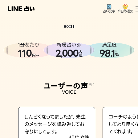
今日の運勢
占い記事
。
どうせなら
運
気
を
味
方
に
し
た
い
、
恋
も
仕
事
も
トップ
ユーザーの声
1分あたり
所属占い師
満足度
相談事例
110
2
000
98.1
,
人
※1
%
円〜
超
占いの流れ
おすすめの占い師
ユーザーの声
※2
よくある質問
VOICE
えもじの子（占）12星座占い
占い記事
しんどくなってましたが、先生
コーチのよう
のメッセージを読み返してお
してより良く
お知らせ
守りにしてます。
てくれます。
40代 女性