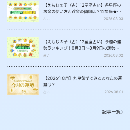
【えもじの子（占）12星座占い】各星座の
お金の使い方と貯金の傾向は？12星座★徹
底解説
占い
2026.08.03
【えもじの子（占）12星座占い】今週の運
勢ランキング！8月3日～8月9日の運勢
は？
占い
2026.08.02
【2026年8月】九星気学でみるあなたの運
勢は？
占い
2026.08.01
記事一覧