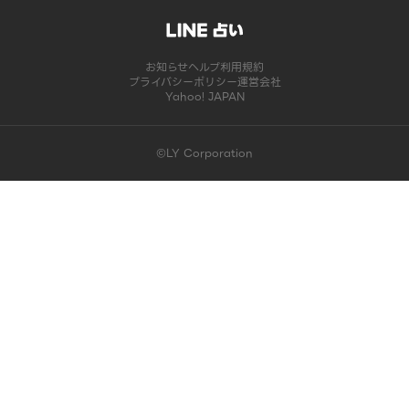
お知らせ
ヘルプ
利用規約
プライバシーポリシー
運営会社
Yahoo! JAPAN
©LY Corporation
このコンテンツは掲載が終了しました | LINE占い