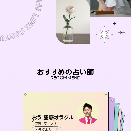
おすすめの占い師
RECOMMEND
おう 霊感オラクル
アイリス -iris-
彗望
桃源珠羽
（
すいぼう
未来視師＊花
）
霊視・オーラ
西洋占星術
（
とうげんみう
タロット
セラピスト理恵
霊視・オーラ
）
霊視・オーラ
透視
霊視・オーラ
タロット
オラクルカード
ルーン
心理学