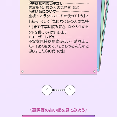
霊視・オーラ
スピリチュアル・リーディング
スピリチュアル・リーディング
スピリチュアル・リーディング
タロット
得意な相談カテゴリ
得意な相談カテゴリ
得意な相談カテゴリ
スピリチュアル・リーディング
得意な相談カテゴリ
得意な相談カテゴリ
恋愛総合、あの人の気持ち など
恋愛総合、片想い、二人の未来 など
片想い、あの人の気持ち、復縁 など
片想い、あの人の気持ち、復縁 など
得意な相談カテゴリ
出逢い、片想い、復縁 など
片想い、二人の未来、年の差 など
占い師について
占い師について
占い師について
占い師について
占い師について
占い師について
未来には何パターンもの選択肢があり
ます。不安で視えにくくなっているあな
たの素敵な未来を見つけ、その未来を
3,700年以上の歴史を持つ東洋最古の
占術「易占」で詳細まで占い、幸せへ向
かう道筋を示します。厳しい結果にも具
復縁、恋愛、不倫の行方、同性愛や片
思い、仕事関係や借金問題まで知りた
いことや心の負担になっていることを
霊視×オラクルカードを使って「今」と
連絡再開、復縁、成就などの報告実績
多数。セラピストとして2万超の施術経
験があるからこそできる鑑定で、より良
「未来」そして「気になるあの人の気持
ち」まで丁寧に読み解き、恋や人生のヒ
選択できるようアドバイスします。
恋愛のお悩みの中でも特に「曖昧な関係」の相談を得意としており、友達以上恋人未満なお相手との今後や本音を丁寧に読み解き恋愛成就へと導きます。
体的な対策をお伝えします。
い未来をサポートします。
紐解き、背中をそっと押して導きます。
ユーザーレビュー
ユーザーレビュー
ントを優しく引き出します。
ユーザーレビュー
ユーザーレビュー
職場の人の性質や人間関係、本心など
本当によく視えていてびっくり。対策が
ユーザーレビュー
鑑定していただいてアドバイス通りに行
動すると仲が復活してきました。ありが
とても心温まる鑑定でした。しかもこち
らは何も言っていないのに視えていらっ
複雑な背景もしっかり聞いて鑑定して
いただけました。気持ちが楽になりまし
ユーザーレビュー
安心感のあり、言い切ってくれる所や濁
さない鑑定のおかげで、毎回自分の気
打てて前向きになれます（40代）
不安な気持ちが嘘みたいに晴れまし
とうございました（40代 女性）
しゃるんだなと驚きです（30代女性）
た（50代 女性）
た…！よく視えていらっしゃるんだなと
持ちを整えられます（30代 男性）
感じました（40代 女性）
高評価の占い師を見てみよう