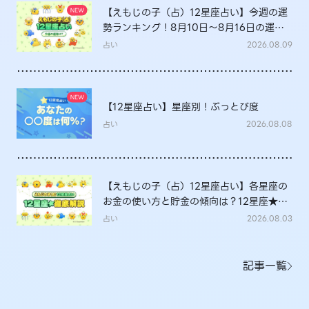
【えもじの子（占）12星座占い】今週の運
勢ランキング！8月10日～8月16日の運勢
は？
占い
2026.08.09
【12星座占い】星座別！ぶっとび度
占い
2026.08.08
【えもじの子（占）12星座占い】各星座の
お金の使い方と貯金の傾向は？12星座★徹
底解説
占い
2026.08.03
記事一覧