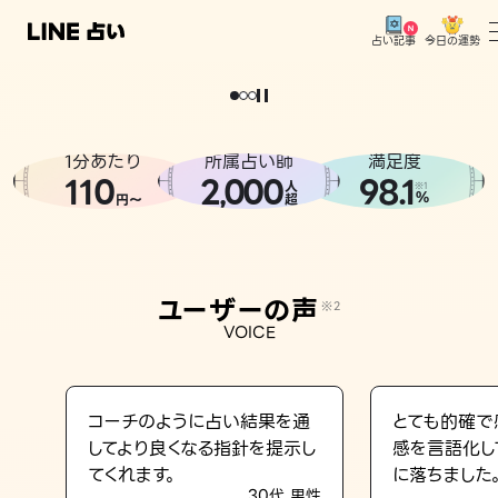
今日の運勢
占い記事
。
どうせなら
運
気
を
味
方
に
し
た
い
、
恋
も
仕
事
も
トップ
ユーザーの声
1分あたり
所属占い師
満足度
相談事例
110
2
000
98.1
,
人
※1
%
円〜
超
占いの流れ
おすすめの占い師
ユーザーの声
※2
よくある質問
VOICE
えもじの子（占）12星座占い
占い記事
コーチのように占い結果を通
とても的確で
してより良くなる指針を提示し
感を言語化し
お知らせ
てくれます。
に落ちました
30代 男性