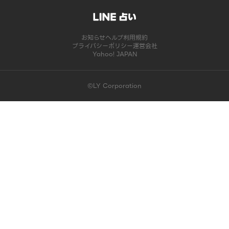
お知らせ
ヘルプ
利用規約
プライバシーポリシー
運営会社
Yahoo! JAPAN
©LY Corporation
このコンテンツは掲載が終了しました | LINE占い