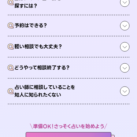
Q
探すには？
Q
予約はできる？
Q
軽い相談でも大丈夫？
Q
どうやって相談終了する？
占い師に相談していることを
Q
知人に知られたくない
準備OK！さっそく占いを始めよう