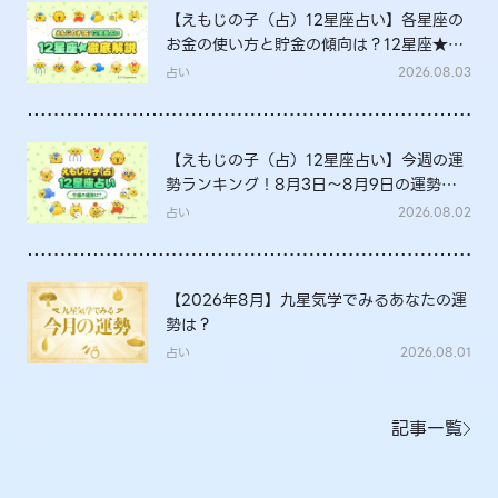
【えもじの子（占）12星座占い】各星座の
お金の使い方と貯金の傾向は？12星座★徹
底解説
占い
2026.08.03
【えもじの子（占）12星座占い】今週の運
勢ランキング！8月3日～8月9日の運勢
は？
占い
2026.08.02
【2026年8月】九星気学でみるあなたの運
勢は？
占い
2026.08.01
記事一覧