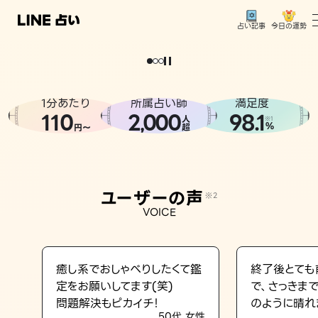
今日の運勢
占い記事
。
どうせなら
運
気
を
味
方
に
し
た
い
、
恋
も
仕
事
も
トップ
ユーザーの声
1分あたり
所属占い師
満足度
相談事例
110
2
000
98.1
,
人
※1
%
円〜
超
占いの流れ
おすすめの占い師
ユーザーの声
※2
よくある質問
VOICE
えもじの子（占）12星座占い
占い記事
癒し系でおしゃべりしたくて鑑
終了後とても
定をお願いしてます(笑)
で、さっきま
お知らせ
問題解決もピカイチ！
のように晴れ
50代 女性