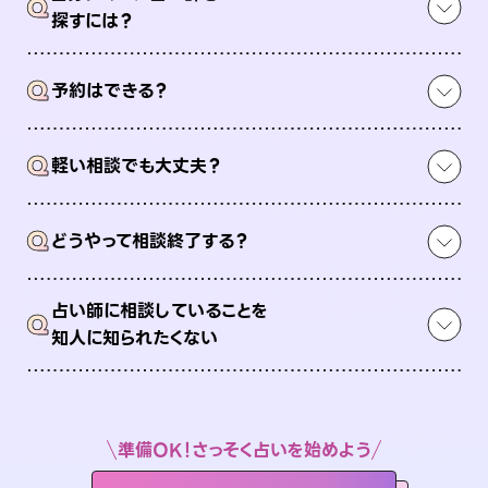
Q
探すには？
Q
予約はできる？
Q
軽い相談でも大丈夫？
Q
どうやって相談終了する？
占い師に相談していることを
Q
知人に知られたくない
準備OK！さっそく占いを始めよう