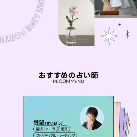
おすすめの占い師
RECOMMEND
彗望
桃源珠羽
（
すいぼう
）
未来視師＊花
（
とうげんみう
）
アイリス -iris-
セラピスト理恵
霊視・オーラ
透視
霊視・オーラ
タロット
おう 霊感オラクル
霊視・オーラ
西洋占星術
心理学
霊視・オーラ
タロット
スピリチュアル・リーディング
スピリチュアル・リーディング