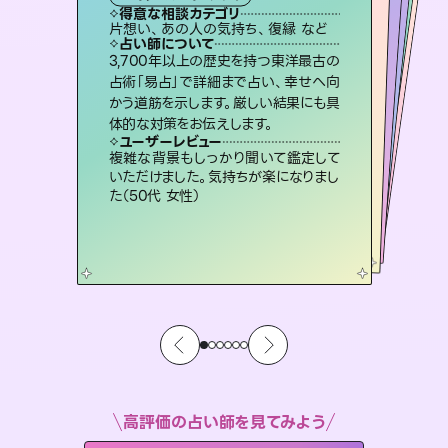
タロット
霊視・オーラ
スピリチュアル・リーディング
ルーン
スピリチュアル・リーディング
得意な相談カテゴリ
得意な相談カテゴリ
得意な相談カテゴリ
オラクルカード
得意な相談カテゴリ
得意な相談カテゴリ
片想い、あの人の気持ち、復縁 など
片想い、あの人の気持ち、復縁 など
出逢い、片想い、復縁 など
恋愛総合、片想い、二人の未来 など
得意な相談カテゴリ
片想い、二人の未来、年の差 など
恋愛総合、あの人の気持ち など
占い師について
占い師について
占い師について
占い師について
占い師について
占い師について
連絡再開、復縁、成就などの報告実績
多数。セラピストとして2万超の施術経
験があるからこそできる鑑定で、より良
未来には何パターンもの選択肢があり
ます。不安で視えにくくなっているあな
たの素敵な未来を見つけ、その未来を
恋愛のお悩みの中でも特に「曖昧な関
係」の相談を得意としており、友達以上
恋人未満なお相手との今後や本音を丁
3,700年以上の歴史を持つ東洋最古の
霊視×オラクルカードを使って「今」と
「未来」そして「気になるあの人の気持
ち」まで丁寧に読み解き、恋や人生のヒ
占術「易占」で詳細まで占い、幸せへ向
かう道筋を示します。厳しい結果にも具
い未来をサポートします。
復縁、恋愛、不倫の行方、同性愛や片思い、仕事関係や借金問題まで知りたいことや心の負担になっていることを紐解き、背中をそっと押して導きます。
選択できるようアドバイスします。
ントを優しく引き出します。
寧に読み解き恋愛成就へと導きます。
ユーザーレビュー
ユーザーレビュー
体的な対策をお伝えします。
ユーザーレビュー
ユーザーレビュー
とても心温まる鑑定でした。しかもこち
らは何も言っていないのに視えていらっ
ユーザーレビュー
安心感のあり、言い切ってくれる所や濁
さない鑑定のおかげで、毎回自分の気
不安な気持ちが嘘みたいに晴れまし
た…！よく視えていらっしゃるんだなと
職場の人の性質や人間関係、本心など
本当によく視えていてびっくり。対策が
ユーザーレビュー
鑑定していただいてアドバイス通りに行
動すると仲が復活してきました。ありが
しゃるんだなと驚きです（30代女性）
複雑な背景もしっかり聞いて鑑定して
持ちを整えられます（30代 男性）
感じました（40代 女性）
打てて前向きになれます（40代）
いただけました。気持ちが楽になりまし
とうございました（40代 女性）
た（50代 女性）
高評価の占い師を見てみよう