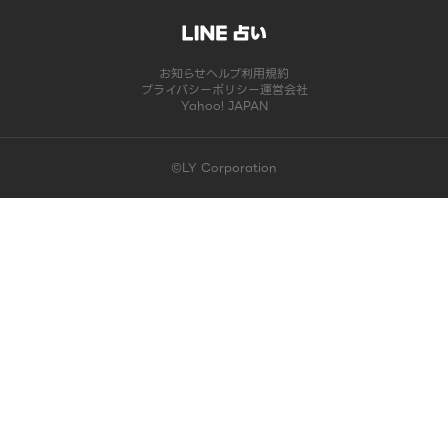
お知らせ
ヘルプ
利用規約
プライバシーポリシー
運営会社
Yahoo! JAPAN
©LY Corporation
このコンテンツは掲載が終了しました | LINE占い