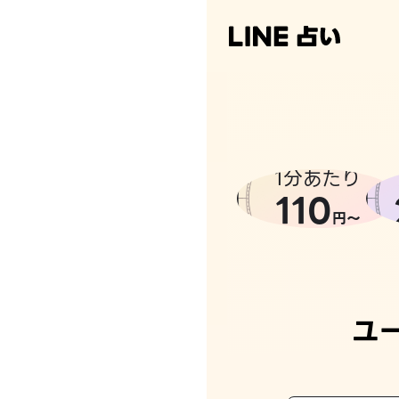
1分あたり
110
円〜
ユ