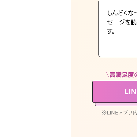
しんどくな
セージを読
す。
高満足度
LI
※LINEアプ