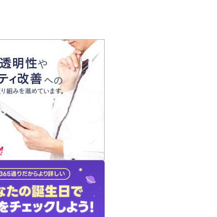
の声
れ
の占い師
質問