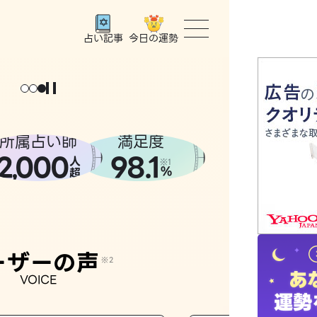
今日の運勢
占い記事
トップ
ユーザー
所属占い師
満足度
2
000
98.1
,
人
相談事例
※1
%
超
占いの流
おすすめ
ーザーの声
※2
VOICE
よくある