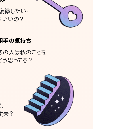
復縁したい…
らいいの？
相手の気持ち
あの人は私のことを
どう思ってる？
ど、
丈夫？