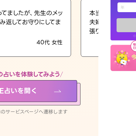
えもじの
ってましたが、先生のメッ
本当に相談してよ
み返してお守りにしてま
夫婦で乗り越える
占い記事
張ります！
※
40代 女性
お知らせ
の占いを体験してみよう
NE占いを開く
※LINEアプ
リ内のサービスページへ遷移します