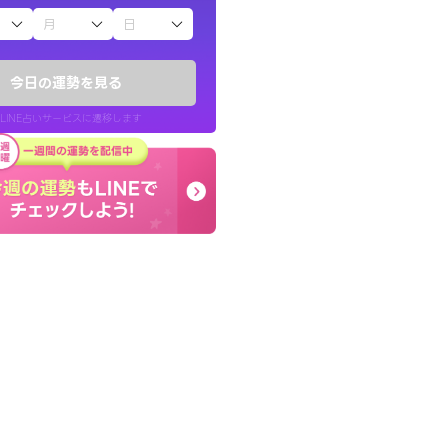
子（占）12星座占い
かったです。今は
癒し系でおしゃべりした
時期ですね。頑
お願いしてます(笑)
今日の運勢を見る
問題解決もピカイチ！
LINE占いサービスに遷移します
30代 女性
LINE占いを開く
リ内のサービスページへ遷移します