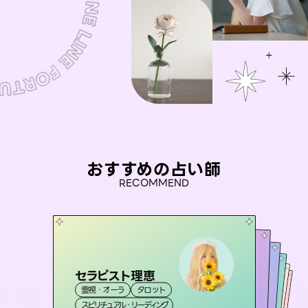
おすすめの占い師
RECOMMEND
セラピスト理恵
アイリス -iris-
未来視師＊花
彗望
おう 霊感オラクル
霊視・オーラ
タロット
（
すいぼう
西洋占星術
）
タロット
桃源珠羽
霊視・オーラ
霊視・オーラ
心理学
霊視・オーラ
透視
（
スピリチュアル・リーディング
とうげんみう
ルーン