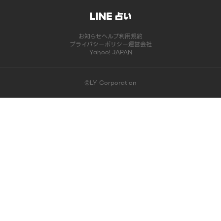
お知らせ
ヘルプ
利用規約
プライバシーポリシー
運営会社
Yahoo! JAPAN
©LY Corporation
このコンテンツは掲載が終了しました | LINE占い