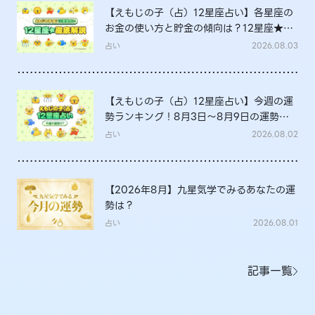
【えもじの子（占）12星座占い】各星座の
お金の使い方と貯金の傾向は？12星座★徹
底解説
占い
2026.08.03
【えもじの子（占）12星座占い】今週の運
勢ランキング！8月3日～8月9日の運勢
は？
占い
2026.08.02
【2026年8月】九星気学でみるあなたの運
勢は？
占い
2026.08.01
記事一覧