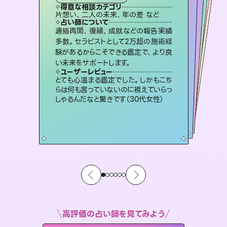
霊視・オーラ
スピリチュアル・リーディング
）
スピリチュアル・リーディング
オラクルカード
タロット
得意な相談カテゴリ
得意な相談カテゴリ
得意な相談カテゴリ
スピリチュアル・リーディング
得意な相談カテゴリ
得意な相談カテゴリ
片想い、二人の未来、年の差 など
恋愛総合、片想い、二人の未来 など
出逢い、片想い、復縁 など
片想い、あの人の気持ち、復縁 など
得意な相談カテゴリ
恋愛総合、あの人の気持ち など
片想い、あの人の気持ち、復縁 など
占い師について
占い師について
占い師について
占い師について
占い師について
占い師について
霊視×オラクルカードを使って「今」と
「未来」そして「気になるあの人の気持
ち」まで丁寧に読み解き、恋や人生のヒ
未来には何パターンもの選択肢があり
ます。不安で視えにくくなっているあな
たの素敵な未来を見つけ、その未来を
復縁、恋愛、不倫の行方、同性愛や片
思い、仕事関係や借金問題まで知りた
いことや心の負担になっていることを
連絡再開、復縁、成就などの報告実績
恋愛のお悩みの中でも特に「曖昧な関
係」の相談を得意としており、友達以上
恋人未満なお相手との今後や本音を丁
多数。セラピストとして2万超の施術経
験があるからこそできる鑑定で、より良
ントを優しく引き出します。
3,700年以上の歴史を持つ東洋最古の占術「易占」で詳細まで占い、幸せへ向かう道筋を示します。厳しい結果にも具体的な対策をお伝えします。
選択できるようアドバイスします。
寧に読み解き恋愛成就へと導きます。
紐解き、背中をそっと押して導きます。
ユーザーレビュー
ユーザーレビュー
い未来をサポートします。
ユーザーレビュー
ユーザーレビュー
不安な気持ちが嘘みたいに晴れまし
た…！よく視えていらっしゃるんだなと
ユーザーレビュー
複雑な背景もしっかり聞いて鑑定して
いただけました。気持ちが楽になりまし
鑑定していただいてアドバイス通りに行
動すると仲が復活してきました。ありが
職場の人の性質や人間関係、本心など
本当によく視えていてびっくり。対策が
ユーザーレビュー
安心感のあり、言い切ってくれる所や濁
さない鑑定のおかげで、毎回自分の気
感じました（40代 女性）
とても心温まる鑑定でした。しかもこち
た（50代 女性）
とうございました（40代 女性）
打てて前向きになれます（40代）
らは何も言っていないのに視えていらっ
持ちを整えられます（30代 男性）
しゃるんだなと驚きです（30代女性）
高評価の占い師を見てみよう