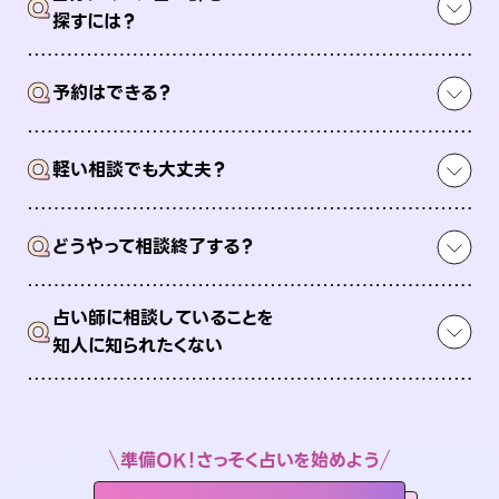
Q
探すには？
Q
予約はできる？
Q
軽い相談でも大丈夫？
Q
どうやって相談終了する？
占い師に相談していることを
Q
知人に知られたくない
準備OK！さっそく占いを始めよう