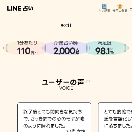
今日の運勢
占い記事
。
どうせなら
運
気
を
味
方
に
し
た
い
、
恋
も
仕
事
も
トップ
ユーザーの声
1分あたり
所属占い師
満足度
相談事例
110
2
000
98.1
,
人
※1
%
円〜
超
占いの流れ
おすすめの占い師
ユーザーの声
※2
よくある質問
VOICE
えもじの子（占）12星座占い
占い記事
終了後とても前向きな気持ち
とても的確で
で、さっきまでの心のモヤが嘘
感を言語化し
お知らせ
のように晴れました。
に落ちました
30代 女性