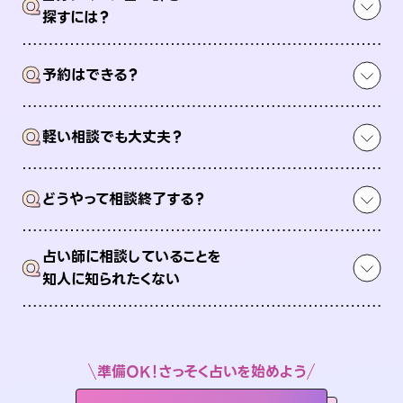
Q
探すには？
Q
予約はできる？
Q
軽い相談でも大丈夫？
Q
どうやって相談終了する？
占い師に相談していることを
Q
知人に知られたくない
準備OK！さっそく占いを始めよう