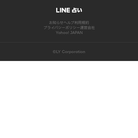
お知らせ
ヘルプ
利用規約
プライバシーポリシー
運営会社
Yahoo! JAPAN
©LY Corporation
このコンテンツは掲載が終了しました | LINE占い