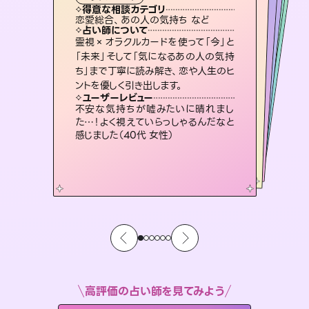
霊視・オーラ
スピリチュアル・リーディング
ルーン
スピリチュアル・リーディング
タロット
得意な相談カテゴリ
得意な相談カテゴリ
得意な相談カテゴリ
スピリチュアル・リーディング
得意な相談カテゴリ
得意な相談カテゴリ
恋愛総合、あの人の気持ち など
片想い、あの人の気持ち、復縁 など
出逢い、片想い、復縁 など
恋愛総合、片想い、二人の未来 など
得意な相談カテゴリ
片想い、あの人の気持ち、復縁 など
片想い、二人の未来、年の差 など
占い師について
占い師について
占い師について
占い師について
占い師について
占い師について
3,700年以上の歴史を持つ東洋最古の
占術「易占」で詳細まで占い、幸せへ向
かう道筋を示します。厳しい結果にも具
未来には何パターンもの選択肢があり
ます。不安で視えにくくなっているあな
たの素敵な未来を見つけ、その未来を
恋愛のお悩みの中でも特に「曖昧な関
係」の相談を得意としており、友達以上
恋人未満なお相手との今後や本音を丁
霊視×オラクルカードを使って「今」と
連絡再開、復縁、成就などの報告実績
多数。セラピストとして2万超の施術経
験があるからこそできる鑑定で、より良
「未来」そして「気になるあの人の気持
ち」まで丁寧に読み解き、恋や人生のヒ
体的な対策をお伝えします。
復縁、恋愛、不倫の行方、同性愛や片思い、仕事関係や借金問題まで知りたいことや心の負担になっていることを紐解き、背中をそっと押して導きます。
選択できるようアドバイスします。
い未来をサポートします。
寧に読み解き恋愛成就へと導きます。
ユーザーレビュー
ユーザーレビュー
ントを優しく引き出します。
ユーザーレビュー
ユーザーレビュー
複雑な背景もしっかり聞いて鑑定して
いただけました。気持ちが楽になりまし
ユーザーレビュー
安心感のあり、言い切ってくれる所や濁
さない鑑定のおかげで、毎回自分の気
とても心温まる鑑定でした。しかもこち
らは何も言っていないのに視えていらっ
職場の人の性質や人間関係、本心など
本当によく視えていてびっくり。対策が
ユーザーレビュー
鑑定していただいてアドバイス通りに行
動すると仲が復活してきました。ありが
た（50代 女性）
不安な気持ちが嘘みたいに晴れまし
持ちを整えられます（30代 男性）
しゃるんだなと驚きです（30代女性）
打てて前向きになれます（40代）
た…！よく視えていらっしゃるんだなと
とうございました（40代 女性）
感じました（40代 女性）
高評価の占い師を見てみよう