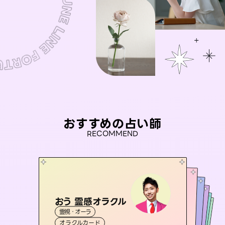
おすすめの占い師
RECOMMEND
おう 霊感オラクル
桃源珠羽
未来視師＊花
（
とうげんみう
）
アイリス -iris-
彗望
霊視・オーラ
霊視・オーラ
タロット
（
セラピスト理恵
すいぼう
霊視・オーラ
）
西洋占星術
心理学
霊視・オーラ
タロット
オラクルカード
スピリチュアル・リーディング
透視