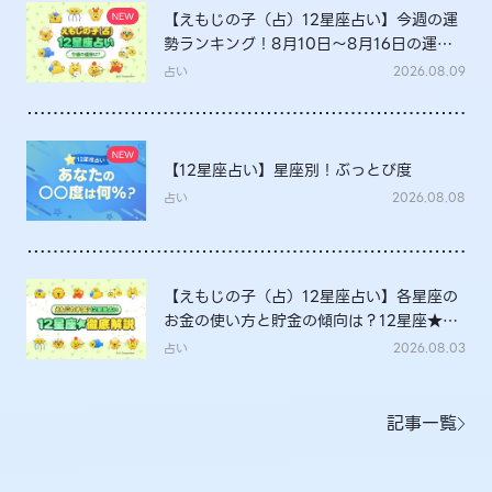
【えもじの子（占）12星座占い】今週の運
勢ランキング！8月10日～8月16日の運勢
は？
占い
2026.08.09
【12星座占い】星座別！ぶっとび度
占い
2026.08.08
【えもじの子（占）12星座占い】各星座の
お金の使い方と貯金の傾向は？12星座★徹
底解説
占い
2026.08.03
記事一覧