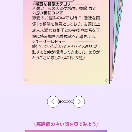
霊視・オーラ
スピリチュアル・リーディング
ルーン
オラクルカード
タロット
得意な相談カテゴリ
得意な相談カテゴリ
得意な相談カテゴリ
スピリチュアル・リーディング
得意な相談カテゴリ
得意な相談カテゴリ
片想い、あの人の気持ち、復縁 など
出逢い、片想い、復縁 など
片想い、あの人の気持ち、復縁 など
恋愛総合、片想い、二人の未来 など
得意な相談カテゴリ
恋愛総合、あの人の気持ち など
片想い、二人の未来、年の差 など
占い師について
占い師について
占い師について
占い師について
占い師について
占い師について
霊視×オラクルカードを使って「今」と
「未来」そして「気になるあの人の気持
ち」まで丁寧に読み解き、恋や人生のヒ
3,700年以上の歴史を持つ東洋最古の
占術「易占」で詳細まで占い、幸せへ向
かう道筋を示します。厳しい結果にも具
未来には何パターンもの選択肢があり
ます。不安で視えにくくなっているあな
たの素敵な未来を見つけ、その未来を
恋愛のお悩みの中でも特に「曖昧な関
連絡再開、復縁、成就などの報告実績
多数。セラピストとして2万超の施術経
験があるからこそできる鑑定で、より良
係」の相談を得意としており、友達以上
恋人未満なお相手との今後や本音を丁
ントを優しく引き出します。
復縁、恋愛、不倫の行方、同性愛や片思い、仕事関係や借金問題まで知りたいことや心の負担になっていることを紐解き、背中をそっと押して導きます。
体的な対策をお伝えします。
い未来をサポートします。
選択できるようアドバイスします。
ユーザーレビュー
ユーザーレビュー
寧に読み解き恋愛成就へと導きます。
ユーザーレビュー
ユーザーレビュー
不安な気持ちが嘘みたいに晴れまし
た…！よく視えていらっしゃるんだなと
ユーザーレビュー
安心感のあり、言い切ってくれる所や濁
さない鑑定のおかげで、毎回自分の気
とても心温まる鑑定でした。しかもこち
らは何も言っていないのに視えていらっ
複雑な背景もしっかり聞いて鑑定して
いただけました。気持ちが楽になりまし
ユーザーレビュー
職場の人の性質や人間関係、本心など
本当によく視えていてびっくり。対策が
感じました（40代 女性）
鑑定していただいてアドバイス通りに行
持ちを整えられます（30代 男性）
しゃるんだなと驚きです（30代女性）
た（50代 女性）
動すると仲が復活してきました。ありが
打てて前向きになれます（40代）
とうございました（40代 女性）
高評価の占い師を見てみよう