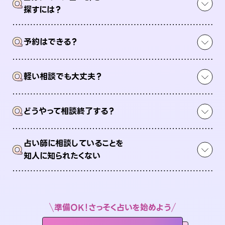
Q
探すには？
Q
予約はできる？
Q
軽い相談でも大丈夫？
Q
どうやって相談終了する？
占い師に相談していることを
Q
知人に知られたくない
準備OK！さっそく占いを始めよう