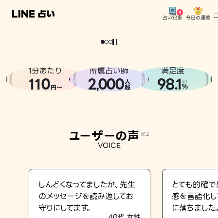
今日の運勢
占い記事
。
どうせなら
運
気
を
味
方
に
し
た
い
、
恋
も
仕
事
も
トップ
ユーザーの声
1分あたり
所属占い師
満足度
相談事例
110
2
000
98.1
,
人
※1
%
円〜
超
占いの流れ
おすすめの占い師
ユーザーの声
※2
よくある質問
VOICE
えもじの子（占）12星座占い
占い記事
しんどくなってましたが、先生
とても的確で
のメッセージを読み返してお
感を言語化し
お知らせ
守りにしてます。
に落ちました
40代 女性