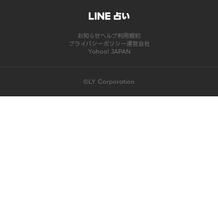
お知らせ
ヘルプ
利用規約
プライバシーポリシー
運営会社
Yahoo! JAPAN
©LY Corporation
このコンテンツは掲載が終了しました | LINE占い