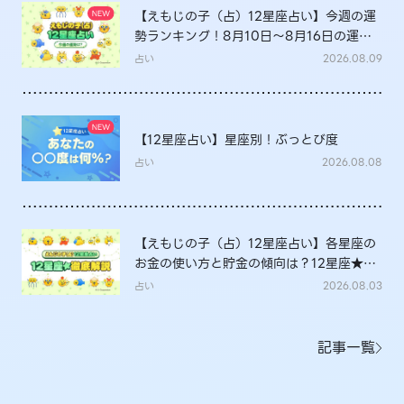
【えもじの子（占）12星座占い】今週の運
勢ランキング！8月10日～8月16日の運勢
は？
占い
2026.08.09
【12星座占い】星座別！ぶっとび度
占い
2026.08.08
【えもじの子（占）12星座占い】各星座の
お金の使い方と貯金の傾向は？12星座★徹
底解説
占い
2026.08.03
記事一覧