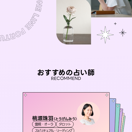
おすすめの占い師
RECOMMEND
桃源珠羽
未来視師＊花
（
とうげんみう
）
彗望
アイリス -iris-
（
すいぼう
おう 霊感オラクル
）
霊視・オーラ
タロット
霊視・オーラ
心理学
セラピスト理恵
霊視・オーラ
西洋占星術
透視
霊視・オーラ
タロット
スピリチュアル・リーディング
スピリチュアル・リーディング